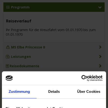
Programm
Reiseverlauf
Ihr Programm für die Kreuzfahrt vom 01.01.1970 bis zum
01.01.1970
MS Elbe Princesse II
Leistungen
Reisedokumente
Zustimmung
Details
Über Cookies
TOP Reedereien
Phoenix Flussreisen