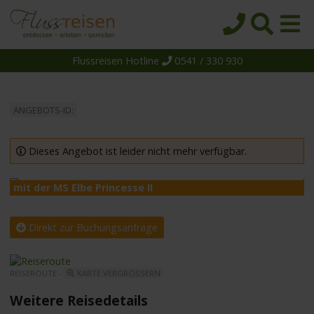
Flussreisen Hotline
0541 / 330 930
Startseite
Top-Angebote
ANGEBOTS-ID:
Reiseziele
Themen
Dieses Angebot ist leider nicht mehr verfügbar.
Reedereien
mit der MS Elbe Princesse II
m
Schiffe
Über uns
Direkt zur Buchungsanfrage
Wissen
REISEROUTE -
KARTE VERGRÖSSERN
Suche
Weitere Reisedetails