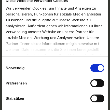
Diese Webseite verwendet Cookies
A-ROSA Flussschiff GmbH
Nicko Cruises Flussreisen
Wir verwenden Cookies, um Inhalte und Anzeigen zu
PLANTOURS Kreuzfahrten
personalisieren, Funktionen für soziale Medien anbieten
AMADEUS Flusskreuzfahrten
zu können und die Zugriffe auf unsere Website zu
1AVista Flussreisen
analysieren. Außerdem geben wir Informationen zu Ihrer
TOP Reiseziele
Verwendung unserer Website an unsere Partner für
Flussreisen Deutschland
soziale Medien, Werbung und Analysen weiter. Unsere
Flusskreuzfahrt Frankreich
Partner führen diese Informationen möglicherweise mit
Flussreise Osteuropa
weiteren Daten zusammen, die Sie ihnen bereitgestellt
Asien Flusskreuzfahrten
haben oder die sie im Rahmen Ihrer Nutzung der Dienste
Flusskreuzfahrten Amazonas
Nilkreuzfahrt
gesammelt haben.
Einwilligungsauswahl
Notwendig
TOP Flussschiffe
MS Alina
MS Anesha
Präferenzen
A-ROSA Aqua
nickoVISION
MS Elegant Lady
Statistiken
MS VistaExplorer
TOP Themen