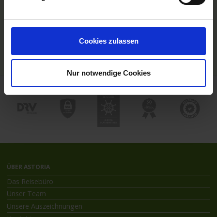
Hochseekreuzfahrten
Flussreisen mit An- und Abreise
Deutschsprachiger Gästeservice
Last Minute Flusskreuzfahrten
Cookies zulassen
Flussreisen mit Rad
Kreuzfahrthäfen
Nur notwendige Cookies
ÜBER ASTORIA
Das Reisebüro
Unser Team
Unsere Auszeichnungen