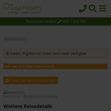
Flussreisen Hotline
0541 / 330 930
Startseite
Top-Angebote
ANGEBOTS-ID:
Reiseziele
Themen
Dieses Angebot ist leider nicht mehr verfügbar.
Reedereien
mit der MS Elbe Princesse II
m
Schiffe
Über uns
Direkt zur Buchungsanfrage
Wissen
REISEROUTE -
KARTE VERGRÖSSERN
Suche
Weitere Reisedetails