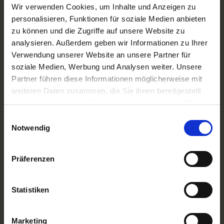
A-ROSA Flussschiff GmbH
Wir verwenden Cookies, um Inhalte und Anzeigen zu
Nicko Cruises Flussreisen
personalisieren, Funktionen für soziale Medien anbieten
PLANTOURS Kreuzfahrten
zu können und die Zugriffe auf unsere Website zu
AMADEUS Flusskreuzfahrten
analysieren. Außerdem geben wir Informationen zu Ihrer
1AVista Flussreisen
Verwendung unserer Website an unsere Partner für
TOP Reiseziele
soziale Medien, Werbung und Analysen weiter. Unsere
Flussreisen Deutschland
Partner führen diese Informationen möglicherweise mit
Flusskreuzfahrt Frankreich
weiteren Daten zusammen, die Sie ihnen bereitgestellt
Flussreise Osteuropa
haben oder die sie im Rahmen Ihrer Nutzung der Dienste
Asien Flusskreuzfahrten
Flusskreuzfahrten Amazonas
gesammelt haben.
Einwilligungsauswahl
Nilkreuzfahrt
Notwendig
TOP Flussschiffe
MS Alina
Präferenzen
MS Anesha
A-ROSA Aqua
nickoVISION
Statistiken
MS Elegant Lady
MS VistaExplorer
TOP Themen
Marketing