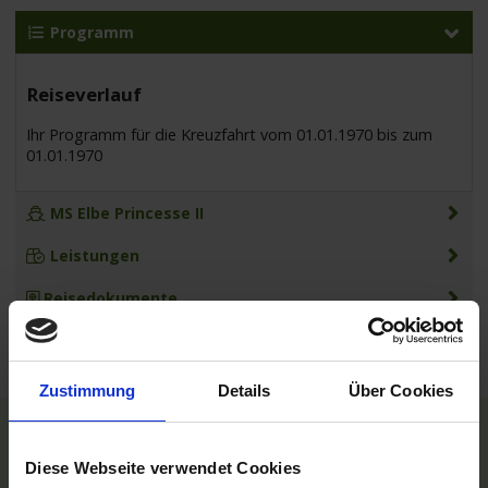
Programm
Reiseverlauf
Ihr Programm für die Kreuzfahrt vom 01.01.1970 bis zum
01.01.1970
MS Elbe Princesse II
Leistungen
Reisedokumente
Zustimmung
Details
Über Cookies
TOP Reedereien
Diese Webseite verwendet Cookies
Phoenix Flussreisen