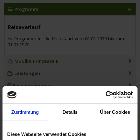
Programm
Reiseverlauf
Ihr Programm für die Kreuzfahrt vom 01.01.1970 bis zum
01.01.1970
MS Elbe Princesse II
Leistungen
Reisedokumente
Zustimmung
Details
Über Cookies
TOP Reedereien
Diese Webseite verwendet Cookies
Phoenix Flussreisen