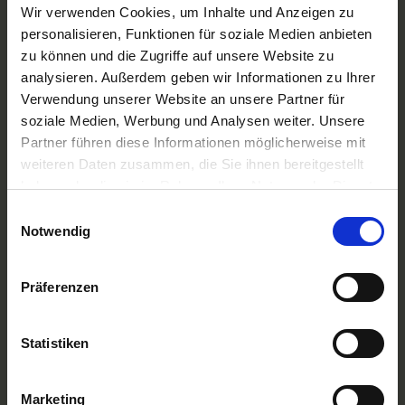
A-ROSA Flussschiff GmbH
Wir verwenden Cookies, um Inhalte und Anzeigen zu
Nicko Cruises Flussreisen
personalisieren, Funktionen für soziale Medien anbieten
PLANTOURS Kreuzfahrten
zu können und die Zugriffe auf unsere Website zu
AMADEUS Flusskreuzfahrten
analysieren. Außerdem geben wir Informationen zu Ihrer
1AVista Flussreisen
Verwendung unserer Website an unsere Partner für
TOP Reiseziele
soziale Medien, Werbung und Analysen weiter. Unsere
Flussreisen Deutschland
Partner führen diese Informationen möglicherweise mit
Flusskreuzfahrt Frankreich
weiteren Daten zusammen, die Sie ihnen bereitgestellt
Flussreise Osteuropa
haben oder die sie im Rahmen Ihrer Nutzung der Dienste
Asien Flusskreuzfahrten
Flusskreuzfahrten Amazonas
gesammelt haben.
Einwilligungsauswahl
Nilkreuzfahrt
Notwendig
TOP Flussschiffe
MS Alina
Präferenzen
MS Anesha
A-ROSA Aqua
nickoVISION
Statistiken
MS Elegant Lady
MS VistaExplorer
TOP Themen
Marketing