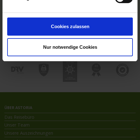
Hochseekreuzfahrten
Flussreisen mit An- und Abreise
Deutschsprachiger Gästeservice
Last Minute Flusskreuzfahrten
Cookies zulassen
Flussreisen mit Rad
Kreuzfahrthäfen
Nur notwendige Cookies
ÜBER ASTORIA
Das Reisebüro
Unser Team
Unsere Auszeichnungen