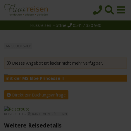
Flussreisen Hotline
0541 / 330 930
Startseite
Top-Angebote
ANGEBOTS-ID:
Reiseziele
Themen
Dieses Angebot ist leider nicht mehr verfügbar.
Reedereien
mit der MS Elbe Princesse II
m
Schiffe
Über uns
Direkt zur Buchungsanfrage
Wissen
REISEROUTE -
KARTE VERGRÖSSERN
Suche
Weitere Reisedetails