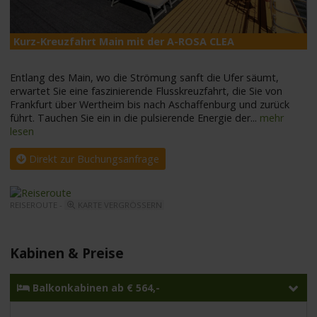
Kurz-Kreuzfahrt Main mit der A-ROSA CLEA
A
Entlang des Main, wo die Strömung sanft die Ufer säumt,
erwartet Sie eine faszinierende Flusskreuzfahrt, die Sie von
Frankfurt über Wertheim bis nach Aschaffenburg und zurück
führt. Tauchen Sie ein in die pulsierende Energie der
...
mehr
lesen
Direkt zur Buchungsanfrage
REISEROUTE -
KARTE VERGRÖSSERN
Kabinen & Preise
Balkonkabinen ab € 564,-