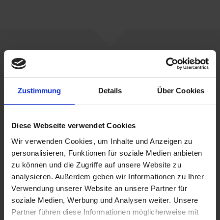
Ihre unverbindliche Buchungsanfrage
Ihre Buchungsanfrage
Zustimmung
Details
Über Cookies
DATUM
22.11.2026 - 26.11.2026 (4 Tage)
SCHIFF
A-ROSA CLEA
Diese Webseite verwendet Cookies
ROUTE
Frankfurt am Main nach Frankfurt am Main
Wir verwenden Cookies, um Inhalte und Anzeigen zu
ANGEBOT
175449-2476978
personalisieren, Funktionen für soziale Medien anbieten
zu können und die Zugriffe auf unsere Website zu
Personen
analysieren. Außerdem geben wir Informationen zu Ihrer
Verwendung unserer Website an unsere Partner für
KABINE
soziale Medien, Werbung und Analysen weiter. Unsere
Kabine wählen
Partner führen diese Informationen möglicherweise mit