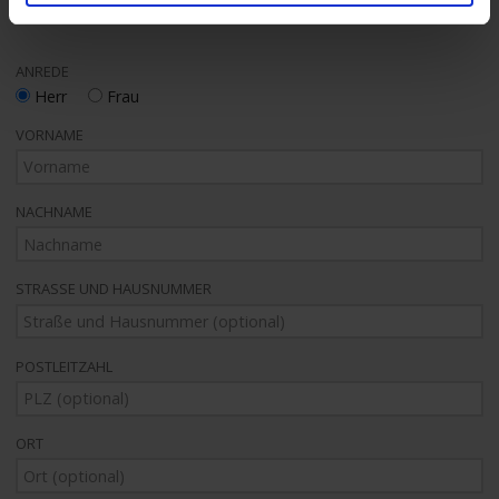
Ihre Kontaktdaten
ANREDE
Herr
Frau
VORNAME
NACHNAME
STRASSE UND HAUSNUMMER
POSTLEITZAHL
ORT