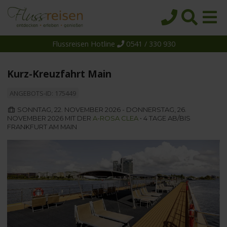
Flussreisen Hotline
0541 / 330 930
Startseite
Top-Angebote
Kurz-Kreuzfahrt Main
Reiseziele
ANGEBOTS-ID: 175449
Themen
SONNTAG, 22. NOVEMBER 2026 - DONNERSTAG, 26.
NOVEMBER 2026 MIT DER
A-ROSA CLEA
• 4 TAGE AB/BIS
Reedereien
FRANKFURT AM MAIN
Schiffe
Über uns
Wissen
Suche