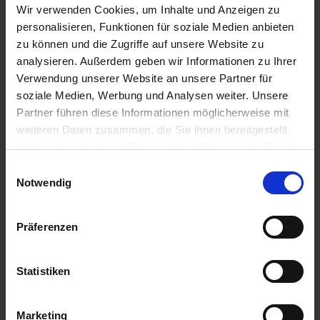
A-ROSA Flussschiff GmbH
Wir verwenden Cookies, um Inhalte und Anzeigen zu
Nicko Cruises Flussreisen
personalisieren, Funktionen für soziale Medien anbieten
PLANTOURS Kreuzfahrten
zu können und die Zugriffe auf unsere Website zu
AMADEUS Flusskreuzfahrten
analysieren. Außerdem geben wir Informationen zu Ihrer
1AVista Flussreisen
Verwendung unserer Website an unsere Partner für
TOP Reiseziele
soziale Medien, Werbung und Analysen weiter. Unsere
Flussreisen Deutschland
Partner führen diese Informationen möglicherweise mit
Flusskreuzfahrt Frankreich
weiteren Daten zusammen, die Sie ihnen bereitgestellt
Flussreise Osteuropa
haben oder die sie im Rahmen Ihrer Nutzung der Dienste
Asien Flusskreuzfahrten
Flusskreuzfahrten Amazonas
gesammelt haben.
Einwilligungsauswahl
Nilkreuzfahrt
Notwendig
TOP Flussschiffe
MS Alina
Präferenzen
MS Anesha
A-ROSA Aqua
nickoVISION
Statistiken
MS Elegant Lady
MS VistaExplorer
TOP Themen
Marketing