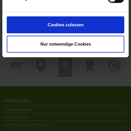
Hochseekreuzfahrten
Flussreisen mit An- und Abreise
Deutschsprachiger Gästeservice
Last Minute Flusskreuzfahrten
Cookies zulassen
Flussreisen mit Rad
Kreuzfahrthäfen
Nur notwendige Cookies
ÜBER ASTORIA
Das Reisebüro
Unser Team
Unsere Auszeichnungen