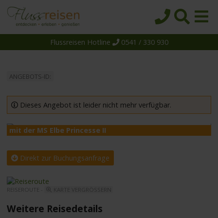
Flussreisen Hotline
0541 / 330 930
Startseite
Top-Angebote
ANGEBOTS-ID:
Reiseziele
Themen
Dieses Angebot ist leider nicht mehr verfügbar.
Reedereien
mit der MS Elbe Princesse II
m
Schiffe
Über uns
Direkt zur Buchungsanfrage
Wissen
REISEROUTE -
KARTE VERGRÖSSERN
Suche
Weitere Reisedetails