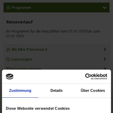
Programm
Reiseverlauf
Ihr Programm für die Kreuzfahrt vom 01.01.1970 bis zum
01.01.1970
MS Elbe Princesse II
Leistungen
Reisedokumente
Zustimmung
Details
Über Cookies
TOP Reedereien
Diese Webseite verwendet Cookies
Phoenix Flussreisen