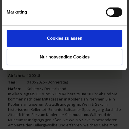
Mittags verlässt MS COMPASS OPERA Bernkastel-Kues, um auf
der Mosel mit Ihnen nach Alken zu fahren, wo Sie über Nacht
Marketing
bleiben werden.
22.00 Uhr
04.06.2026 - Donnerstag
Cookies zulassen
Alken (Mosel) / Deutschland
Alken, eines der ältesten Weindörfer an der Mosel, verzaubert
mit seinem historischen Ortskern, der imposanten Burg Thurant
und romantischen Weinbergen. Der kleine Ort lädt zum
Nur notwendige Cookies
Entspannen, Genießen und Entdecken ein.
10.00 Uhr
04.06.2026 - Donnerstag
Koblenz / Deutschland
In Alken legt MS COMPASS OPERA bereits um 10 Uhr ab und Sie
kommen nach dem Mittagessen in Koblenz an. Nehmen Sie in
Koblenz an unserem Altstadtrundgang mit Wein & Sekt im
historischen Keller teil. Ein unterhaltsamer Spaziergang durch die
Altstadt führt Sie zum Koblenzer Sektmuseum. Während des
Museumsrundgangs genießen Sie Wein & Sekt im besonderen
Ambiente der Kellergewölbe und erfahren, welches Geheimnis