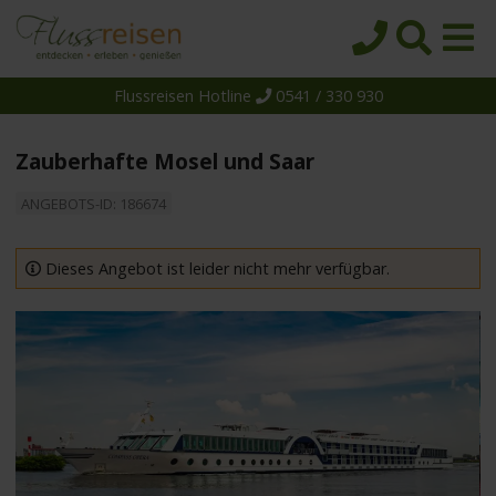
Flussreisen Hotline
0541 / 330 930
Startseite
Top-Angebote
Zauberhafte Mosel und Saar
Reiseziele
ANGEBOTS-ID: 186674
Themen
Reedereien
Dieses Angebot ist leider nicht mehr verfügbar.
Schiffe
Über uns
Wissen
Suche