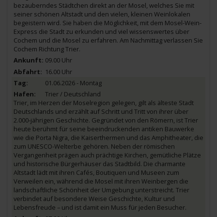
bezauberndes Städtchen direkt an der Mosel, welches Sie mit
seiner schönen Altstadt und den vielen, kleinen Weinlokalen
begeistern wird. Sie haben die Möglichkeit, mit dem Mosel-Wein-
Express die Stadt zu erkunden und viel wissenswertes über
Cochem und die Mosel zu erfahren. Am Nachmittag verlassen Sie
Cochem Richtung Trier.
09.00 Uhr
16.00 Uhr
01.06.2026 - Montag
Trier / Deutschland
Trier, im Herzen der Moselregion gelegen, gilt als älteste Stadt
Deutschlands und erzählt auf Schritt und Tritt von ihrer über
2.000-jährigen Geschichte. Gegründet von den Römern, ist Trier
heute berühmt für seine beeindruckenden antiken Bauwerke
wie die Porta Nigra, die Kaiserthermen und das Amphitheater, die
zum UNESCO-Welterbe gehören. Neben der römischen
Vergangenheit prägen auch prächtige Kirchen, gemütliche Plätze
und historische Bürgerhäuser das Stadtbild. Die charmante
Altstadt lädt mit ihren Cafés, Boutiquen und Museen zum
Verweilen ein, während die Mosel mit ihren Weinbergen die
landschaftliche Schönheit der Umgebung unterstreicht. Trier
verbindet auf besondere Weise Geschichte, Kultur und
Lebensfreude – und ist damit ein Muss für jeden Besucher.