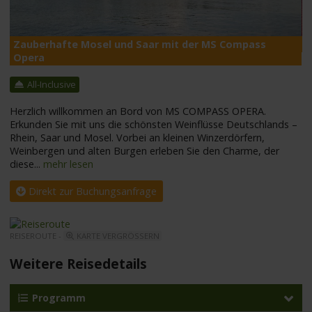
Zauberhafte Mosel und Saar mit der MS Compass
M
Opera
All-Inclusive
Herzlich willkommen an Bord von MS COMPASS OPERA.
Erkunden Sie mit uns die schönsten Weinflüsse Deutschlands –
Rhein, Saar und Mosel. Vorbei an kleinen Winzerdörfern,
Weinbergen und alten Burgen erleben Sie den Charme, der
diese
...
mehr lesen
Direkt zur Buchungsanfrage
REISEROUTE -
KARTE VERGRÖSSERN
Weitere Reisedetails
Programm