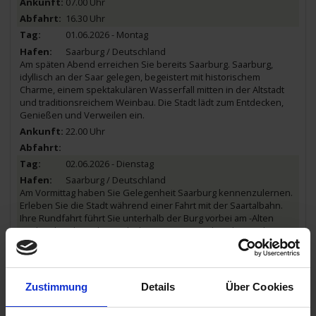
07.00 Uhr
16.30 Uhr
01.06.2026 - Montag
Saarburg / Deutschland
Am späten Abend erreichen Sie bereits Saarburg. Saarburg,
idyllisch an der Saar gelegen, begeistert mit historischem
Charme, einem spektakulären Wasserfall mitten in der Altstadt
und traditionsreichem Weinbau. Die Stadt lädt zum Entdecken,
Genießen und Verweilen ein.
22.00 Uhr
02.06.2026 - Dienstag
Saarburg / Deutschland
Am Vormittag haben Sie Gelegenheit Saarburg kennenzulernen.
Erleben Sie die Stadt während einer Fahrt mit der Saartalbahn.
Ihre Rundfahrt führt Sie unterhalb der Burg vorbei am -Alten
Markt-, der ehemaligen Glockengiesserei und an den steilen
Weinlagen Saarburger Kupp, bevor Sie direkt in der Altstadt am
20 Meter hohen Wasserfall aussteigen und individuelle
Erkundungen unternehmen können.
Zustimmung
Details
Über Cookies
13.00 Uhr