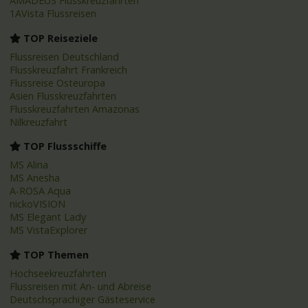
AMADEUS Flusskreuzfahrten
1AVista Flussreisen
TOP Reiseziele
Flussreisen Deutschland
Flusskreuzfahrt Frankreich
Flussreise Osteuropa
Asien Flusskreuzfahrten
Flusskreuzfahrten Amazonas
Nilkreuzfahrt
TOP Flussschiffe
MS Alina
MS Anesha
A-ROSA Aqua
nickoVISION
MS Elegant Lady
MS VistaExplorer
TOP Themen
Hochseekreuzfahrten
Flussreisen mit An- und Abreise
Deutschsprachiger Gästeservice