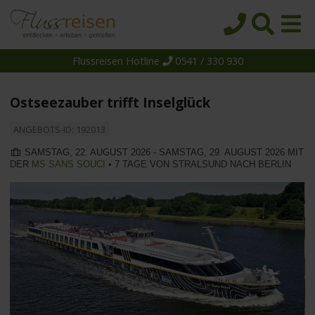
Flussreisen Hotline
0541 / 330 930
Startseite
Top-Angebote
Ostseezauber trifft Inselglück
Reiseziele
ANGEBOTS-ID: 192013
Themen
SAMSTAG, 22. AUGUST 2026 - SAMSTAG, 29. AUGUST 2026 MIT
DER
MS SANS SOUCI
• 7 TAGE VON STRALSUND NACH BERLIN
Reedereien
Schiffe
Über uns
Wissen
Suche