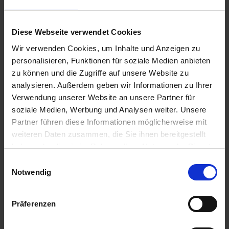
27.08.2026 - Donnerstag
Stettin / Polen
Diese Webseite verwendet Cookies
Halbtagesausflug: Stettin erleben
- Fahrt auf der Oder -
Wir verwenden Cookies, um Inhalte und Anzeigen zu
personalisieren, Funktionen für soziale Medien anbieten
12.00 Uhr
zu können und die Zugriffe auf unsere Website zu
27.08.2026 - Donnerstag
analysieren. Außerdem geben wir Informationen zu Ihrer
Stettin / Polen
Verwendung unserer Website an unsere Partner für
Halbtagesausflug: Stettin erleben
soziale Medien, Werbung und Analysen weiter. Unsere
- Fahrt auf der Oder -
Partner führen diese Informationen möglicherweise mit
weiteren Daten zusammen, die Sie ihnen bereitgestellt
12.00 Uhr
haben oder die sie im Rahmen Ihrer Nutzung der Dienste
27.08.2026 - Donnerstag
Niederfinow / Deutschland
gesammelt haben.
Einwilligungsauswahl
22.00 Uhr
Notwendig
28.08.2026 - Freitag
Präferenzen
Niederfinow / Deutschland
- Schiffshebewerk Niederfinow -