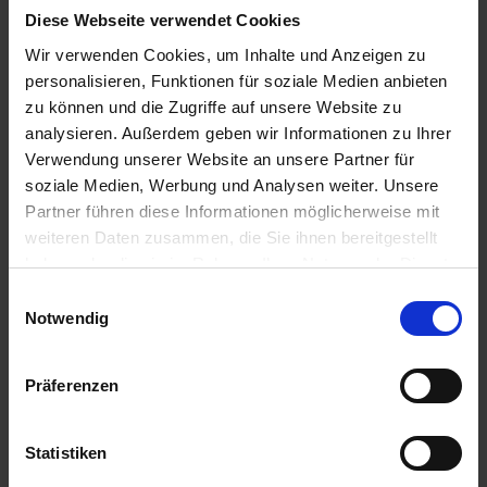
Ausflug: Stadt- und Hafenrundfahrt ca. 3 Std. - 45€
Diese Webseite verwendet Cookies
Ausflug: Delft und Den Haag ca. 4,5 Std. - 45€
08.30 Uhr
Wir verwenden Cookies, um Inhalte und Anzeigen zu
19.30 Uhr
personalisieren, Funktionen für soziale Medien anbieten
13.05.2026 - Mittwoch
zu können und die Zugriffe auf unsere Website zu
Gent / Belgien
analysieren. Außerdem geben wir Informationen zu Ihrer
Ausflug: Brügge ca. 4,5 Std. - 49€
Verwendung unserer Website an unsere Partner für
Ausflug: Gent zu Fuß (mit Transfer) ca. 2,5-3 Std. - 39€
soziale Medien, Werbung und Analysen weiter. Unsere
Ausflug: Gent individuell - ca. 3 Std. - 20€
Partner führen diese Informationen möglicherweise mit
09.30 Uhr
weiteren Daten zusammen, die Sie ihnen bereitgestellt
20.00 Uhr
haben oder die sie im Rahmen Ihrer Nutzung der Dienste
14.05.2026 - Donnerstag
Antwerpen / Belgien
gesammelt haben.
Einwilligungsauswahl
Ausflug: Antwerpen ca. 3 Std. - 47€
Notwendig
Ausflug: Brüssel ca. 4,5 Std. -55€
06.00 Uhr
17.00 Uhr
Präferenzen
15.05.2026 - Freitag
Nijmegen / Niederlande
Ausflug: Nijmegen zu Fuß ca. 1,5 Std. - 22€
Statistiken
Rundfahrt im Elektrobähnchen ca. 1 Std. - 25€