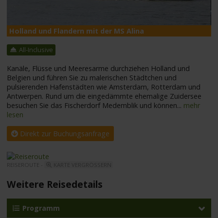
Holland und Flandern mit der MS Alina
M
All-Inclusive
Kanäle, Flüsse und Meeresarme durchziehen Holland und
Belgien und führen Sie zu malerischen Städtchen und
pulsierenden Hafenstädten wie Amsterdam, Rotterdam und
Antwerpen. Rund um die eingedämmte ehemalige Zuidersee
besuchen Sie das Fischerdorf Medemblik und können
...
mehr
lesen
Direkt zur Buchungsanfrage
REISEROUTE -
KARTE VERGRÖSSERN
Weitere Reisedetails
Programm