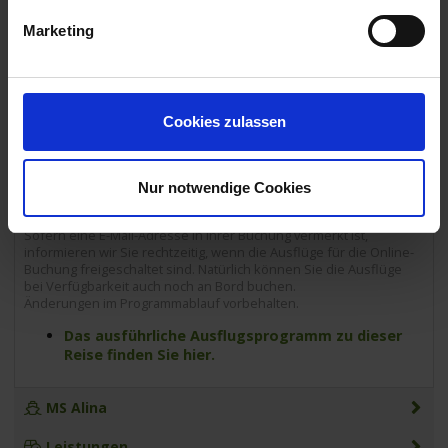
09.00 Uhr
15.00 Uhr
Marketing
16.05.2026 - Samstag
Köln / Deutschland
Ausschiffung bis ca. 10:00 Uhr
09.00 Uhr
Cookies zulassen
Sie können ganz bequem von zu Hause die gewünschten
Nur notwendige Cookies
Ausflüge online unter "Mein Phoenix" buchen. Die angegebenen
ca. Preise (Preisänderungen möglich) sind in Euro und pro Person.
Sofern eine E-Mail-Adresse in Ihrer Buchung vermerkt ist,
informieren wir Sie rechtzeitig, wenn die Ausflüge für die Online-
Buchung freigeschaltet sind. Natürlich können Sie die Ausflüge
bei Verfügbarkeit auch noch an Bord buchen.
Änderungen im Programmablauf vorbehalten.
Das ausführliche Ausflugsprogramm zu dieser
Reise finden Sie hier.
MS Alina
Leistungen