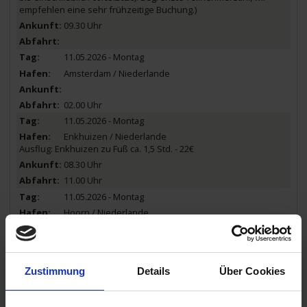
empfehlen eine sehr frühzeitige Buchung.)
09.30 Uhr
11.05.2026 - Montag
Amsterdam / Niederlande
02.00 Uhr
11.05.2026 - Montag
Enkhuizen / Niederlande
Ausflug: Enkhuizen zu Fuß ca. 1,5 Std. - 22€
08.30 Uhr
11.00 Uhr
11.05.2026 - Montag
Hoorn / Niederlande
Ausflug: Hoorn zu Fuß ca. 1,5 Std. - 21€ Ausflug: Bootsfahrt ca. 1
Std. - 22€
14.30 Uhr
20.30 Uhr
Zustimmung
Details
Über Cookies
12.05.2026 - Dienstag
Rotterdam / Niederlande