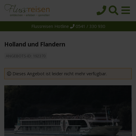
Flussreisen Hotline
0541 / 330 930
Startseite
Top-Angebote
Holland und Flandern
Reiseziele
ANGEBOTS-ID: 192370
Themen
Reedereien
Dieses Angebot ist leider nicht mehr verfügbar.
Schiffe
Über uns
Wissen
Suche