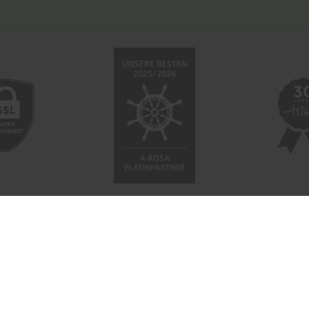
 NETZWERK
SOCIAL
ahrten-Zentrale.de
Facebook
a.Reisen
Instagram