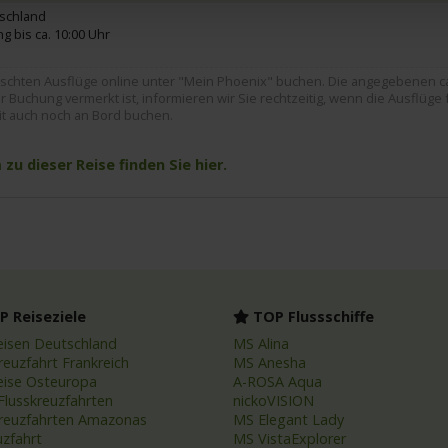
tschland
g bis ca. 10:00 Uhr
hten Ausflüge online unter "Mein Phoenix" buchen. Die angegebenen ca. 
 Buchung vermerkt ist, informieren wir Sie rechtzeitig, wenn die Ausflüge 
it auch noch an Bord buchen.
u dieser Reise finden Sie hier.
 Reiseziele
TOP Flussschiffe
eisen Deutschland
MS Alina
reuzfahrt Frankreich
MS Anesha
eise Osteuropa
A-ROSA Aqua
Flusskreuzfahrten
nickoVISION
kreuzfahrten Amazonas
MS Elegant Lady
uzfahrt
MS VistaExplorer