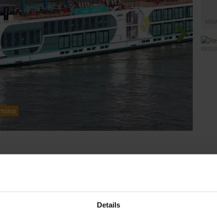
VER
REISE
Next
Amina
MS Am
ls eine der schönsten des Jahres. Überall werden Marktplätze
ften werden mit einem ersten Winterkleid überzogen.
erzenlicht und Glühweinduft. Viele der
...
mehr lesen
Details