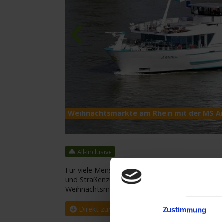
Previous
Weihnachtsmärkte am Rhein mit der MS 
All-Inclusive
Für viele Menschen gilt die Vorweihnachtszeit a
und Straßenzüge festlich geschmückt, Landscha
Weihnachtsmärkte locken mit Handwerkskunst, K
Direkt zur Buchungsanfrage
Zustimmung