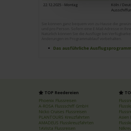
22.12.2025 - Montag
Köln / Deu
Ausschiffun
Sie können ganz bequem von zu Hause die gewünsc
und pro Person. Sofern eine E-Mail-Adresse in Ihrer
Natürlich können Sie die Ausflüge bei Verfügbarke
Änderungen im Programmablauf vorbehalten.
Das ausführliche Ausflugsprogramm z
TOP Reedereien
TOP
Phoenix Flussreisen
Flussr
A-ROSA Flussschiff GmbH
Flussk
Nicko Cruises Flussreisen
Flussr
PLANTOURS Kreuzfahrten
Asien 
AMADEUS Flusskreuzfahrten
Fluss
1AVista Flussreisen
Nilkre