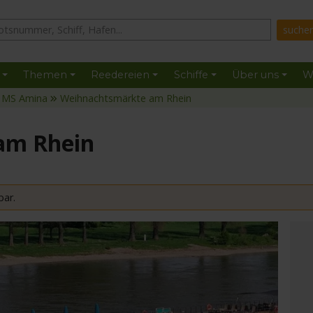
Themen
Reedereien
Schiffe
Über uns
W
MS Amina
Weihnachtsmärkte am Rhein
am Rhein
bar.