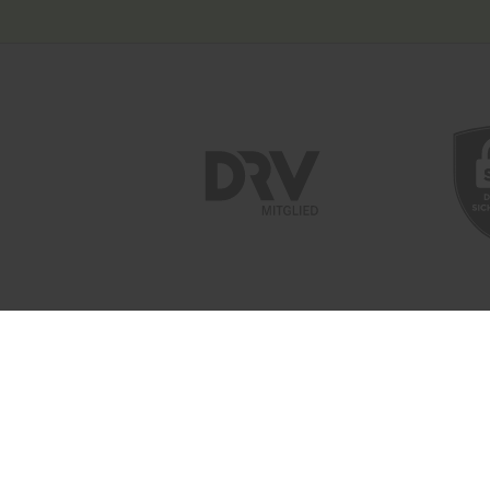
ÜBER ASTORIA
UNSER
Das Reisebüro
Kreuzf
Unser Team
Astori
Unsere Auszeichnungen