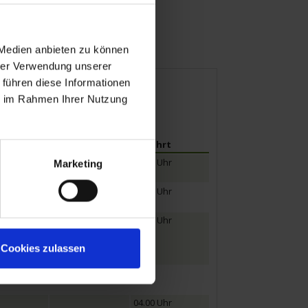
 Medien anbieten zu können
bilität
hrer Verwendung unserer
 führen diese Informationen
ie im Rahmen Ihrer Nutzung
Ankunft
Abfahrt
15.30 Uhr
Marketing
18.30 Uhr
21.00 Uhr
09.00 Uhr
15.00 Uhr
Cookies zulassen
19.00 Uhr
04.00 Uhr