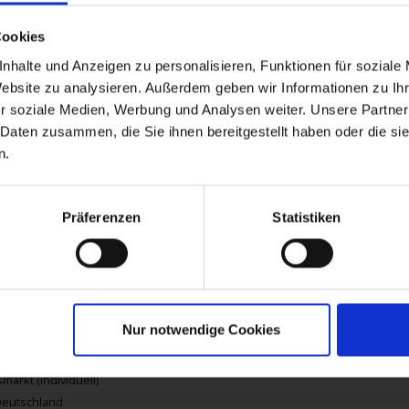
Cookies
nhalte und Anzeigen zu personalisieren, Funktionen für soziale
tungen
Reisedokumente
weitere Termine
Mo
Website zu analysieren. Außerdem geben wir Informationen zu I
r soziale Medien, Werbung und Analysen weiter. Unsere Partner
 Daten zusammen, die Sie ihnen bereitgestellt haben oder die s
n.
25 bis zum 22.12.2025
tschland
Präferenzen
Statistiken
g ab ca. 14:30 Uhr
tschland
arkt (individuell)
/ Deutschland
nberge und Musikkabinett ca. 1,5 Std. - 24€
f dem Rhein
Nur notwendige Cookies
assage -
Deutschland
arkt (individuell)
Deutschland