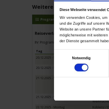
Weitere Reisedetails
Diese Webseite verwendet 
Wir verwenden Cookies, um I
Programm
MS Amina
Leis
und die Zugriffe auf unsere 
Website an unsere Partner fü
Reiseverlauf
möglicherweise mit weiteren
der Dienste gesammelt habe
Ihr Programm für die Kreuzfahrt vom 20.12.20
Tag
Hafen
Einwilligungsauswahl
20.12.2025 - Samstag
Köln / Deu
Notwendig
Einschiffun
20.12.2025 - Samstag
Bonn / Deu
Weihnachtsm
21.12.2025 - Sonntag
Rüdesheim 
Ausflug:Wei
Kreuzen au
Loreley - P
21.12.2025 - Sonntag
Koblenz / 
Weihnachtsm
22.12.2025 - Montag
Koblenz / 