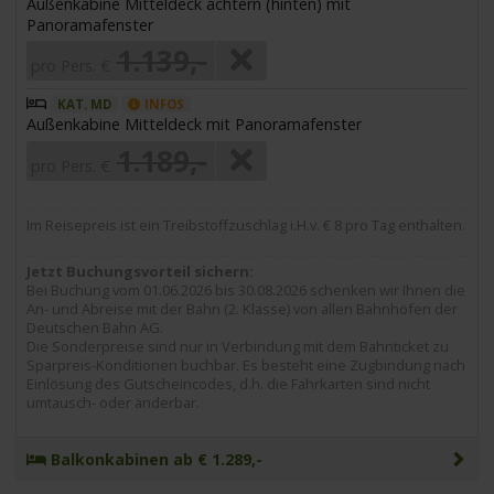
Außenkabine Mitteldeck achtern (hinten) mit
Panoramafenster
1.139,-
pro Pers. €
KAT. MD
INFOS
Außenkabine Mitteldeck mit Panoramafenster
1.189,-
pro Pers. €
Im Reisepreis ist ein Treibstoffzuschlag i.H.v. € 8 pro Tag enthalten.
Jetzt Buchungsvorteil sichern:
Bei Buchung vom 01.06.2026 bis 30.08.2026 schenken wir Ihnen die
An- und Abreise mit der Bahn (2. Klasse) von allen Bahnhöfen der
Deutschen Bahn AG.
Die Sonderpreise sind nur in Verbindung mit dem Bahnticket zu
Sparpreis-Konditionen buchbar. Es besteht eine Zugbindung nach
Einlösung des Gutscheincodes, d.h. die Fahrkarten sind nicht
umtausch- oder änderbar.
Balkonkabinen ab € 1.289,-