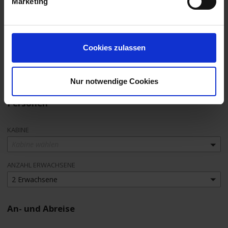
Marketing
Ihre Buchungsanfrage
DATUM
06.10.2026 - 11.10.2026 (5 Tage)
Cookies zulassen
SCHIFF
MS Rhein Symphonie
ROUTE
Köln nach Köln
ANGEBOT
Nur notwendige Cookies
194810-2975751
Personen
KABINE
Kabine wählen
ANZAHL ERWACHSENE
2 Erwachsene
An- und Abreise