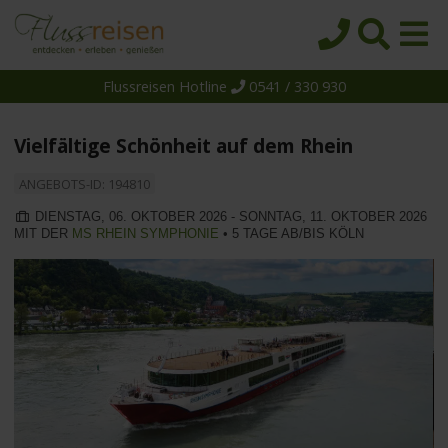
Flussreisen Hotline
0541 / 330 930
Startseite
Top-Angebote
Vielfältige Schönheit auf dem Rhein
Reiseziele
ANGEBOTS-ID: 194810
Themen
DIENSTAG, 06. OKTOBER 2026 - SONNTAG, 11. OKTOBER 2026
MIT DER
MS RHEIN SYMPHONIE
• 5 TAGE AB/BIS KÖLN
Reedereien
Schiffe
Über uns
Wissen
Suche