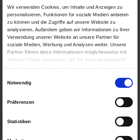
ändern. Unter Umständen ist der Umstieg auf ein anderes Schiff
Wir verwenden Cookies, um Inhalte und Anzeigen zu
nötig.
personalisieren, Funktionen für soziale Medien anbieten
zu können und die Zugriffe auf unsere Website zu
MS Rhein Symphonie
analysieren. Außerdem geben wir Informationen zu Ihrer
Leistungen
Verwendung unserer Website an unsere Partner für
soziale Medien, Werbung und Analysen weiter. Unsere
Extras buchen
Partner führen diese Informationen möglicherweise mit
weiteren Daten zusammen, die Sie ihnen bereitgestellt
Reisedokumente
haben oder die sie im Rahmen Ihrer Nutzung der Dienste
weitere Termine
gesammelt haben.
Einwilligungsauswahl
Notwendig
Mobilität
Präferenzen
Statistiken
Ihre unverbindliche Buchungsanfrage