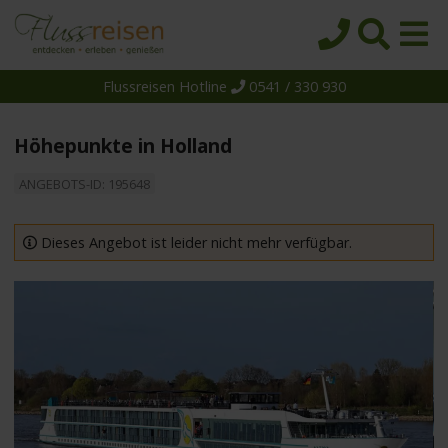
Flussreisen Hotline
0541 / 330 930
Startseite
Top-Angebote
Höhepunkte in Holland
Reiseziele
ANGEBOTS-ID: 195648
Themen
Reedereien
Dieses Angebot ist leider nicht mehr verfügbar.
Schiffe
Über uns
Wissen
Suche