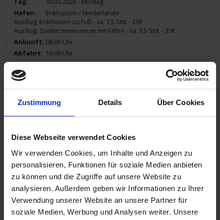
30.03.2026 - Montag
Enkhuizen / Niederlande
Ausflug: Enkhuizen zu Fuß - ca. 1,5 Std. - 25€
Ausflug: Zuiderzeemuseum mit Fähre - ca. 3,5 Std. - 35€
08.00 Uhr
19.00 Uhr
31.03.2026 - Dienstag
Rotterdam / Niederlande
Ausflug: Stadt- und Hafenrundfahrt - ca. 3 Std. - 52€
Ausflug: Rotterdam mit Markthalle ca. 3 Std. - 36€
Zustimmung
Details
Über Cookies
09.00 Uhr
13.30 Uhr
31.03.2026 - Dienstag
Diese Webseite verwendet Cookies
Gorinchem / Niederlande
Ausflug: Gorinchem zu Fuß - ca. 1,5 Std. - 24€
Wir verwenden Cookies, um Inhalte und Anzeigen zu
16.30 Uhr
personalisieren, Funktionen für soziale Medien anbieten
zu können und die Zugriffe auf unsere Website zu
01.04.2026 - Mittwoch
analysieren. Außerdem geben wir Informationen zu Ihrer
Gorinchem / Niederlande
Verwendung unserer Website an unsere Partner für
soziale Medien, Werbung und Analysen weiter. Unsere
02.00 Uhr