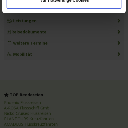
Nur notwendige Cookies
MS Alena
Leistungen
Reisedokumente
weitere Termine
Mobilität
TOP Reedereien
Phoenix Flussreisen
A-ROSA Flussschiff GmbH
Nicko Cruises Flussreisen
PLANTOURS Kreuzfahrten
AMADEUS Flusskreuzfahrten