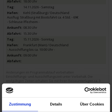
18.00 Uhr
14.11.2026 - Samstag
Kehl (Straßburg) / Deutschland
Ausflug: Straßburg mit Bootsfahrt ca. 4 Std. - 69€
- Schleuse Iffezheim -
08.30 Uhr
15.30 Uhr
15.11.2026 - Sonntag
Frankfurt (Main) / Deutschland
- Ausschiffung bis ca. 10:00 Uhr -
09.00 Uhr
Änderungen im Programmablauf vorbehalten
Einschiffungs- und Ausschiffungszeit unter Vorbehalt. Die
endgültigen Zeiten erhalten Sie mit Ihren Reiseunterlagen ca. 3
Wochen vor Reisebeginn.
Das ausführliche Ausflugsprogramm zu dieser
Reise finden Sie hier.
Zustimmung
Details
Über Cookies
MS Andrea