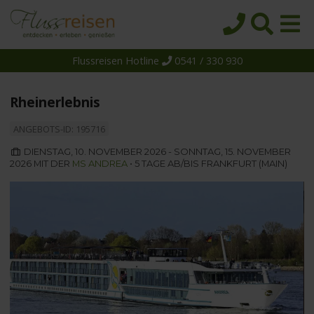
Flussreisen Hotline
0541 / 330 930
Startseite
Top-Angebote
Rheinerlebnis
Reiseziele
ANGEBOTS-ID: 195716
Themen
DIENSTAG, 10. NOVEMBER 2026 - SONNTAG, 15. NOVEMBER
2026 MIT DER
MS ANDREA
• 5 TAGE AB/BIS FRANKFURT (MAIN)
Reedereien
Schiffe
Über uns
Wissen
Suche