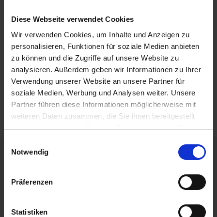
Leistungen
Diese Webseite verwendet Cookies
Wir verwenden Cookies, um Inhalte und Anzeigen zu
Extras buchen
personalisieren, Funktionen für soziale Medien anbieten
Reisedokumente
zu können und die Zugriffe auf unsere Website zu
analysieren. Außerdem geben wir Informationen zu Ihrer
weitere Termine
Verwendung unserer Website an unsere Partner für
Mobilität
soziale Medien, Werbung und Analysen weiter. Unsere
Partner führen diese Informationen möglicherweise mit
weiteren Daten zusammen, die Sie ihnen bereitgestellt
haben oder die sie im Rahmen Ihrer Nutzung der Dienste
gesammelt haben.
Einwilligungsauswahl
Notwendig
Ihre unverbindliche Buchungsanfrage
Präferenzen
Ihre Buchungsanfrage
Statistiken
DATUM
10.11.2026 - 15.11.2026 (5 Tage)