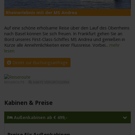
Rheinerlebnis mit der MS Andrea
M
Auf eine schöne erholsame Reise über den Lauf des Oberrheins
nach Basel können Sie sich freuen. In Frankfurt gehen Sie an
Bord unseres First-Class-Schiffes MS Andrea und genießen in
Kürze alle Annehmlichkeiten einer Flussreise. Vorbei
...
mehr
lesen
Direkt zur Buchungsanfrage
REISEROUTE -
KARTE VERGRÖSSERN
Kabinen & Preise
Außenkabinen ab € 499,-
Preise für Außenkabinen