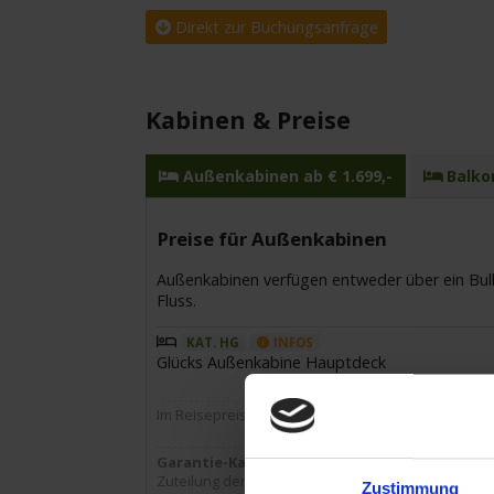
Direkt zur Buchungsanfrage
Kabinen & Preise
Außenkabinen ab € 1.699,-
Balkon
Preise für Außenkabinen
Außenkabinen verfügen entweder über ein Bulla
Fluss.
KAT. HG
INFOS
Glücks Außenkabine Hauptdeck
Im Reisepreis ist ein Treibstoffzuschlag i.H.v. € 8 p
Garantie-Kabinen-Sonderpreis
Zuteilung der Kabinennummer innerhalb der gewählt
Zustimmung