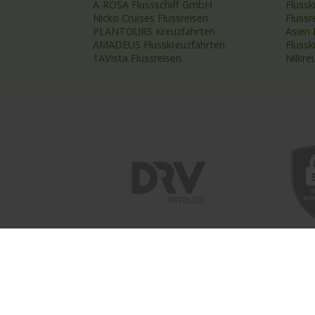
A-ROSA Flussschiff GmbH
Flussk
Nicko Cruises Flussreisen
Flussr
PLANTOURS Kreuzfahrten
Asien 
AMADEUS Flusskreuzfahrten
Fluss
1AVista Flussreisen
Nilkre
ÜBER ASTORIA
UNSER