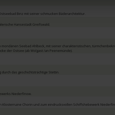
stseebad Binz mit seiner schmucken Bäderarchitektur.
alerische Hansestadt Greifswald.
m mondänen Seebad Ahlbeck, mit seiner charakteristischen, türmchenbek
ücke der Ostsee (ab Wolgast /an Peenemünde).
g durch das geschichtsträchtige Stettin.
ewerks Niederfinow.
hen Klosterruine Chorin und zum eindrucksvollen Schiffshebewerk Niederfi