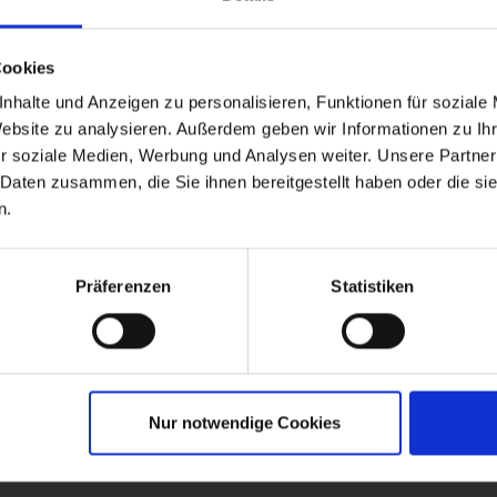
Cookies
nhalte und Anzeigen zu personalisieren, Funktionen für soziale
Website zu analysieren. Außerdem geben wir Informationen zu I
a
Leistungen
Extras buchen
Reisedokumen
r soziale Medien, Werbung und Analysen weiter. Unsere Partner
 Daten zusammen, die Sie ihnen bereitgestellt haben oder die s
n.
26 bis zum 09.09.2026
Präferenzen
Statistiken
und mit seiner prägnanten Backsteinarchitektur.
ich zwei Ostseeinseln bei diesem inkludierten Tagesausflug! Am Vormittag l
hrt alle Sehenswürdigkeiten Hiddensees kennen. Nach einer Verkostun
Nur notwendige Cookies
en Kreidefelsen Rügens, auf die man von der spektakulären, schwebenden
at.