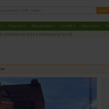
Themen
Reedereien
Schiffe
Über uns
W
S Katharina von Bora
Inselhopping mit Stil
l
bar.