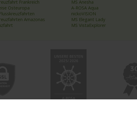
reuzfahrt Frankreich
MS Anesha
eise Osteuropa
A-ROSA Aqua
Flusskreuzfahrten
nickoVISION
kreuzfahrten Amazonas
MS Elegant Lady
uzfahrt
MS VistaExplorer
 NETZWERK
SOCIAL