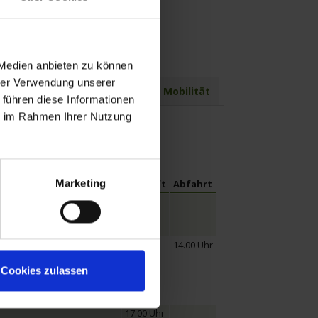
 Medien anbieten zu können
hrer Verwendung unserer
te
weitere Termine
Mobilität
 führen diese Informationen
ie im Rahmen Ihrer Nutzung
Marketing
Ankunft
Abfahrt
14.00 Uhr
ernen Sie bei einer
g des berühmten
Cookies zulassen
 Aussichtsplattform
17.00 Uhr