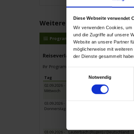
Diese Webseite verwendet 
Weitere Reisedetails
Wir verwenden Cookies, um I
und die Zugriffe auf unsere 
Programm
MS Katharina von Bor
Website an unsere Partner fü
möglicherweise mit weiteren
Reiseverlauf
der Dienste gesammelt habe
Ihr Programm für die Kreuzfahrt vom 02.09.20
Einwilligungsauswahl
Notwendig
Tag
Hafen
02.09.2026 -
Stralsund / Deutschland
Mittwoch
Einschiffung 15:00 Uhr bis 16:00 Uhr.
Ausflugspaket:
Stadtrundgang Strals
03.09.2026 -
Stralsund / Deutschland
Donnerstag
Ausflug inklusive:
Erleben Sie gle
gemütlichen Pferdekutschen-Rundfa
Sanddornlikörs geht es weiter zu d
„Skywalk“ eine ganz neue Aussicht h
03.09.2026 -
Lauterbach (Rügen) / Deutschland