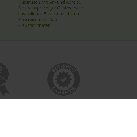
Flussreisen mit An- und Abreise
Deutschsprachiger Gästeservice
Last Minute Flusskreuzfahrten
Flussreisen mit Rad
Kreuzfahrthäfen
INFORMATIONEN