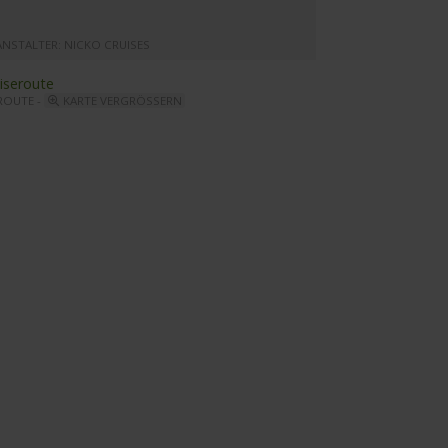
ANSTALTER: NICKO CRUISES
ROUTE -
KARTE VERGRÖSSERN
tharina von Bora - Restaurant