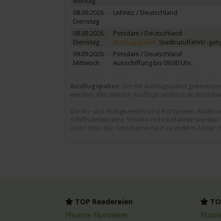
Montag
08.09.2026 -
Lehnitz / Deutschland
Dienstag
08.09.2026 -
Potsdam / Deutschland
Dienstag
Ausflugspaket:
Stadtrundfahrt/ -ga
09.09.2026 -
Potsdam / Deutschland
Mittwoch
Ausschiffung bis 09:00 Uhr.
Ausflugspaket:
Die mit Ausflugspaket gekennzei
werden. Alle weitere Ausflüge sind nur an Bord buc
Die An- und Ablegezeiten sind Richtzeiten. Ände
Schiffsdefekt eine Strecke nicht befahren werden k
und / oder den Streckenverlauf zu ändern. Unter U
TOP Reedereien
TOP
Phoenix Flussreisen
Flussr