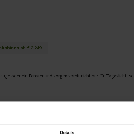
kabinen ab € 2.249,-
uge oder ein Fenster und sorgen somit nicht nur für Tageslicht, s
ro Tag enthalten.
en Kabinenkategorie erfolgt durch die Reederei. Limitiertes Kontingent.
Details