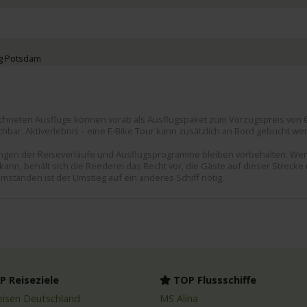
ng Potsdam
chneten Ausflüge können vorab als Ausflugspaket zum Vorzugspreis von € 
hbar. Aktiverlebnis – eine E-Bike Tour kann zusätzlich an Bord gebucht we
rungen der Reiseverläufe und Ausflugsprogramme bleiben vorbehalten. We
ann, behält sich die Reederei das Recht vor, die Gäste auf dieser Strecke
mständen ist der Umstieg auf ein anderes Schiff nötig.
 Reiseziele
TOP Flussschiffe
eisen Deutschland
MS Alina