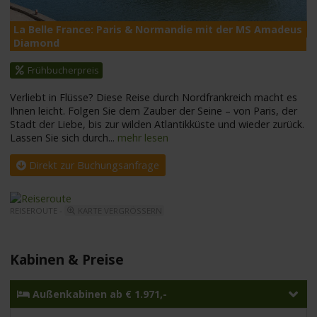
La Belle France: Paris & Normandie mit der MS Amadeus
M
Diamond
Frühbucherpreis
Verliebt in Flüsse? Diese Reise durch Nordfrankreich macht es
Ihnen leicht. Folgen Sie dem Zauber der Seine – von Paris, der
Stadt der Liebe, bis zur wilden Atlantikküste und wieder zurück.
Lassen Sie sich durch
...
mehr lesen
Direkt zur Buchungsanfrage
REISEROUTE -
KARTE VERGRÖSSERN
Kabinen & Preise
Außenkabinen ab € 1.971,-