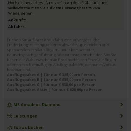
Noch ein herzliches „Au revoir“ nach dem Frühstück, und
vielleicht träumen Sie auf dem Heimweg bereits vom
Wiedersehen.
Erleben Sie auf Ihrer Kreuzfahrt eine unvergessliche
Entdeckungsreise mit unseren abwechslungsreichen und
spannenden Landausflügen – unter kompetenter,
deutschsprachiger Führung. Wie intensiv, entscheiden Sie: Sie
haben die Wahl zwischen an Bord buchbaren Einzelausflügen
oder preislich ermäßigten Ausflugspaketen, die nur im Voraus
buchbar sind.
Ausflugspaket A | für nur € 385,00pro Person
Ausflugspaket B | für nur € 635,00 pro Person
Ausflugspaket C | für nur € 938,00 pro Person
Ausflugspaket Aktiv | für nur € 628,00pro Person
MS Amadeus Diamond
Leistungen
Extras buchen