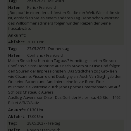
26.05.2027 - Mittwoch
Paris / Frankreich
„Bonjour“ in einer der schönsten Städte der Welt. Wie schön sie
ist, entdecken Sie an einem anderen Tag. Denn schon während
des Willkommensdinners folgen wir den Reizen der Seine
flussabwärts
20.00 Uhr
27.05.2027 - Donnerstag
Conflans / Frankreich
Malen Sie sich schon den Tag aus? Vormittags starten Sie von
Conflans-Sainte-Honorine aus nach Auvers-sur-Oise und folgen
den Spuren der Impressionisten. Das Städtchen zog Grö- ßen
wie Cézanne, Pissarro und Daubigny an. Auch Van Gogh gab dem
Ort seine Farben und fand hier seine letzte Ruhe. Eine
multimediale Zeitreise durch jene Epoche unternehmen Sie auf
Schloss Château d‘Auvers.
Ausflug: Auvers-sur-Oise - Das Dorf der Maler - ca. 4,5 Std. - 146€ -
Paket A/B/C/Aktiv
01.30 Uhr
17.00 Uhr
28.05.2027 - Freitag
Rouen / Frankreich