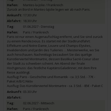
Mantes-la-Jolie / Frankreich
Zurück an Bord in Mantes-laJolie legen wir ab nach Paris.
17.30 Uhr
18.30 Uhr
01.06.2027 - Dienstag
Paris / Frankreich
Paris ist nur einen Augenaufschlag entfernt, und Sie sind zurück
zu einem Rendezvous. Es startet mit der Stadtrundfahrt:
Eiffelturm und Notre-Dame, Louvre und Champs-Elysées,
Invalidendom und Jardin des Tuileries … Meisterwerke, wo Sie
auch hinschauen. Nachmittags bezaubert Sie das quirlige
Künstlerviertel Montmartre, dessen Basilika Sacré-Coeur über
der Stadt zu schweben scheint. Am Abend der finale
Hochgenuss: das festliche KapitänsGaladinner, mit dem Ihre
Reise ausklingt.
Ausflug: Paris - Geschichte und Romantik - ca. 3,5 Std. - 77€ -
Paket A/B/C/Aktiv
Ausflug: Das Künstlerviertel Montmartre - ca. 3 Std. - 85€ - Paket C
03.30 Uhr
02.06.2027 - Mittwoch
Paris / Frankreich