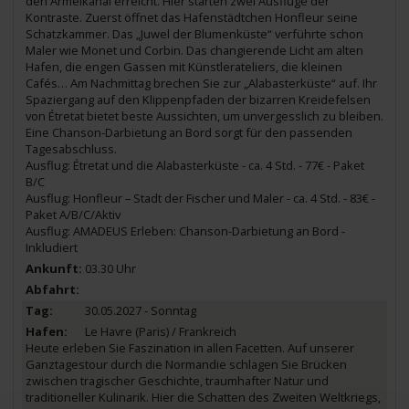
den Ärmelkanal erreicht. Hier starten zwei Ausflüge der
Kontraste. Zuerst öffnet das Hafenstädtchen Honfleur seine
Schatzkammer. Das „Juwel der Blumenküste“ verführte schon
Maler wie Monet und Corbin. Das changierende Licht am alten
Hafen, die engen Gassen mit Künstlerateliers, die kleinen
Cafés… Am Nachmittag brechen Sie zur „Alabasterküste“ auf. Ihr
Spaziergang auf den Klippenpfaden der bizarren Kreidefelsen
von Étretat bietet beste Aussichten, um unvergesslich zu bleiben.
Eine Chanson-Darbietung an Bord sorgt für den passenden
Tagesabschluss.
Ausflug: Étretat und die Alabasterküste - ca. 4 Std. - 77€ - Paket
B/C
Ausflug: Honfleur – Stadt der Fischer und Maler - ca. 4 Std. - 83€ -
Paket A/B/C/Aktiv
Ausflug: AMADEUS Erleben: Chanson-Darbietung an Bord -
Inkludiert
03.30 Uhr
30.05.2027 - Sonntag
Le Havre (Paris) / Frankreich
Heute erleben Sie Faszination in allen Facetten. Auf unserer
Ganztagestour durch die Normandie schlagen Sie Brücken
zwischen tragischer Geschichte, traumhafter Natur und
traditioneller Kulinarik. Hier die Schatten des Zweiten Weltkriegs,