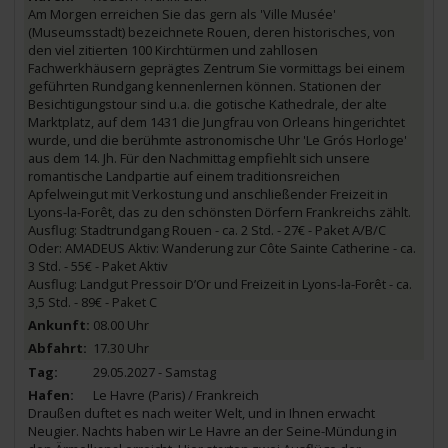
Am Morgen erreichen Sie das gern als 'Ville Musée'
(Museumsstadt) bezeichnete Rouen, deren historisches, von
den viel zitierten 100 Kirchtürmen und zahllosen
Fachwerkhäusern geprägtes Zentrum Sie vormittags bei einem
geführten Rundgang kennenlernen können. Stationen der
Besichtigungstour sind u.a. die gotische Kathedrale, der alte
Marktplatz, auf dem 1431 die Jungfrau von Orleans hingerichtet
wurde, und die berühmte astronomische Uhr 'Le Grós Horloge'
aus dem 14. Jh. Für den Nachmittag empfiehlt sich unsere
romantische Landpartie auf einem traditionsreichen
Apfelweingut mit Verkostung und anschließender Freizeit in
Lyons-la-Forêt, das zu den schönsten Dörfern Frankreichs zählt.
Ausflug: Stadtrundgang Rouen - ca. 2 Std. - 27€ - Paket A/B/C
Oder: AMADEUS Aktiv: Wanderung zur Côte Sainte Catherine - ca.
3 Std. - 55€ - Paket Aktiv
Ausflug: Landgut Pressoir D’Or und Freizeit in Lyons-la-Forêt - ca.
3,5 Std. - 89€ - Paket C
08.00 Uhr
17.30 Uhr
29.05.2027 - Samstag
Le Havre (Paris) / Frankreich
Draußen duftet es nach weiter Welt, und in Ihnen erwacht
Neugier. Nachts haben wir Le Havre an der Seine-Mündung in