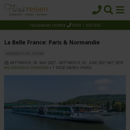
Flussreisen Hotline
0541 / 330 930
Startseite
Top-Angebote
La Belle France: Paris & Normandie
Reiseziele
ANGEBOTS-ID: 219190
Themen
MITTWOCH, 26. MAI 2027 - MITTWOCH, 02. JUNI 2027 MIT DER
MS AMADEUS DIAMOND
• 7 TAGE AB/BIS PARIS
Reedereien
Schiffe
Über uns
Wissen
Suche