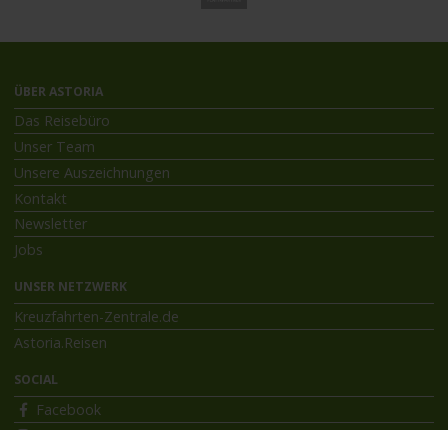
ÜBER ASTORIA
Das Reisebüro
Unser Team
Unsere Auszeichnungen
Kontakt
Newsletter
Jobs
UNSER NETZWERK
Kreuzfahrten-Zentrale.de
Astoria.Reisen
SOCIAL
Facebook
Instagram