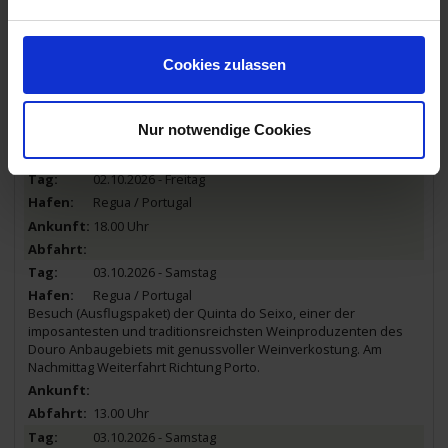
Foz do Tavora / Portugal
Schifffahrt von Barca d’Alva durch malerische Landschaften nach
Régua. Am Nachmittag Ausflug (Ausflugspaket) in die alte
Cookies zulassen
Bischofsstadt Lamego. Die Wiedereinschiffung erfolgt in Régua.
Abendessen an Bord mit unterhaltsamen portugiesischen
Folklore-Darbietungen.
Nur notwendige Cookies
13.30 Uhr
15.00 Uhr
02.10.2026 - Freitag
Regua / Portugal
18.00 Uhr
03.10.2026 - Samstag
Regua / Portugal
Besuch (Ausflugspaket) der Quinta do Seixo, einer der
imposantesten und traditionsreichsten Weinproduzenten des
Douro Anbaugebiets mit genussvoller Weinverkostung. Am
Nachmittag Weiterfahrt Richtung Porto.
13.00 Uhr
03.10.2026 - Samstag