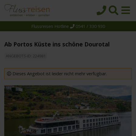
Flussreisen Hotline
0541 / 330 930
Startseite
Top-Angebote
Ab Portos Küste ins schöne Dourotal
Reiseziele
ANGEBOTS-ID: 224981
Themen
Reedereien
Dieses Angebot ist leider nicht mehr verfügbar.
Schiffe
Über uns
Wissen
Suche