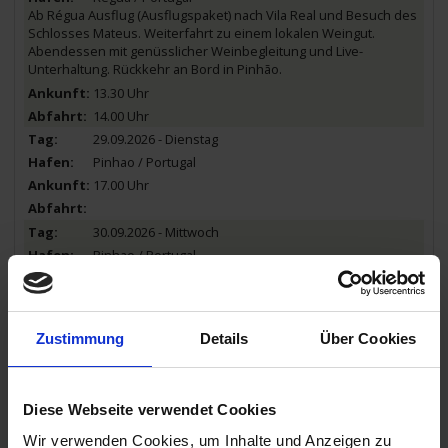
Ab Régua Ausflug (Ausflugspaket) nach Vila Real und Besuch des
Schlosses Mateus. Weiterfahrt zu einem lokalen Weingut.
Abendessen mit genüsslicher Weinbegleitung und Live-
Unterhaltung. Rückkehr an Bord in Pinhão.
13.30 Uhr
14.00 Uhr
29.09.2026 - Dienstag
Pinhao / Portugal
17.00 Uhr
30.09.2026 - Mittwoch
Pinhao / Portugal
Schifffahrt zur spanischen Grenze.
07.00 Uhr
Zustimmung
Details
Über Cookies
30.09.2026 - Mittwoch
Vega de Terrón / Spanien
Ausflug (Ausflugspaket) nach Castelo Rodrigo, welches zu den 12
historischen Dörfern Portugals zählt.
Diese Webseite verwendet Cookies
14.00 Uhr
Wir verwenden Cookies, um Inhalte und Anzeigen zu