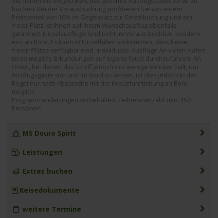
Sie haben die Möglichkeit, das gesamte Ausflugspaket vorab zu
buchen. Bei der Vorausbuchung profitieren Sie von einem
Preisvorteil von 10% im Gegensatz zur Einzelbuchung und ein
freier Platz ist Ihnen auf Ihrem Wunschausflug ebenfalls
garantiert. Einzelausflüge sind nicht im Voraus buchbar, sondern
erst an Bord. Es kann in Einzelfällen vorkommen, dass keine
freien Plätze verfügbar sind. Individuelle Ausflüge An vielen Häfen
ist es möglich, Erkundungen auf eigene Faust durchzuführen. An
Orten, bei denen das Schiff jedoch nur wenige Minuten hält, um
Ausflugsgäste von und an Bord zu lassen, ist dies jedoch in der
Regel nur nach Absprache mit der Kreuzfahrtleitung an Bord
möglich.
Programmänderungen vorbehalten. Teilnehmerzahl: min. 150
Personen
MS Douro Spirit
Leistungen
Extras buchen
Reisedokumente
weitere Termine