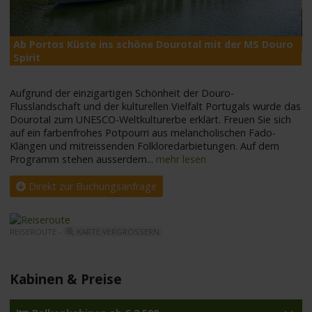
Ab Portos Küste ins schöne Dourotal mit der MS Douro
M
Spirit
Aufgrund der einzigartigen Schönheit der Douro-
Flusslandschaft und der kulturellen Vielfalt Portugals wurde das
Dourotal zum UNESCO-Weltkulturerbe erklärt. Freuen Sie sich
auf ein farbenfrohes Potpourri aus melancholischen Fado-
Klängen und mitreissenden Folkloredarbietungen. Auf dem
Programm stehen ausserdem
...
mehr lesen
Direkt zur Buchungsanfrage
REISEROUTE -
KARTE VERGRÖSSERN
Kabinen & Preise