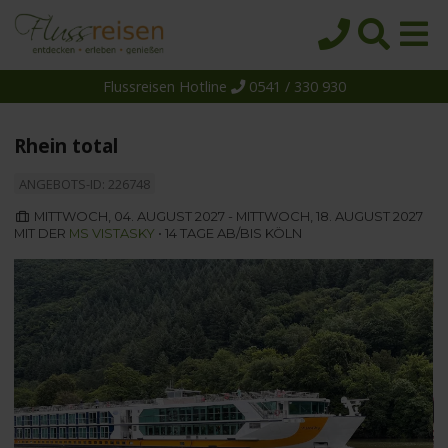
Flussreisen Hotline
0541 / 330 930
Startseite
Top-Angebote
Rhein total
Reiseziele
ANGEBOTS-ID: 226748
Themen
MITTWOCH, 04. AUGUST 2027 - MITTWOCH, 18. AUGUST 2027
MIT DER
MS VISTASKY
• 14 TAGE AB/BIS KÖLN
Reedereien
Schiffe
Über uns
Wissen
Suche