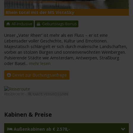
Rhein total mit der MS VistaSky
M
All-Inclusive
Geburtstags-Bonus
Unser „Vater Rhein“ ist mehr als ein Fluss – er ist eine
Lebensader voller Geschichte, Kultur und Emotionen.
Majestätisch schlängelt er sich durch malerische Landschaften,
vorbei an stolzen Burgen und sonnenverwöhnten Weinbergen.
Pulsierende Städte wie Amsterdam, Antwerpen, Straßburg
oder Basel
...
mehr lesen
Direkt zur Buchungsanfrage
REISEROUTE -
KARTE VERGRÖSSERN
Kabinen & Preise
Außenkabinen ab € 2.578,-