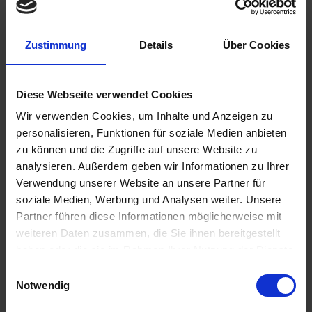
Straßburg / Frankreich
Ausflugspaket:
Stadtbesichtigung - 56€
08.00 Uhr
Zustimmung
Details
Über Cookies
14.00 Uhr
15.08.2027 - Sonntag
Basel / Schweiz
Diese Webseite verwendet Cookies
Ausflug: Kleine Schweiz-Rundreise - 130€
08.00 Uhr
Wir verwenden Cookies, um Inhalte und Anzeigen zu
18.00 Uhr
personalisieren, Funktionen für soziale Medien anbieten
16.08.2027 - Montag
zu können und die Zugriffe auf unsere Website zu
Breisach / Deutschland
analysieren. Außerdem geben wir Informationen zu Ihrer
Ausflug: Colmar - 57€
Verwendung unserer Website an unsere Partner für
01.00 Uhr
soziale Medien, Werbung und Analysen weiter. Unsere
13.00 Uhr
Partner führen diese Informationen möglicherweise mit
17.08.2027 - Dienstag
weiteren Daten zusammen, die Sie ihnen bereitgestellt
Worms / Deutschland
haben oder die sie im Rahmen Ihrer Nutzung der Dienste
Ausflug: Dombesichtigung - 28€
Ausflug: Kostümrundfahrt - 45€
gesammelt haben.
Einwilligungsauswahl
07.00 Uhr
Notwendig
13.00 Uhr