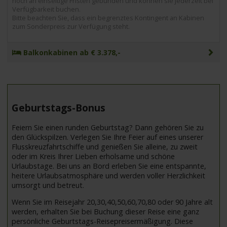
noch an einseitige Fristen gebunden und können sie jederzeit bei
Verfügbarkeit buchen.
Bitte beachten Sie, dass ein begrenztes Kontingent an Kabinen
zum Sonderpreis zur Verfügung steht.
Balkonkabinen ab € 3.378,-
Geburtstags-Bonus
Feiern Sie einen runden Geburtstag? Dann gehören Sie zu
den Glückspilzen. Verlegen Sie Ihre Feier auf eines unserer
Flusskreuzfahrtschiffe und genießen Sie alleine, zu zweit
oder im Kreis Ihrer Lieben erholsame und schöne
Urlaubstage. Bei uns an Bord erleben Sie eine entspannte,
heitere Urlaubsatmosphäre und werden voller Herzlichkeit
umsorgt und betreut.
Wenn Sie im Reisejahr 20,30,40,50,60,70,80 oder 90 Jahre alt
werden, erhalten Sie bei Buchung dieser Reise eine ganz
persönliche Geburtstags-Reisepreisermäßigung. Diese