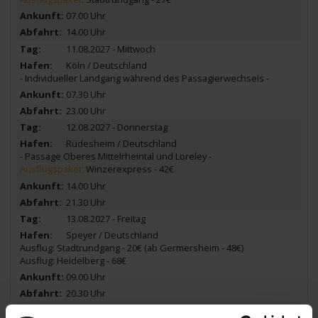
07.00 Uhr
14.00 Uhr
11.08.2027 - Mittwoch
Köln / Deutschland
- Individueller Landgang während des Passagierwechsels -
07.30 Uhr
23.00 Uhr
12.08.2027 - Donnerstag
Rüdesheim / Deutschland
- Passage Oberes Mittelrheintal und Loreley -
Ausflugspaket:
Winzerexpress - 42€
14.00 Uhr
21.30 Uhr
13.08.2027 - Freitag
Speyer / Deutschland
Ausflug: Stadtrundgang - 20€ (ab Germersheim - 48€)
Ausflug: Heidelberg - 68€
09.00 Uhr
20.30 Uhr
14.08.2027 - Samstag