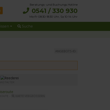
Beratungs- und Buchungs Hotline
0541 / 330 930
Mo-Fr 08:30-18:30 Uhr, Sa 10-14 Uhr
issen
Suche
ANGEBOTS-ID:
r MS Elbe Princesse II
ANSTALTER:
ROUTE -
KARTE VERGRÖSSERN