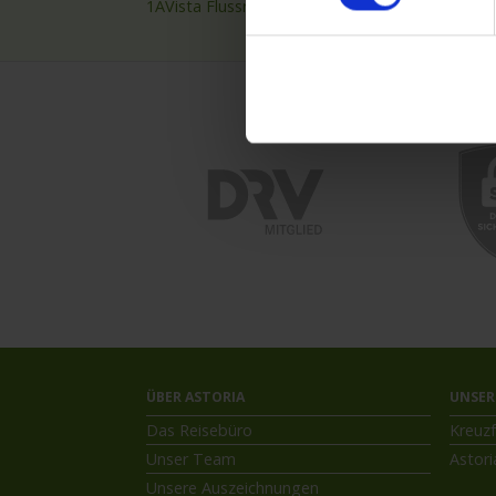
1AVista Flussreisen
Nilkre
ÜBER ASTORIA
UNSER
Das Reisebüro
Kreuzf
Unser Team
Astori
Unsere Auszeichnungen