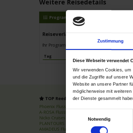
Weitere Reisedetails
Programm
MS Elbe Princesse II
Reiseverlauf
Zustimmung
Ihr Programm für die Kreuzfahrt vom 29.10.20
Tag
Hafen
Diese Webseite verwendet 
Wir verwenden Cookies, um I
und die Zugriffe auf unsere 
Website an unsere Partner fü
möglicherweise mit weiteren
TOP Reedereien
TOP
der Dienste gesammelt habe
Phoenix Flussreisen
Flussr
A-ROSA Flussschiff GmbH
Flussk
Einwilligungsauswahl
Nicko Cruises Flussreisen
Flussr
Notwendig
PLANTOURS Kreuzfahrten
Asien 
AMADEUS Flusskreuzfahrten
Fluss