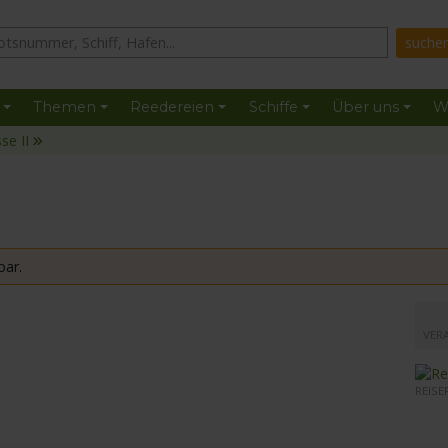
Themen
Reedereien
Schiffe
Über uns
W
se II
bar.
mit de
VER
REISE