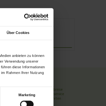
Über Cookies
Abfahrt
 Medien anbieten zu können
hrer Verwendung unserer
 führen diese Informationen
ie im Rahmen Ihrer Nutzung
TOP Themen
Hochseekreuzfahrten
Flussreisen mit An- und Abreise
Deutschsprachiger Gästeservice
Marketing
Last Minute Flusskreuzfahrten
Flussreisen mit Rad