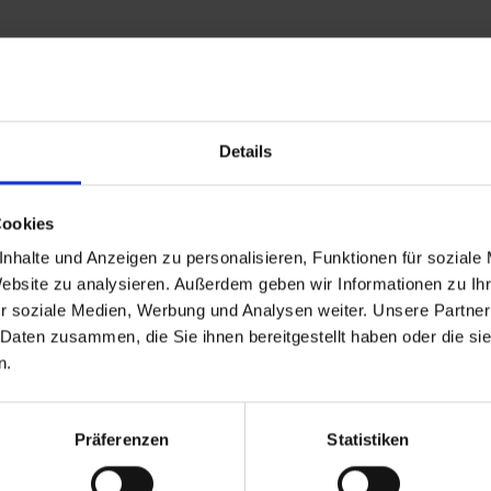
Leistungen
Reisedokumente
Details
25 bis zum 01.01.1970
Ankunft
Cookies
nhalte und Anzeigen zu personalisieren, Funktionen für soziale
Website zu analysieren. Außerdem geben wir Informationen zu I
r soziale Medien, Werbung und Analysen weiter. Unsere Partner
 Daten zusammen, die Sie ihnen bereitgestellt haben oder die s
 Reiseziele
TOP Flussschiffe
n.
eisen Deutschland
MS Alina
reuzfahrt Frankreich
MS Anesha
eise Osteuropa
A-ROSA Aqua
Präferenzen
Statistiken
Flusskreuzfahrten
nickoVISION
kreuzfahrten Amazonas
MS Elegant Lady