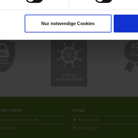
uzfahrt
MS VistaExplorer
Nur notwendige Cookies
 NETZWERK
SOCIAL
ahrten-Zentrale.de
Facebook
a.Reisen
Instagram