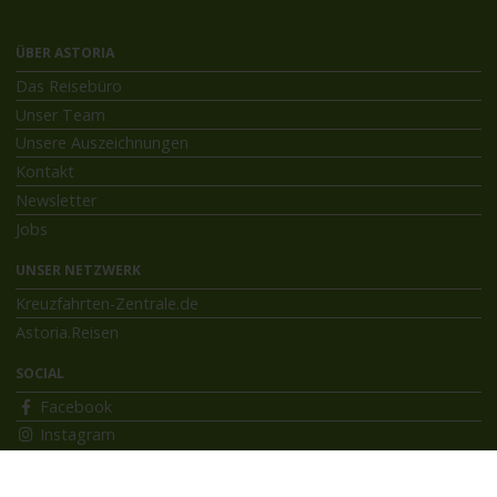
ÜBER ASTORIA
Das Reisebüro
Unser Team
Unsere Auszeichnungen
Kontakt
Newsletter
Jobs
UNSER NETZWERK
Kreuzfahrten-Zentrale.de
Astoria.Reisen
SOCIAL
Facebook
Instagram
INFORMATIONEN