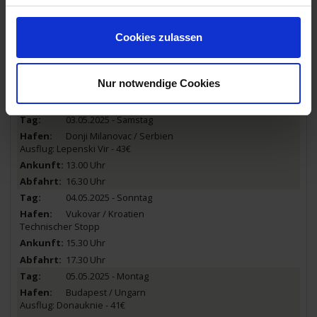
07.00 Uhr
08.00 Uhr
Cookies zulassen
02.05.2025 - Freitag
Orjachowo / Bulgarien
Ausflugsrückkehr
Nur notwendige Cookies
14.30 Uhr
15.00 Uhr
03.05.2025 - Samstag
Donji Milanovac / Serbien
Ausflug: Lepenski Vir - 43€
13.00 Uhr
16.30 Uhr
04.05.2025 - Sonntag
Vukovar / Kroatien
Technischer Stopp
15.30 Uhr
17.30 Uhr
05.05.2025 - Montag
Budapest / Ungarn
Ausflug: Donauknie - 41€