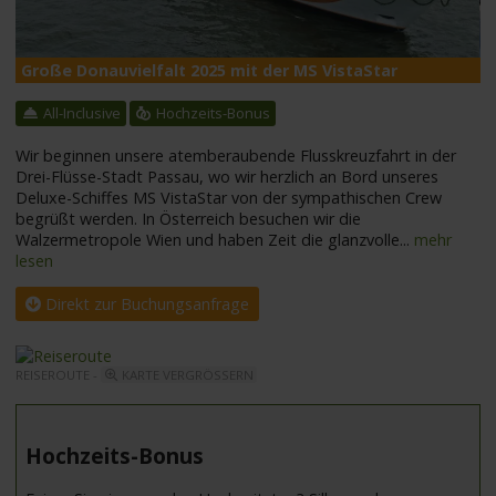
Große Donauvielfalt 2025 mit der MS VistaStar
M
All-Inclusive
Hochzeits-Bonus
Wir beginnen unsere atemberaubende Flusskreuzfahrt in der
Drei-Flüsse-Stadt Passau, wo wir herzlich an Bord unseres
Deluxe-Schiffes MS VistaStar von der sympathischen Crew
begrüßt werden. In Österreich besuchen wir die
Walzermetropole Wien und haben Zeit die glanzvolle
...
mehr
lesen
Direkt zur Buchungsanfrage
REISEROUTE -
KARTE VERGRÖSSERN
Hochzeits-Bonus