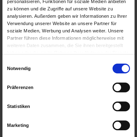
personalisieren, Funktionen für soziale Medien anbieten
14.30 Uhr
zu können und die Zugriffe auf unsere Website zu
16.00 Uhr
analysieren. Außerdem geben wir Informationen zu Ihrer
29.04.2025 - Dienstag
Verwendung unserer Website an unsere Partner für
Sfantu Gheorghe / Rumänien
soziale Medien, Werbung und Analysen weiter. Unsere
Ausflug: Donaudelta Safari - 78€
Partner führen diese Informationen möglicherweise mit
12.00 Uhr
weiteren Daten zusammen, die Sie ihnen bereitgestellt
20.00 Uhr
haben oder die sie im Rahmen Ihrer Nutzung der Dienste
30.04.2025 - Mittwoch
gesammelt haben.
Tulcea / Rumänien
Einwilligungsauswahl
Ausflug: Bootsfahrt im rumänischen Donaudelta - 38€
Notwendig
06.00 Uhr
12.30 Uhr
01.05.2025 - Donnerstag
Präferenzen
Rousse / Bulgarien
Ausflugspaket:
Stadtbesichtigung Rousse - 39€
Statistiken
15.30 Uhr
23.00 Uhr
02.05.2025 - Freitag
Marketing
Nikopol / Bulgarien
Ausflug: Pleven - 47€