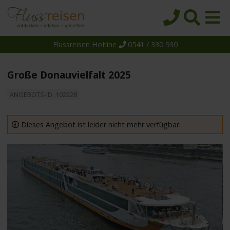
Flussreisen Hotline
0541 / 330 930
Startseite
Top-Angebote
Große Donauvielfalt 2025
Reiseziele
ANGEBOTS-ID: 102228
Themen
Reedereien
Dieses Angebot ist leider nicht mehr verfügbar.
Schiffe
Über uns
Wissen
Suche