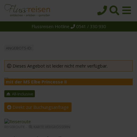
Flussreisen Hotline
0541 / 330 930
Startseite
Top-Angebote
ANGEBOTS-ID:
Reiseziele
Themen
Dieses Angebot ist leider nicht mehr verfügbar.
Reedereien
mit der MS Elbe Princesse II
m
Schiffe
All-Inclusive
Über uns
Direkt zur Buchungsanfrage
Wissen
Suche
REISEROUTE -
KARTE VERGRÖSSERN