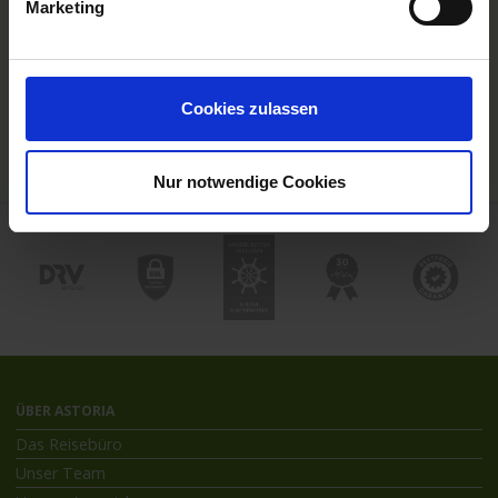
Marketing
TOP Themen
Hochseekreuzfahrten
Flussreisen mit An- und Abreise
Deutschsprachiger Gästeservice
Cookies zulassen
Last Minute Flusskreuzfahrten
Flussreisen mit Rad
Kreuzfahrthäfen
Nur notwendige Cookies
ÜBER ASTORIA
Das Reisebüro
Unser Team