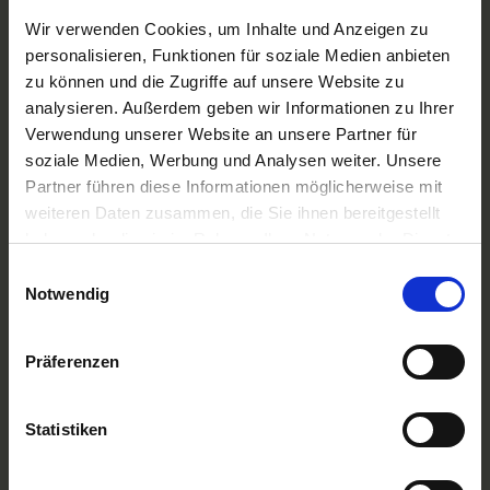
Phoenix Flussreisen
Wir verwenden Cookies, um Inhalte und Anzeigen zu
A-ROSA Flussschiff GmbH
personalisieren, Funktionen für soziale Medien anbieten
Nicko Cruises Flussreisen
zu können und die Zugriffe auf unsere Website zu
PLANTOURS Kreuzfahrten
AMADEUS Flusskreuzfahrten
analysieren. Außerdem geben wir Informationen zu Ihrer
1AVista Flussreisen
Verwendung unserer Website an unsere Partner für
soziale Medien, Werbung und Analysen weiter. Unsere
TOP Reiseziele
Partner führen diese Informationen möglicherweise mit
Flussreisen Deutschland
weiteren Daten zusammen, die Sie ihnen bereitgestellt
Flusskreuzfahrt Frankreich
Flussreise Osteuropa
haben oder die sie im Rahmen Ihrer Nutzung der Dienste
Asien Flusskreuzfahrten
gesammelt haben.
Einwilligungsauswahl
Flusskreuzfahrten Amazonas
Notwendig
Nilkreuzfahrt
TOP Flussschiffe
Präferenzen
MS Alina
MS Anesha
A-ROSA Aqua
nickoVISION
Statistiken
MS Elegant Lady
MS VistaExplorer