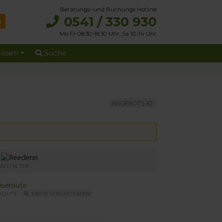
Beratungs- und Buchungs Hotline
0541 / 330 930
Mo-Fr 08:30-18:30 Uhr, Sa 10-14 Uhr
issen
Suche
ANGEBOTS-ID:
r MS Elbe Princesse II
ANSTALTER:
ROUTE -
KARTE VERGRÖSSERN