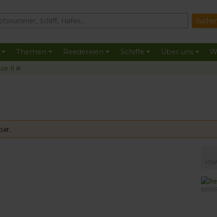
Themen
Reedereien
Schiffe
Über uns
W
se II
bar.
mit de
VER
REISE