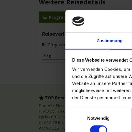
Weitere Reisedetails
Programm
MS Elbe Princesse II
Reiseverlauf
Zustimmung
Ihr Programm für die Kreuzfahrt vom 14.06.20
Tag
Hafen
Diese Webseite verwendet 
Wir verwenden Cookies, um I
und die Zugriffe auf unsere 
Website an unsere Partner fü
möglicherweise mit weiteren
TOP Reedereien
TOP
der Dienste gesammelt habe
Phoenix Flussreisen
Flussr
A-ROSA Flussschiff GmbH
Flussk
Einwilligungsauswahl
Nicko Cruises Flussreisen
Flussr
Notwendig
PLANTOURS Kreuzfahrten
Asien 
AMADEUS Flusskreuzfahrten
Fluss