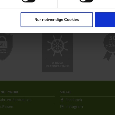
uzfahrt
MS VistaExplorer
Nur notwendige Cookies
 NETZWERK
SOCIAL
ahrten-Zentrale.de
Facebook
a.Reisen
Instagram