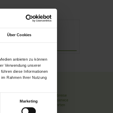
Über Cookies
Abfahrt
 Medien anbieten zu können
hrer Verwendung unserer
 führen diese Informationen
ie im Rahmen Ihrer Nutzung
TOP Themen
Hochseekreuzfahrten
Flussreisen mit An- und Abreise
Deutschsprachiger Gästeservice
Marketing
Last Minute Flusskreuzfahrten
Flussreisen mit Rad