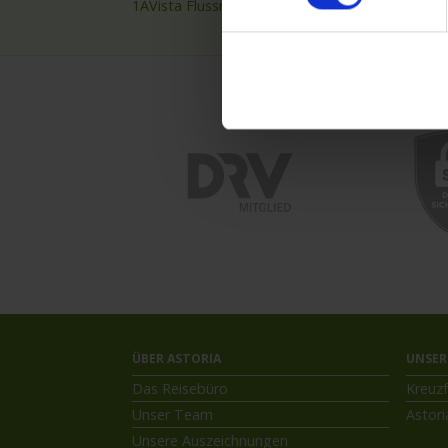
1AVista Flussreisen
Nilkre
ÜBER ASTORIA
UNSER
Das Reisebüro
Kreuzf
Unser Team
Astori
Unsere Auszeichnungen