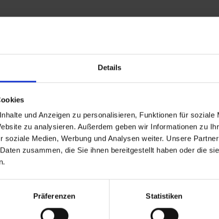
Leistungen
Reisedokumente
Details
26 bis zum 01.01.1970
Ankunft
Cookies
nhalte und Anzeigen zu personalisieren, Funktionen für soziale
Website zu analysieren. Außerdem geben wir Informationen zu I
r soziale Medien, Werbung und Analysen weiter. Unsere Partner
 Daten zusammen, die Sie ihnen bereitgestellt haben oder die s
 Reiseziele
TOP Flussschiffe
n.
eisen Deutschland
MS Alina
reuzfahrt Frankreich
MS Anesha
eise Osteuropa
A-ROSA Aqua
Präferenzen
Statistiken
Flusskreuzfahrten
nickoVISION
kreuzfahrten Amazonas
MS Elegant Lady