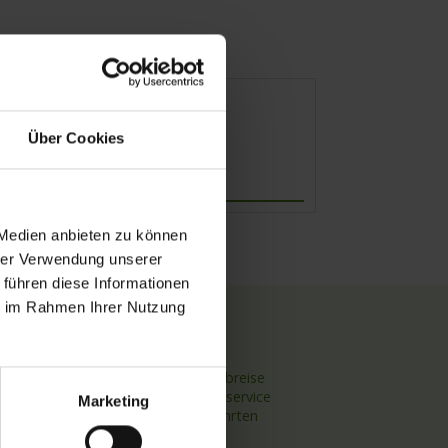
Über Cookies
Abfahrt
 Medien anbieten zu können
hrer Verwendung unserer
 führen diese Informationen
ie im Rahmen Ihrer Nutzung
TOP Themen
Hochseekreuzfahrten
Flussreisen mit An- und Abreise
Deutschsprachiger Gästeservice
Marketing
Last Minute Flusskreuzfahrten
Flussreisen mit Rad