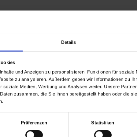
Leistungen
Reisedokumente
Details
26 bis zum 01.01.1970
Ankunft
Cookies
nhalte und Anzeigen zu personalisieren, Funktionen für soziale
Website zu analysieren. Außerdem geben wir Informationen zu I
r soziale Medien, Werbung und Analysen weiter. Unsere Partner
 Daten zusammen, die Sie ihnen bereitgestellt haben oder die s
 Reiseziele
TOP Flussschiffe
n.
eisen Deutschland
MS Alina
reuzfahrt Frankreich
MS Anesha
eise Osteuropa
A-ROSA Aqua
Präferenzen
Statistiken
Flusskreuzfahrten
nickoVISION
kreuzfahrten Amazonas
MS Elegant Lady