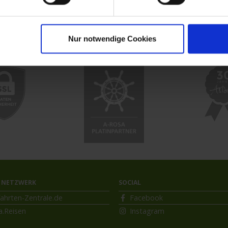
uzfahrt
MS VistaExplorer
Nur notwendige Cookies
 NETZWERK
SOCIAL
ahrten-Zentrale.de
Facebook
a.Reisen
Instagram