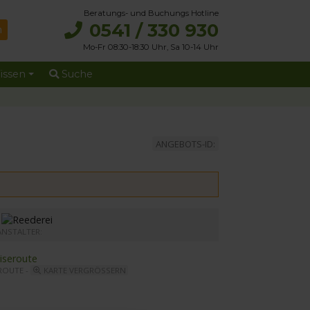
Beratungs- und Buchungs Hotline
0541 / 330 930
Mo-Fr 08:30-18:30 Uhr, Sa 10-14 Uhr
issen
Suche
ANGEBOTS-ID:
r MS Elbe Princesse II
ANSTALTER:
ROUTE -
KARTE VERGRÖSSERN