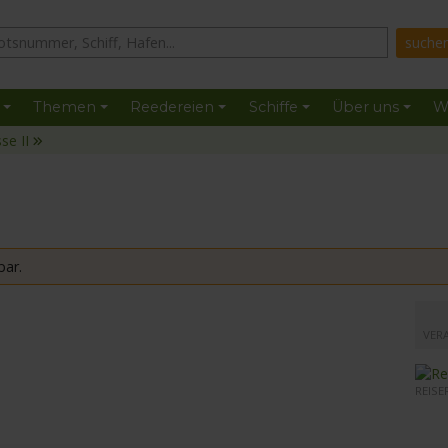
Themen
Reedereien
Schiffe
Über uns
W
se II
bar.
mit de
VER
REISE