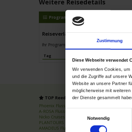
Weitere Reisedetails
Programm
MS Elbe Princesse II
Reiseverlauf
Zustimmung
Ihr Programm für die Kreuzfahrt vom 12.06.20
Tag
Hafen
Diese Webseite verwendet 
Wir verwenden Cookies, um I
und die Zugriffe auf unsere 
Website an unsere Partner fü
möglicherweise mit weiteren
TOP Reedereien
TOP
der Dienste gesammelt habe
Phoenix Flussreisen
Flussr
A-ROSA Flussschiff GmbH
Flussk
Einwilligungsauswahl
Nicko Cruises Flussreisen
Flussr
Notwendig
PLANTOURS Kreuzfahrten
Asien 
AMADEUS Flusskreuzfahrten
Fluss