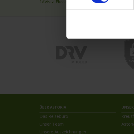
1AVista Flussreisen
Nilkre
ÜBER ASTORIA
UNSER
Das Reisebüro
Kreuzf
Unser Team
Astori
Unsere Auszeichnungen