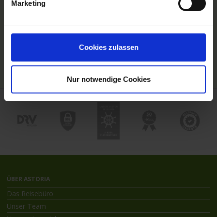
Marketing
TOP Themen
Hochseekreuzfahrten
Flussreisen mit An- und Abreise
Deutschsprachiger Gästeservice
Cookies zulassen
Last Minute Flusskreuzfahrten
Flussreisen mit Rad
Kreuzfahrthäfen
Nur notwendige Cookies
ÜBER ASTORIA
Das Reisebüro
Unser Team