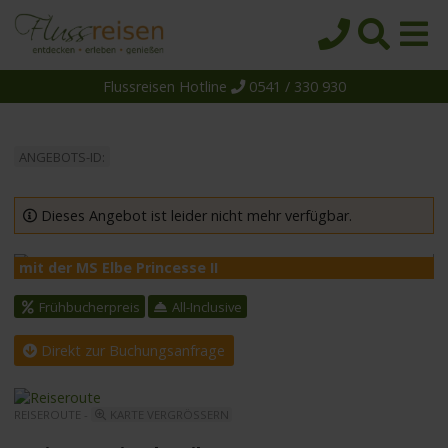
Flussreisen Hotline
0541 / 330 930
Startseite
Top-Angebote
ANGEBOTS-ID:
Reiseziele
Themen
Dieses Angebot ist leider nicht mehr verfügbar.
Reedereien
mit der MS Elbe Princesse II
m
Schiffe
Frühbucherpreis
All-Inclusive
Über uns
Direkt zur Buchungsanfrage
Wissen
Suche
REISEROUTE -
KARTE VERGRÖSSERN