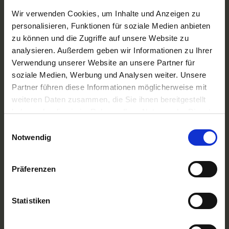
Phoenix Flussreisen
Wir verwenden Cookies, um Inhalte und Anzeigen zu
A-ROSA Flussschiff GmbH
personalisieren, Funktionen für soziale Medien anbieten
Nicko Cruises Flussreisen
zu können und die Zugriffe auf unsere Website zu
PLANTOURS Kreuzfahrten
AMADEUS Flusskreuzfahrten
analysieren. Außerdem geben wir Informationen zu Ihrer
1AVista Flussreisen
Verwendung unserer Website an unsere Partner für
soziale Medien, Werbung und Analysen weiter. Unsere
TOP Reiseziele
Partner führen diese Informationen möglicherweise mit
Flussreisen Deutschland
weiteren Daten zusammen, die Sie ihnen bereitgestellt
Flusskreuzfahrt Frankreich
Flussreise Osteuropa
haben oder die sie im Rahmen Ihrer Nutzung der Dienste
Asien Flusskreuzfahrten
gesammelt haben.
Einwilligungsauswahl
Flusskreuzfahrten Amazonas
Notwendig
Nilkreuzfahrt
TOP Flussschiffe
Präferenzen
MS Alina
MS Anesha
A-ROSA Aqua
nickoVISION
Statistiken
MS Elegant Lady
MS VistaExplorer