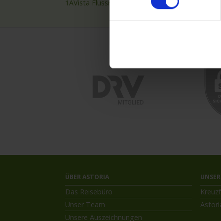
1AVista Flussreisen
Nilkre
ÜBER ASTORIA
UNSER
Das Reisebüro
Kreuzf
Unser Team
Astori
Unsere Auszeichnungen