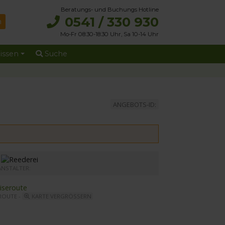
Beratungs- und Buchungs Hotline
0541 / 330 930
Mo-Fr 08:30-18:30 Uhr, Sa 10-14 Uhr
issen
Suche
ANGEBOTS-ID:
r MS Elbe Princesse II
ANSTALTER:
ROUTE -
KARTE VERGRÖSSERN