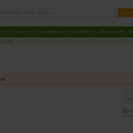
Themen
Reedereien
Schiffe
Über uns
W
se II
bar.
mit de
VER
REISE