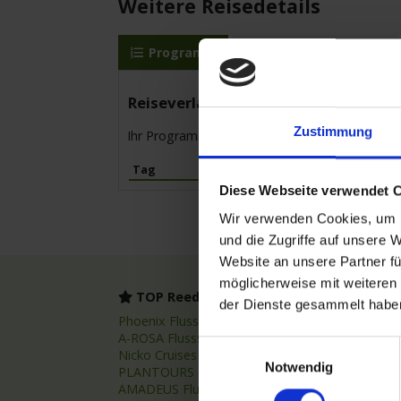
Weitere Reisedetails
Programm
MS Elbe Princesse II
Reiseverlauf
Zustimmung
Ihr Programm für die Kreuzfahrt vom 03.06.20
Tag
Hafen
Diese Webseite verwendet 
Wir verwenden Cookies, um I
und die Zugriffe auf unsere 
Website an unsere Partner fü
möglicherweise mit weiteren
TOP Reedereien
TOP
der Dienste gesammelt habe
Phoenix Flussreisen
Flussr
A-ROSA Flussschiff GmbH
Flussk
Einwilligungsauswahl
Nicko Cruises Flussreisen
Flussr
Notwendig
PLANTOURS Kreuzfahrten
Asien 
AMADEUS Flusskreuzfahrten
Fluss