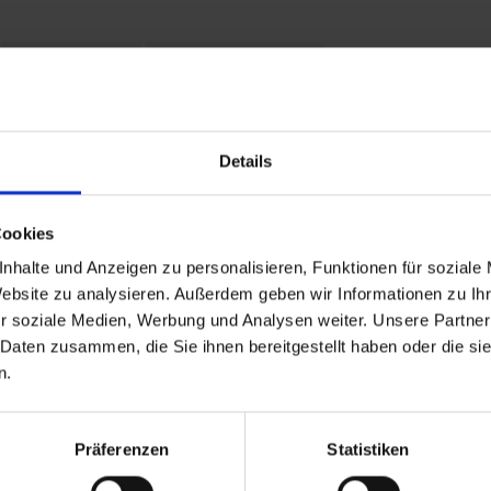
Leistungen
Reisedokumente
Details
26 bis zum 01.01.1970
Ankunft
Cookies
nhalte und Anzeigen zu personalisieren, Funktionen für soziale
Website zu analysieren. Außerdem geben wir Informationen zu I
r soziale Medien, Werbung und Analysen weiter. Unsere Partner
 Daten zusammen, die Sie ihnen bereitgestellt haben oder die s
 Reiseziele
TOP Flussschiffe
n.
eisen Deutschland
MS Alina
reuzfahrt Frankreich
MS Anesha
eise Osteuropa
A-ROSA Aqua
Präferenzen
Statistiken
Flusskreuzfahrten
nickoVISION
kreuzfahrten Amazonas
MS Elegant Lady