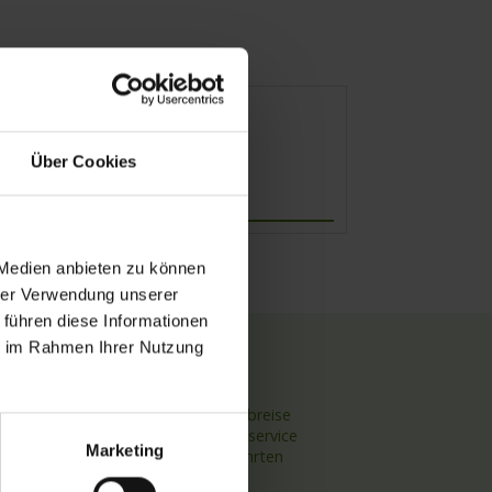
Über Cookies
Abfahrt
 Medien anbieten zu können
hrer Verwendung unserer
 führen diese Informationen
ie im Rahmen Ihrer Nutzung
TOP Themen
Hochseekreuzfahrten
Flussreisen mit An- und Abreise
Deutschsprachiger Gästeservice
Marketing
Last Minute Flusskreuzfahrten
Flussreisen mit Rad