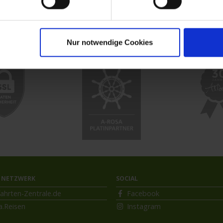
uzfahrt
MS VistaExplorer
Nur notwendige Cookies
 NETZWERK
SOCIAL
ahrten-Zentrale.de
Facebook
a.Reisen
Instagram