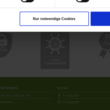
uzfahrt
MS VistaExplorer
Nur notwendige Cookies
 NETZWERK
SOCIAL
ahrten-Zentrale.de
Facebook
a.Reisen
Instagram