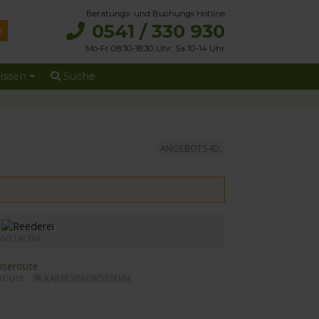
Beratungs- und Buchungs Hotline
0541 / 330 930
Mo-Fr 08:30-18:30 Uhr, Sa 10-14 Uhr
issen
Suche
ANGEBOTS-ID:
r MS Elbe Princesse II
ANSTALTER:
ROUTE -
KARTE VERGRÖSSERN