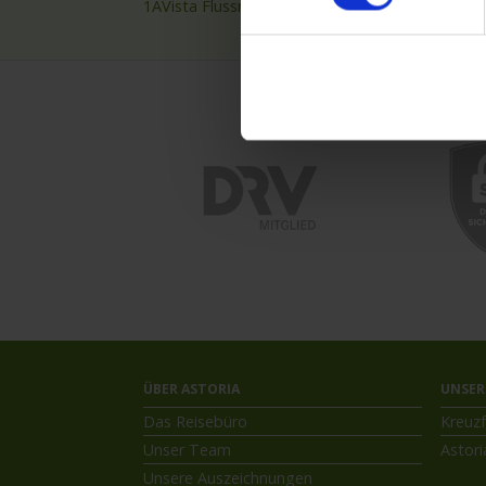
1AVista Flussreisen
Nilkre
ÜBER ASTORIA
UNSER
Das Reisebüro
Kreuzf
Unser Team
Astori
Unsere Auszeichnungen