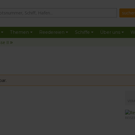
Themen
Reedereien
Schiffe
Über uns
W
se II
bar.
mit de
VER
REISE