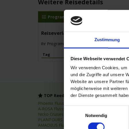
Weitere Reisedetails
Programm
MS Elbe Princesse II
Reiseverlauf
Zustimmung
Ihr Programm für die Kreuzfahrt vom 01.07.20
Tag
Hafen
Diese Webseite verwendet 
Wir verwenden Cookies, um I
und die Zugriffe auf unsere 
Website an unsere Partner fü
möglicherweise mit weiteren
TOP Reedereien
TOP
der Dienste gesammelt habe
Phoenix Flussreisen
Flussr
A-ROSA Flussschiff GmbH
Flussk
Einwilligungsauswahl
Nicko Cruises Flussreisen
Flussr
Notwendig
PLANTOURS Kreuzfahrten
Asien 
AMADEUS Flusskreuzfahrten
Fluss