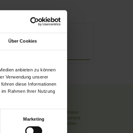
Über Cookies
Abfahrt
 Medien anbieten zu können
hrer Verwendung unserer
 führen diese Informationen
ie im Rahmen Ihrer Nutzung
TOP Themen
Hochseekreuzfahrten
Flussreisen mit An- und Abreise
Deutschsprachiger Gästeservice
Marketing
Last Minute Flusskreuzfahrten
Flussreisen mit Rad