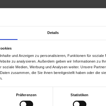
Leistungen
Reisedokumente
Details
26 bis zum 01.01.1970
Ankunft
Cookies
nhalte und Anzeigen zu personalisieren, Funktionen für soziale
Website zu analysieren. Außerdem geben wir Informationen zu I
r soziale Medien, Werbung und Analysen weiter. Unsere Partner
 Daten zusammen, die Sie ihnen bereitgestellt haben oder die s
 Reiseziele
TOP Flussschiffe
n.
eisen Deutschland
MS Alina
reuzfahrt Frankreich
MS Anesha
eise Osteuropa
A-ROSA Aqua
Präferenzen
Statistiken
Flusskreuzfahrten
nickoVISION
kreuzfahrten Amazonas
MS Elegant Lady