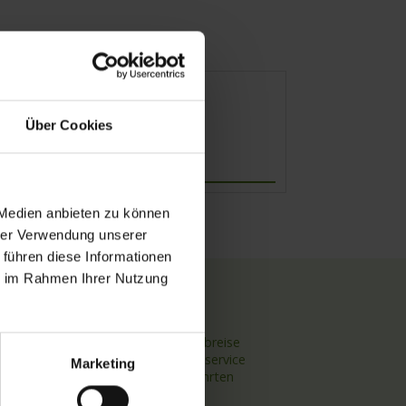
Über Cookies
Abfahrt
 Medien anbieten zu können
hrer Verwendung unserer
 führen diese Informationen
ie im Rahmen Ihrer Nutzung
TOP Themen
Hochseekreuzfahrten
Flussreisen mit An- und Abreise
Deutschsprachiger Gästeservice
Marketing
Last Minute Flusskreuzfahrten
Flussreisen mit Rad