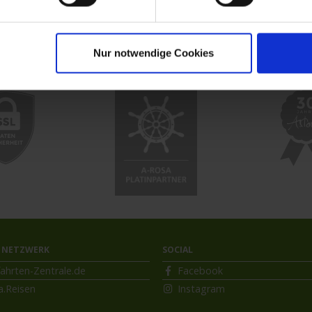
uzfahrt
MS VistaExplorer
Nur notwendige Cookies
 NETZWERK
SOCIAL
ahrten-Zentrale.de
Facebook
a.Reisen
Instagram