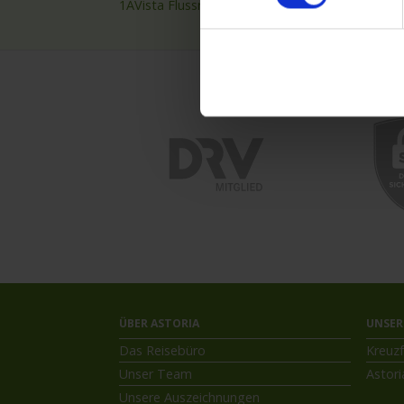
1AVista Flussreisen
Nilkre
ÜBER ASTORIA
UNSER
Das Reisebüro
Kreuzf
Unser Team
Astori
Unsere Auszeichnungen