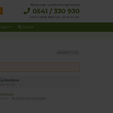
Beratungs- und Buchungs Hotline
0541 / 330 930
Mo-Fr 08:30-18:30 Uhr, Sa 10-14 Uhr
issen
Suche
ANGEBOTS-ID:
r MS Elbe Princesse II
ANSTALTER:
ROUTE -
KARTE VERGRÖSSERN