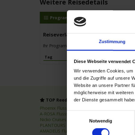
Weitere Reisedetails
Programm
MS Elbe Princesse II
Reiseverlauf
Zustimmung
Ihr Programm für die Kreuzfahrt vom 08.07.20
Tag
Hafen
Diese Webseite verwendet 
Wir verwenden Cookies, um I
und die Zugriffe auf unsere 
Website an unsere Partner fü
möglicherweise mit weiteren
TOP Reedereien
TOP
der Dienste gesammelt habe
Phoenix Flussreisen
Flussr
A-ROSA Flussschiff GmbH
Flussk
Einwilligungsauswahl
Nicko Cruises Flussreisen
Flussr
Notwendig
PLANTOURS Kreuzfahrten
Asien 
AMADEUS Flusskreuzfahrten
Fluss