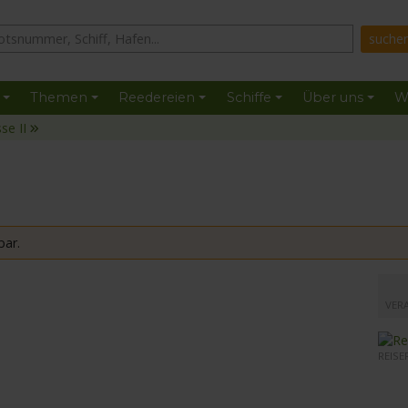
Themen
Reedereien
Schiffe
Über uns
W
se II
bar.
mit de
VER
REISE