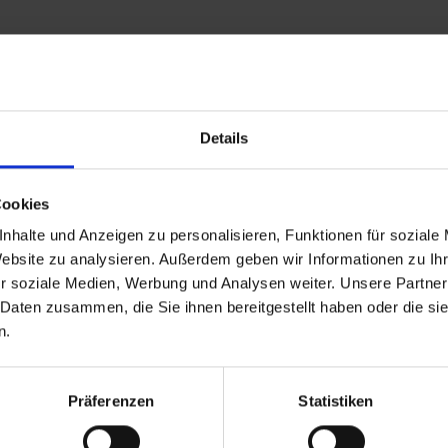
Leistungen
Reisedokumente
Details
26 bis zum 01.01.1970
Ankunft
Cookies
nhalte und Anzeigen zu personalisieren, Funktionen für soziale
Website zu analysieren. Außerdem geben wir Informationen zu I
r soziale Medien, Werbung und Analysen weiter. Unsere Partner
 Daten zusammen, die Sie ihnen bereitgestellt haben oder die s
 Reiseziele
TOP Flussschiffe
n.
eisen Deutschland
MS Alina
reuzfahrt Frankreich
MS Anesha
eise Osteuropa
A-ROSA Aqua
Präferenzen
Statistiken
Flusskreuzfahrten
nickoVISION
kreuzfahrten Amazonas
MS Elegant Lady