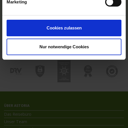
Marketing
TOP Themen
Hochseekreuzfahrten
Flussreisen mit An- und Abreise
Deutschsprachiger Gästeservice
Cookies zulassen
Last Minute Flusskreuzfahrten
Flussreisen mit Rad
Kreuzfahrthäfen
Nur notwendige Cookies
ÜBER ASTORIA
Das Reisebüro
Unser Team