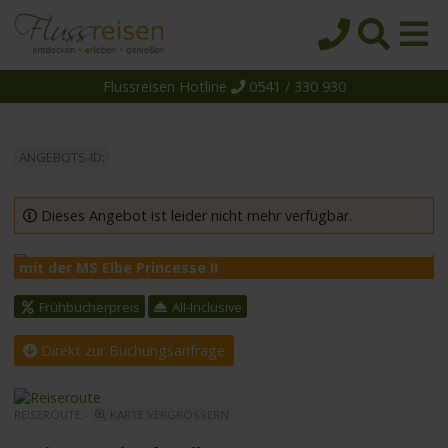
Flussreisen Hotline
0541 / 330 930
Startseite
Top-Angebote
ANGEBOTS-ID:
Reiseziele
Themen
Dieses Angebot ist leider nicht mehr verfügbar.
Reedereien
mit der MS Elbe Princesse II
m
Schiffe
Frühbucherpreis
All-Inclusive
Über uns
Direkt zur Buchungsanfrage
Wissen
Suche
REISEROUTE -
KARTE VERGRÖSSERN