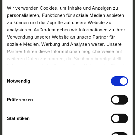
Phoenix Flussreisen
Wir verwenden Cookies, um Inhalte und Anzeigen zu
A-ROSA Flussschiff GmbH
personalisieren, Funktionen für soziale Medien anbieten
Nicko Cruises Flussreisen
zu können und die Zugriffe auf unsere Website zu
PLANTOURS Kreuzfahrten
AMADEUS Flusskreuzfahrten
analysieren. Außerdem geben wir Informationen zu Ihrer
1AVista Flussreisen
Verwendung unserer Website an unsere Partner für
soziale Medien, Werbung und Analysen weiter. Unsere
TOP Reiseziele
Partner führen diese Informationen möglicherweise mit
Flussreisen Deutschland
weiteren Daten zusammen, die Sie ihnen bereitgestellt
Flusskreuzfahrt Frankreich
Flussreise Osteuropa
haben oder die sie im Rahmen Ihrer Nutzung der Dienste
Asien Flusskreuzfahrten
gesammelt haben.
Einwilligungsauswahl
Flusskreuzfahrten Amazonas
Notwendig
Nilkreuzfahrt
TOP Flussschiffe
Präferenzen
MS Alina
MS Anesha
A-ROSA Aqua
nickoVISION
Statistiken
MS Elegant Lady
MS VistaExplorer