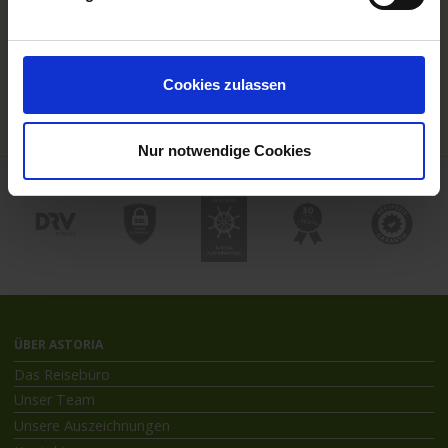
Hochseekreuzfahrten
Flussreisen mit An- und Abreise
Deutschsprachiger Gästeservice
Last Minute Flusskreuzfahrten
Cookies zulassen
Flussreisen mit Rad
Kreuzfahrthäfen
Nur notwendige Cookies
ÜBER ASTORIA
Das Reisebüro
Unser Team
Unsere Auszeichnungen