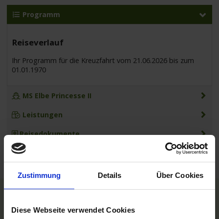
Programm
Reiseverlauf
Ihr Programm für die Kreuzfahrt vom 21.06.2026 bis zum
01.01.1970
MS Elbe Princesse II
Leistungen
Reisedokumente
Zustimmung
Details
Über Cookies
TOP Reedereien
Diese Webseite verwendet Cookies
Phoenix Flussreisen