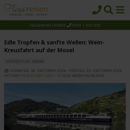
Flussreisen Hotline
0541 / 330 930
Startseite
Top-Angebote
Edle Tropfen & sanfte Wellen: Wein-
Reiseziele
Kreuzfahrt auf der Mosel
Themen
ANGEBOTS-ID: 188684
Reedereien
SONNTAG, 18. OKTOBER 2026 - FREITAG, 23. OKTOBER 2026
MIT DER
MS ELEGANT LADY
• 5 TAGE AB/BIS KOBLENZ
Schiffe
Über uns
Wissen
Suche