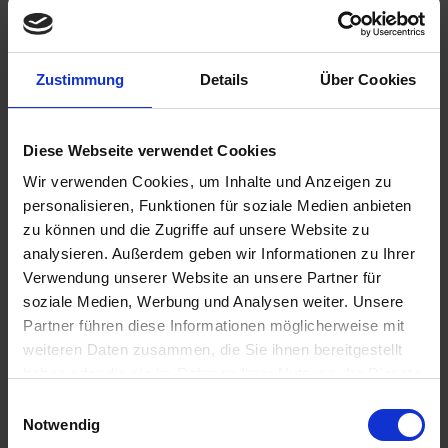
Bernkastel-Kues / Deutschland
Halbtagesausflug: Bernkasteler Doktorwein
17.30 Uhr
Zustimmung
Details
Über Cookies
22.10.2026 - Donnerstag
Bernkastel-Kues / Deutschland
- Fahrt durch die Moselschleife Kröv -
Diese Webseite verwendet Cookies
Wir verwenden Cookies, um Inhalte und Anzeigen zu
05.30 Uhr
personalisieren, Funktionen für soziale Medien anbieten
22.10.2026 - Donnerstag
zu können und die Zugriffe auf unsere Website zu
Traben-Trarbach / Deutschland
analysieren. Außerdem geben wir Informationen zu Ihrer
Halbtagesausflug: Weinarchitektonischer Spaziergang
Verwendung unserer Website an unsere Partner für
08.30 Uhr
soziale Medien, Werbung und Analysen weiter. Unsere
13.30 Uhr
22.10.2026 - Donnerstag
Partner führen diese Informationen möglicherweise mit
Zell / Deutschland
weiteren Daten zusammen, die Sie ihnen bereitgestellt
Halbtagesausflug: Zell - die Heimat der schwarzen Katz
haben oder die sie im Rahmen Ihrer Nutzung der Dienste
16.00 Uhr
gesammelt haben.
Einwilligungsauswahl
20.00 Uhr
Notwendig
23.10.2026 - Freitag