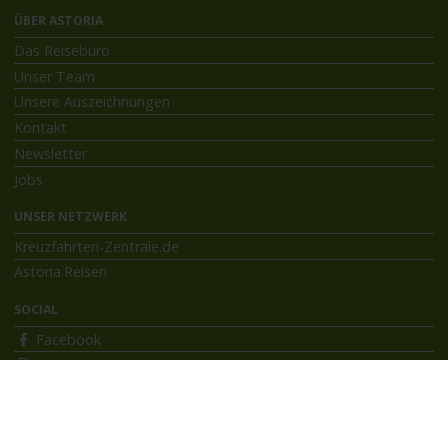
ÜBER ASTORIA
Das Reisebüro
Unser Team
Unsere Auszeichnungen
Kontakt
Newsletter
Jobs
UNSER NETZWERK
Kreuzfahrten-Zentrale.de
Astoria.Reisen
SOCIAL
Facebook
Instagram
INFORMATIONEN
Bildnachweise