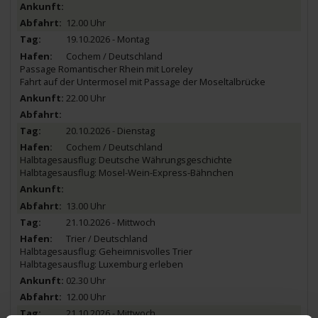
12.00 Uhr
19.10.2026 - Montag
Cochem / Deutschland
Passage Romantischer Rhein mit Loreley
Fahrt auf der Untermosel mit Passage der Moseltalbrücke
22.00 Uhr
20.10.2026 - Dienstag
Cochem / Deutschland
Halbtagesausflug: Deutsche Währungsgeschichte
Halbtagesausflug: Mosel-Wein-Express-Bähnchen
13.00 Uhr
21.10.2026 - Mittwoch
Trier / Deutschland
Halbtagesausflug: Geheimnisvolles Trier
Halbtagesausflug: Luxemburg erleben
02.30 Uhr
12.00 Uhr
21.10.2026 - Mittwoch