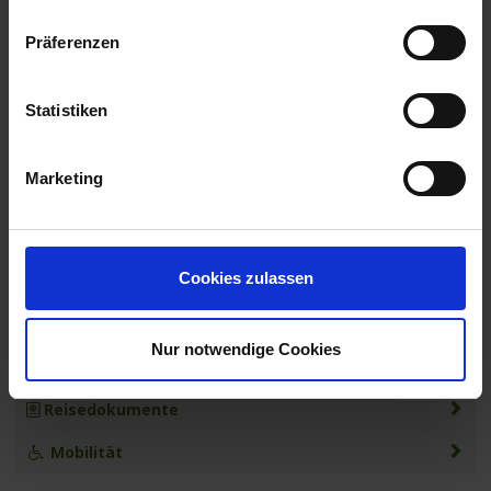
Koblenz / Deutschland
- Ausschiffung nach dem Frühstück -
Präferenzen
06.30 Uhr
Statistiken
Richtpreise für Ausflüge: Geführte Stadtrundgänge ca. € 20bis €
28/ Ausflüge mit Bus und ggf. Eintrittsgeldern ca. € 39bis € 119.
Alle Zeiten sind Richtzeiten. Programmänderungen, auch durch
Marketing
Hoch- und Niedrigwasser, oder Verzögerungen bei
Schleusendurchfahrten sind vorbehalten.
Mindestteilnehmerzahl: 100 Personen
Cookies zulassen
MS Elegant Lady
Leistungen
Nur notwendige Cookies
Extras buchen
Reisedokumente
Mobilität