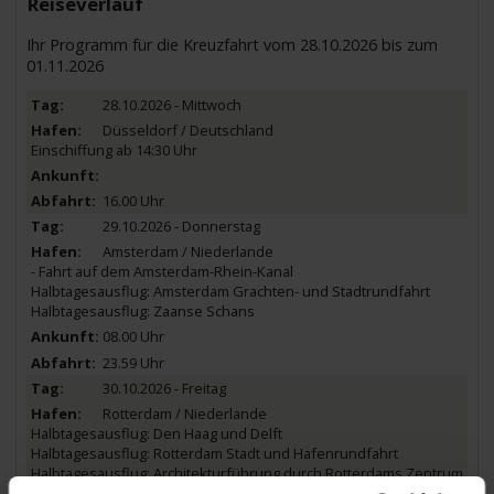
Reiseverlauf
Ihr Programm für die Kreuzfahrt vom 28.10.2026 bis zum
01.11.2026
28.10.2026 - Mittwoch
Düsseldorf / Deutschland
Einschiffung ab 14:30 Uhr
16.00 Uhr
29.10.2026 - Donnerstag
Amsterdam / Niederlande
- Fahrt auf dem Amsterdam-Rhein-Kanal
Halbtagesausflug: Amsterdam Grachten- und Stadtrundfahrt
Halbtagesausflug: Zaanse Schans
08.00 Uhr
23.59 Uhr
30.10.2026 - Freitag
Rotterdam / Niederlande
Halbtagesausflug: Den Haag und Delft
Halbtagesausflug: Rotterdam Stadt und Hafenrundfahrt
Halbtagesausflug: Architekturführung durch Rotterdams Zentrum
- Fahrt auf der Lek mit Passage der Windmühlen von Kinderdijk -