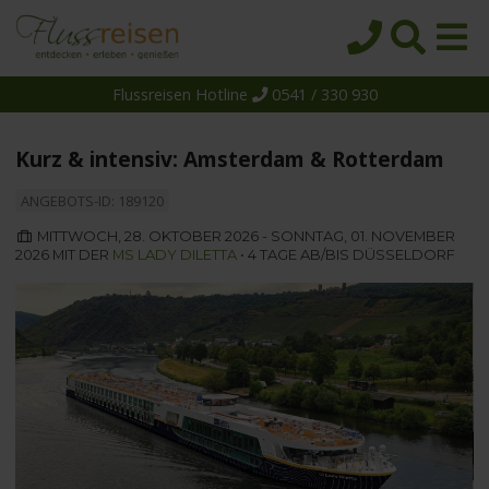
Flussreisen Hotline
0541 / 330 930
Startseite
Top-Angebote
Kurz & intensiv: Amsterdam & Rotterdam
Reiseziele
ANGEBOTS-ID: 189120
Themen
MITTWOCH, 28. OKTOBER 2026 - SONNTAG, 01. NOVEMBER
2026 MIT DER
MS LADY DILETTA
• 4 TAGE AB/BIS DÜSSELDORF
Reedereien
Schiffe
Über uns
Wissen
Suche