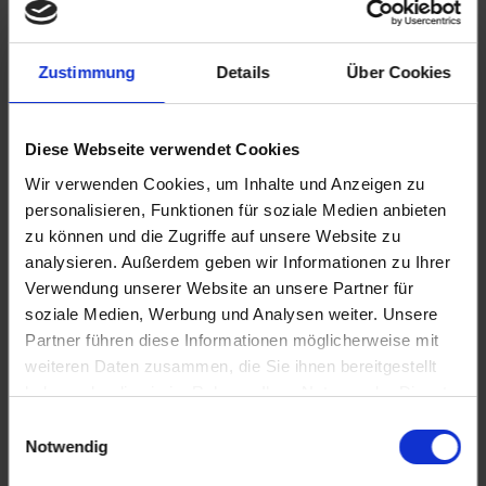
07.00 Uhr
22.00 Uhr
Zustimmung
Details
Über Cookies
31.10.2026 - Samstag
Nijmegen / Niederlande
Halbtagesausflug: Historisches Zentrum der Hansestadt
Nijmegen
Diese Webseite verwendet Cookies
Halbtagesausflug: Nijmegen Zonnetrein
- Fahrt auf der Waal und dem Nederrijn
Wir verwenden Cookies, um Inhalte und Anzeigen zu
08.00 Uhr
personalisieren, Funktionen für soziale Medien anbieten
19.00 Uhr
zu können und die Zugriffe auf unsere Website zu
01.11.2026 - Sonntag
analysieren. Außerdem geben wir Informationen zu Ihrer
Düsseldorf / Deutschland
Verwendung unserer Website an unsere Partner für
- Ausschiffung nach dem Frühstück -
soziale Medien, Werbung und Analysen weiter. Unsere
07.00 Uhr
Partner führen diese Informationen möglicherweise mit
weiteren Daten zusammen, die Sie ihnen bereitgestellt
haben oder die sie im Rahmen Ihrer Nutzung der Dienste
Richtpreise für Ausflüge: Geführte Stadtrundgänge ca. € 20bis €
28/ Ausflüge mit Bus und ggf. Eintrittsgeldern ca. € 39bis € 119.
gesammelt haben.
Einwilligungsauswahl
Alle Zeiten sind Richtzeiten. Programmänderungen, auch durch
Notwendig
Hoch- und Niedrigwasser, oder Verzögerungen bei
Schleusendurchfahrten sind vorbehalten.