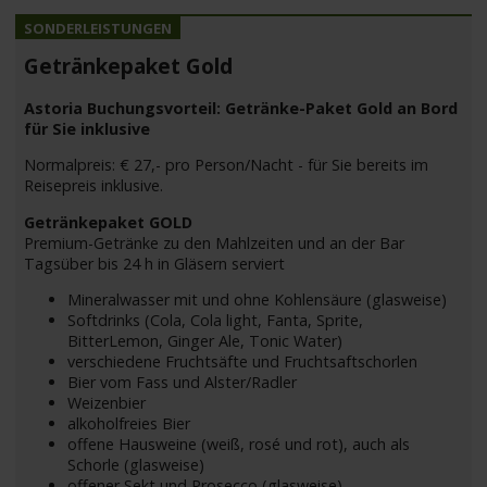
Getränkepaket Gold
Astoria Buchungsvorteil: Getränke-Paket Gold an Bord
für Sie inklusive
Normalpreis: € 27,- pro Person/Nacht - für Sie bereits im
Reisepreis inklusive.
Getränkepaket GOLD
Premium-Getränke zu den Mahlzeiten und an der Bar
Tagsüber bis 24 h in Gläsern serviert
Mineralwasser mit und ohne Kohlensäure (glasweise)
Softdrinks (Cola, Cola light, Fanta, Sprite,
BitterLemon, Ginger Ale, Tonic Water)
verschiedene Fruchtsäfte und Fruchtsaftschorlen
Bier vom Fass und Alster/Radler
Weizenbier
alkoholfreies Bier
offene Hausweine (weiß, rosé und rot), auch als
Schorle (glasweise)
offener Sekt und Prosecco (glasweise)