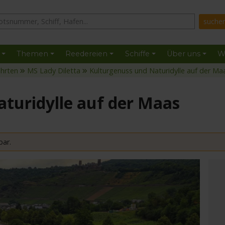
Themen
Reedereien
Schiffe
Über uns
W
ahrten
MS Lady Diletta
Kulturgenuss und Naturidylle auf der Ma
turidylle auf der Maas
bar.