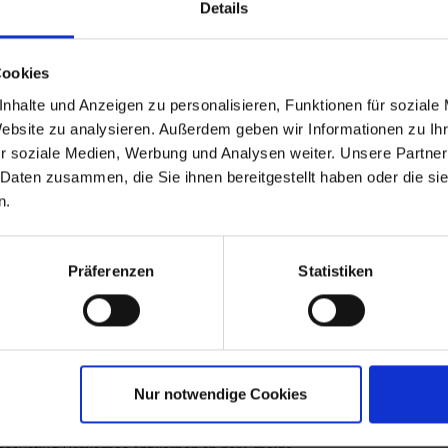
Details
s verfügbar. Informationen finden Sie unter "Extras buchen".
Cookies
nhalte und Anzeigen zu personalisieren, Funktionen für soziale
Website zu analysieren. Außerdem geben wir Informationen zu I
r soziale Medien, Werbung und Analysen weiter. Unsere Partner
 Daten zusammen, die Sie ihnen bereitgestellt haben oder die s
Leistungen
Reisedokumente
Mobilität
n.
Präferenzen
Statistiken
26 bis zum 08.07.2026
orf / Deutschland
iffung ab 15:00 Uhr -
 / Niederlande
Nur notwendige Cookies
esausflug: Arnheim Freilichtmuseum
en / Belgien