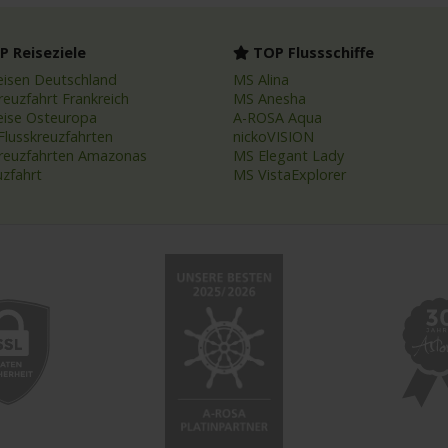
 Reiseziele
TOP Flussschiffe
eisen Deutschland
MS Alina
reuzfahrt Frankreich
MS Anesha
eise Osteuropa
A-ROSA Aqua
Flusskreuzfahrten
nickoVISION
kreuzfahrten Amazonas
MS Elegant Lady
uzfahrt
MS VistaExplorer