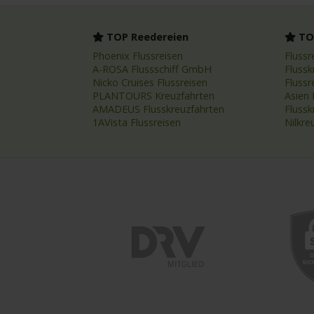
TOP Reedereien
TOP
Phoenix Flussreisen
Flussr
A-ROSA Flussschiff GmbH
Flussk
Nicko Cruises Flussreisen
Flussr
PLANTOURS Kreuzfahrten
Asien 
AMADEUS Flusskreuzfahrten
Fluss
1AVista Flussreisen
Nilkre