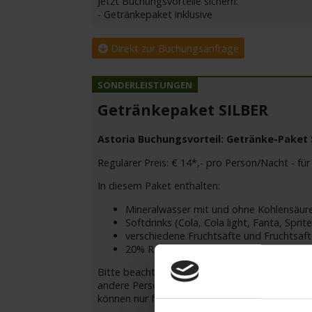
Jetzt Buchungsvorteile sichern:
- Getränkepaket inklusive
Direkt zur Buchungsanfrage
Getränkepaket SILBER
Astoria Buchungsvorteil: Getränke-Paket Si
Regulärer Preis: € 14*,- pro Person/Nacht - für 
In diesem Paket enthalten:
Mineralwasser mit und ohne Kohlensäure
Softdrinks (Cola, Cola light, Fanta, Spri
verschiedene Fruchtsäfte und Fruchtsaft
20% Rabatt auf alle Flaschenweine
Bitte beachten Sie: Pro Kabine kann nur das g
andere Personen übertragbar. Die Getränke we
können nur für die gesamte Dauer der Kreuzfah