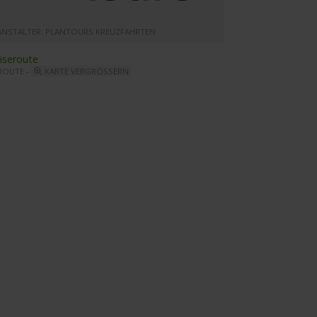
ANSTALTER: PLANTOURS KREUZFAHRTEN
ROUTE -
KARTE VERGRÖSSERN
y Diletta - Tiepola Restaurant