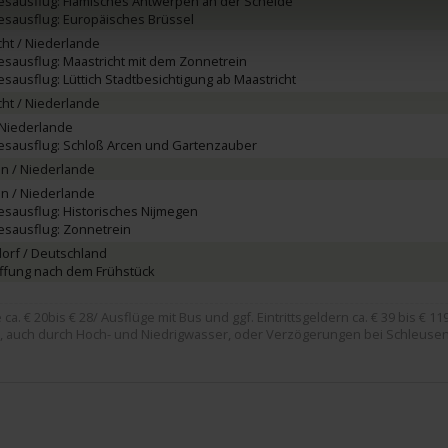
esausflug: Flämisches Antwerpen an der Schelde
esausflug: Europäisches Brüssel
cht / Niederlande
esausflug: Maastricht mit dem Zonnetrein
sausflug: Lüttich Stadtbesichtigung ab Maastricht
cht / Niederlande
 Niederlande
esausflug: Schloß Arcen und Gartenzauber
n / Niederlande
n / Niederlande
esausflug: Historisches Nijmegen
esausflug: Zonnetrein
orf / Deutschland
ffung nach dem Frühstück
. € 20bis € 28/ Ausflüge mit Bus und ggf. Eintrittsgeldern ca. € 39 bis € 119
, auch durch Hoch- und Niedrigwasser, oder Verzögerungen bei Schleusen