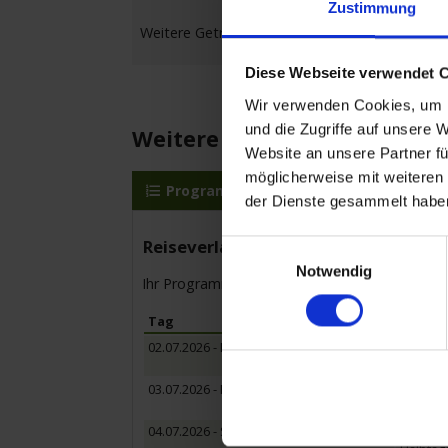
Zustimmung
Weitere Getränkepakete gegen geringen Aufprei
Diese Webseite verwendet 
Wir verwenden Cookies, um I
und die Zugriffe auf unsere 
Weitere Reisedetails
Website an unsere Partner fü
möglicherweise mit weiteren
Programm
MS Lady Diletta
der Dienste gesammelt habe
Reiseverlauf
Einwilligungsauswahl
Notwendig
Ihr Programm für die Kreuzfahrt vom 02.07.20
Tag
Hafen
02.07.2026 - Donnerstag
Düsseld
- Einsch
03.07.2026 - Freitag
Arnheim
Halbtag
04.07.2026 - Samstag
Antwerp