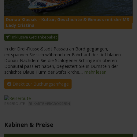
Donau Klassik - Kultur, Geschichte & Genuss mit der MS
M
Lady Cristina
Inklusive Getränkepaket
In der Drei-Flüsse-Stadt Passau an Bord gegangen,
entspannen Sie sich während der Fahrt auf der tief blauen
Donau. Nachdem Sie die Schlögener Schlinge im oberen
Donautal passiert haben, begeistert Sie in Dürnstein der
schlichte Blaue Turm der Stifts kirche,
...
mehr lesen
Direkt zur Buchungsanfrage
REISEROUTE -
KARTE VERGRÖSSERN
Kabinen & Preise