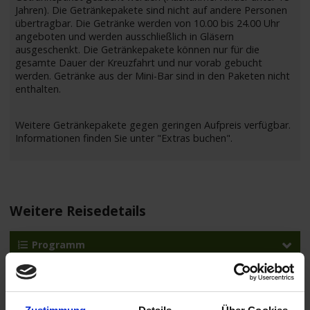
Jahren). Die Getränkepakete sind nicht auf andere Personen
übertragbar. Die Getränke werden von 10.00 bis 24.00 Uhr
angeboten und werden ausschließlich in Gläsern
ausgeschenkt. Die Getränkepakete können nur für die
gesamte Dauer der Kreuzfahrt und nur vorab gebucht
werden. Getränke aus der Mini-Bar sind in den Paketen nicht
enthalten.
Weitere Getränkepakete gegen geringen Aufpreis verfügbar.
Informationen finden Sie unter "Extras buchen".
Weitere Reisedetails
Programm
Reiseverlauf
Ihr Programm für die Kreuzfahrt vom 10.09.2026 bis zum