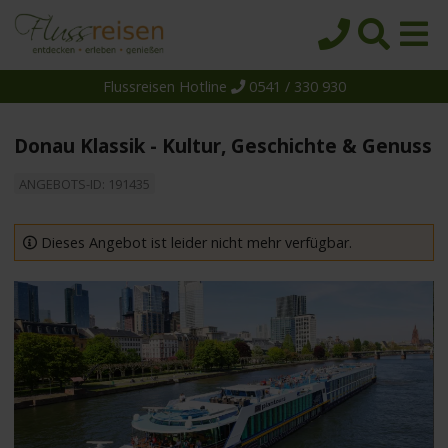
Flussreisen Hotline
0541 / 330 930
Startseite
Top-Angebote
Donau Klassik - Kultur, Geschichte & Genuss
Reiseziele
ANGEBOTS-ID: 191435
Themen
Reedereien
Dieses Angebot ist leider nicht mehr verfügbar.
Schiffe
Über uns
Wissen
Suche