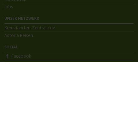
Jobs
UNSER NETZWERK
Kreuzfahrten-Zentrale.de
Astoria.Reisen
SOCIAL
Facebook
Instagram
INFORMATIONEN
Bildnachweise
Impressum
AGB
Datenschutzerklärung
Reiseversicherung