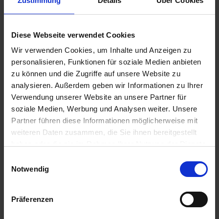
Zustimmung
Details
Über Cookies
17.09.2026
10.09.2026 - Donnerstag
Diese Webseite verwendet Cookies
Passau / Deutschland
Einschiffung ab 15:00 Uhr
Wir verwenden Cookies, um Inhalte und Anzeigen zu
Passage Schlögener Schlinge
personalisieren, Funktionen für soziale Medien anbieten
zu können und die Zugriffe auf unsere Website zu
18.00 Uhr
analysieren. Außerdem geben wir Informationen zu Ihrer
11.09.2026 - Freitag
Verwendung unserer Website an unsere Partner für
Dürnstein / Österreich
soziale Medien, Werbung und Analysen weiter. Unsere
Halbtagesausflug: Barockes Dürnstein
08.30 Uhr
Partner führen diese Informationen möglicherweise mit
14.30 Uhr
weiteren Daten zusammen, die Sie ihnen bereitgestellt
11.09.2026 - Freitag
haben oder die sie im Rahmen Ihrer Nutzung der Dienste
Wien / Österreich
gesammelt haben.
Einwilligungsauswahl
Halbtagesausflug: Wiener Serenade & zukünftiges Grinzing
Notwendig
20.30 Uhr
12.09.2026 - Samstag
Präferenzen
Wien / Österreich
Halbtagesausflug: Romantisches Wien