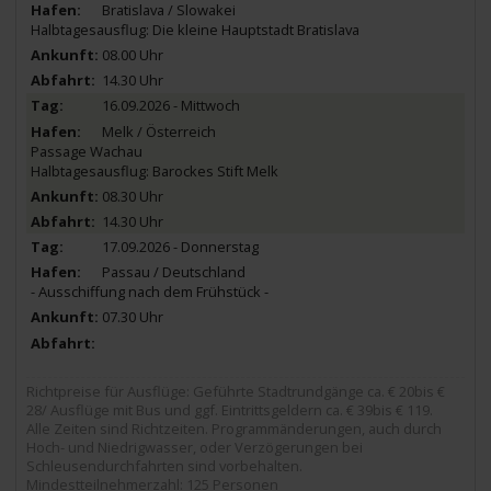
Bratislava / Slowakei
Halbtagesausflug: Die kleine Hauptstadt Bratislava
08.00 Uhr
14.30 Uhr
16.09.2026 - Mittwoch
Melk / Österreich
Passage Wachau
Halbtagesausflug: Barockes Stift Melk
08.30 Uhr
14.30 Uhr
17.09.2026 - Donnerstag
Passau / Deutschland
- Ausschiffung nach dem Frühstück -
07.30 Uhr
Richtpreise für Ausflüge: Geführte Stadtrundgänge ca. € 20bis €
28/ Ausflüge mit Bus und ggf. Eintrittsgeldern ca. € 39bis € 119.
Alle Zeiten sind Richtzeiten. Programmänderungen, auch durch
Hoch- und Niedrigwasser, oder Verzögerungen bei
Schleusendurchfahrten sind vorbehalten.
Mindestteilnehmerzahl: 125 Personen