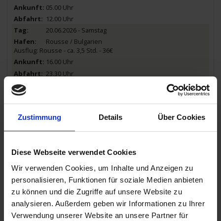
05.00 Uhr
12.00 Uhr
20.06.2026 - Samstag
Rousse / Bulgarien
Ausflug: Rousse - ca. 3,5 Std. - 36€
16.00 Uhr
23.30 Uhr
21.06.2026 - Sonntag
Nikopol / Bulgarien
Ausflug: Sofia - ca. 11,5 Std. - 59€
Ausflug: Pleven - ca. 6-7 Std. - 65€
Zustimmung
Details
Über Cookies
07.00 Uhr
08.30 Uhr
21.06.2026 - Sonntag
Diese Webseite verwendet Cookies
Orjachowo / Bulgarien
Wir verwenden Cookies, um Inhalte und Anzeigen zu
Wiedereinschiffung Pleven
personalisieren, Funktionen für soziale Medien anbieten
14.30 Uhr
15.00 Uhr
zu können und die Zugriffe auf unsere Website zu
21.06.2026 - Sonntag
analysieren. Außerdem geben wir Informationen zu Ihrer
Lom / Bulgarien
Verwendung unserer Website an unsere Partner für