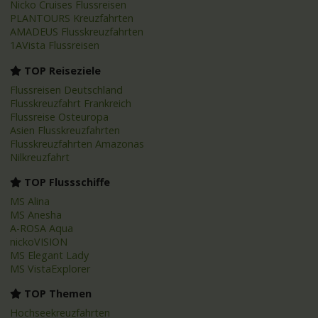
Nicko Cruises Flussreisen
PLANTOURS Kreuzfahrten
AMADEUS Flusskreuzfahrten
1AVista Flussreisen
TOP Reiseziele
Flussreisen Deutschland
Flusskreuzfahrt Frankreich
Flussreise Osteuropa
Asien Flusskreuzfahrten
Flusskreuzfahrten Amazonas
Nilkreuzfahrt
TOP Flussschiffe
MS Alina
MS Anesha
A-ROSA Aqua
nickoVISION
MS Elegant Lady
MS VistaExplorer
TOP Themen
Hochseekreuzfahrten