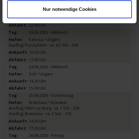
Vukovar / Kroatien
Nur notwendige Cookies
technischer Stopp
20.30 Uhr
22.00 Uhr
24.06.2026 - Mittwoch
Kalocsa / Ungarn
Ausflug: Pusztafahrt - ca. 4,5 Std. - 59€
10.30 Uhr
11.00 Uhr
24.06.2026 - Mittwoch
Solt / Ungarn
14.30 Uhr
15.00 Uhr
25.06.2026 - Donnerstag
Bratislava / Slowakei
Ausflug: Fahrt zur Burg - ca. 1 Std. - 25€
Ausflug: Bratislava - ca. 3 Std. - 31€
14.30 Uhr
17.30 Uhr
26.06.2026 - Freitag