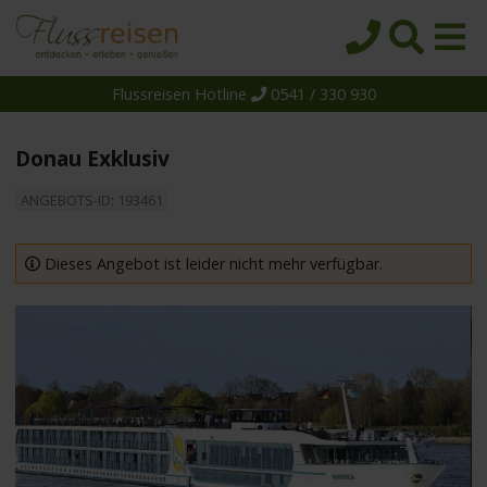
Flussreisen Hotline
0541 / 330 930
Startseite
Top-Angebote
Donau Exklusiv
Reiseziele
ANGEBOTS-ID: 193461
Themen
Reedereien
Dieses Angebot ist leider nicht mehr verfügbar.
Schiffe
Über uns
Wissen
Suche