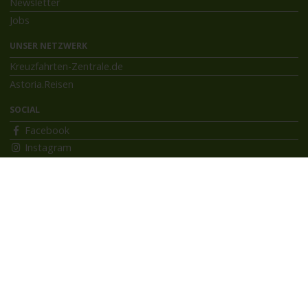
Newsletter
Jobs
UNSER NETZWERK
Kreuzfahrten-Zentrale.de
Astoria.Reisen
SOCIAL
Facebook
Instagram
INFORMATIONEN
Bildnachweise
Impressum
AGB
Datenschutzerklärung
Reiseversicherung