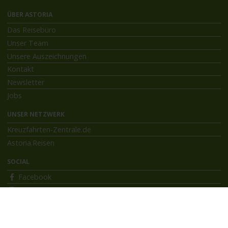
ÜBER ASTORIA
Das Reisebüro
Unser Team
Unsere Auszeichnungen
Kontakt
Newsletter
Jobs
UNSER NETZWERK
Kreuzfahrten-Zentrale.de
Astoria.Reisen
SOCIAL
Facebook
Instagram
INFORMATIONEN
Bildnachweise