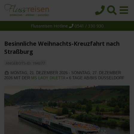
Flussreisen Hotline
0541 / 330 930
Startseite
Top-Angebote
Besinnliche Weihnachts-Kreuzfahrt nach
Reiseziele
Straßburg
Themen
ANGEBOTS-ID: 194377
Reedereien
MONTAG, 21. DEZEMBER 2026 - SONNTAG, 27. DEZEMBER
2026 MIT DER
MS LADY DILETTA
• 6 TAGE AB/BIS DÜSSELDORF
Schiffe
Über uns
Wissen
Suche