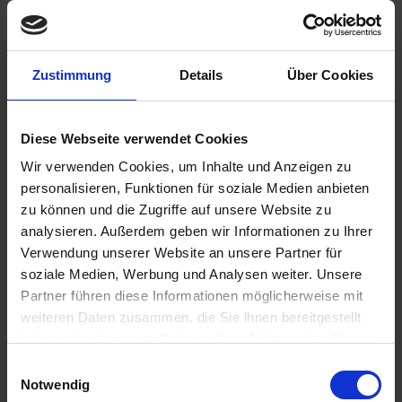
26.12.2026
Rüdesheim / Deutschland
2. Weihnachtstag - Festliches Abendessen
Zustimmung
Details
Über Cookies
Passage Romantischer Rhein mit Loreley
04.30 Uhr
26.12.2026
Diese Webseite verwendet Cookies
Koblenz / Deutschland
Wir verwenden Cookies, um Inhalte und Anzeigen zu
Halbtagesausflug: Christmas Garden
personalisieren, Funktionen für soziale Medien anbieten
Halbtagesausflug: Stadtrundgang Koblenz
zu können und die Zugriffe auf unsere Website zu
09.00 Uhr
analysieren. Außerdem geben wir Informationen zu Ihrer
Verwendung unserer Website an unsere Partner für
27.12.2026
soziale Medien, Werbung und Analysen weiter. Unsere
Koblenz / Deutschland
Partner führen diese Informationen möglicherweise mit
01.30 Uhr
weiteren Daten zusammen, die Sie ihnen bereitgestellt
27.12.2026
haben oder die sie im Rahmen Ihrer Nutzung der Dienste
Düsseldorf / Deutschland
gesammelt haben.
Einwilligungsauswahl
- Ausschiffung nach dem Frühstück -
Notwendig
07.00 Uhr