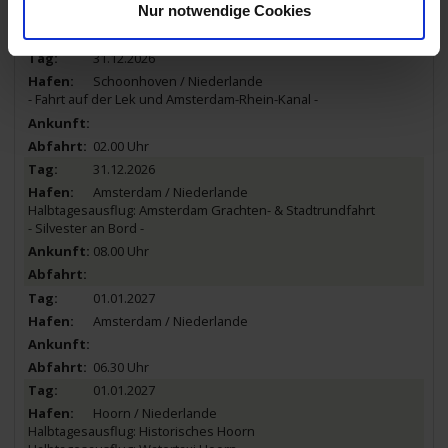
Nur notwendige Cookies
16.00 Uhr
31.12.2026
Schoonhoven / Niederlande
- Fahrt auf der Lek und Amsterdam-Rhein-Kanal -
02.00 Uhr
31.12.2026
Amsterdam / Niederlande
Halbtagesausflug: Amsterdam Grachten- & Stadtrundfahrt
- Silvester an Bord -
08.00 Uhr
01.01.2027
Amsterdam / Niederlande
06.30 Uhr
01.01.2027
Hoorn / Niederlande
Halbtagesausflug: Historisches Hoorn