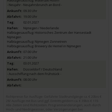
Halbtagesausflug: Watertaxi Hoorn
- Neujahr - Neujahrsbrunch an Bord -
09.30 Uhr
19.00 Uhr
02.01.2027
Nijmegen / Niederlande
Halbtagesausflug: Historisches Zentrum der Hansestadt
Nijmegen
Halbtagesausflug: Nijmegen Zonnetrein
Halbtagesausflug: Brewery de Hemel in Nijmegen
07.00 Uhr
21.00 Uhr
03.01.2027
Düsseldorf / Deutschland
- Ausschiffung nach dem Frühstück -
08.00 Uhr
Richtpreise für Ausflüge: Geführte Stadtrundgänge ca. € 20bis €
28/ Ausflüge mit Bus und ggf. Eintrittsgeldern ca. € 39bis € 119.
Alle Zeiten sind Richtzeiten. Programmänderungen, auch durch
Hoch- und Niedrigwasser, oder Verzögerungen bei