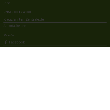
Jobs
UNSER NETZWERK
Kreuzfahrten-Zentrale.de
Astoria.Reisen
SOCIAL
Facebook
Instagram
INFORMATIONEN
Bildnachweise
Impressum
AGB
Datenschutzerklärung
Reiseversicherung
Flussreisen.de
© 2026