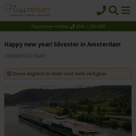
Flussreisen Hotline
0541 / 330 930
Startseite
Top-Angebote
Happy new year! Silvester in Amsterdam
Reiseziele
ANGEBOTS-ID: 194487
Themen
Reedereien
Dieses Angebot ist leider nicht mehr verfügbar.
Schiffe
Über uns
Wissen
Suche