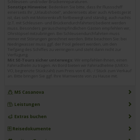
Schleusen- und/oder Brückenreparaturen.
Sonstige Hinweise:
Bedenken Sie bitte, dass Ihr Flussschiff
einerseits Ihr „Urlaubshotel“, andererseits aber auch Arbeitsgerät
ist, das sich mit Motorenkraft fortbewegt und ständig, auch nachts
(z.T. mit Schleusen- und Brückendurchfahrten) bedient werden
muss. Besonders geräuschempfindlichen Gästen empfehlen wir,
Ohrstöpsel mitzubringen. Bei Schleusendurchfahrten muss
immer mit Störungen gerechnet werden. Bitte beachten Sie: bei
Niedrigwasser muss ggf. der Pool geleert werden, um den
Tiefgang des Schiffes zu verringern und steht dann nicht zur
Verfügung.
Mit SE-Tours sicher unterwegs:
Wir empfehlen Ihnen, einen
Fahrradhelm zu tragen. An Bord bieten wir Fahrradhelme (UVEX I-
VO, begrenzte Stückzahl) zum Preis von € 45,- / Stück zum Verkauf
an. Bitte bringen Sie ggf. Ihre Warnweste von zu Hause mit.
MS Casanova
Leistungen
Extras buchen
Reisedokumente