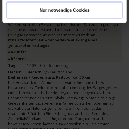
Diese Etappe führt Sie durch eine der reizvollsten Landschaften
Bayerns – das Altmühltal. Von Hilpoltstein starten Sie auf dem gut
Nur notwendige Cookies
ausgeschilderten Altmühltal-Radweg und folgen dem sanft
geschwungenen Main-Donau-Kanal. Vorbei an saftig grünen
Wiesen, schroffen Felsen und historischen Schleusen genießen
Sie eine entspannte Fahrt durch Natur und Geschichte. In
Beilngries erwartet Sie eine charmante Altstadt mit
mittelalterlichem Flair – der perfekte Ausklang eines
genussvollen Radltages.
17.09.2026 - Donnerstag
Riedenburg / Deutschland
Beilngries – Riedenburg, Radtour ca. 30 km
Das Herzstück des Altmühltals erwartet Sie – ein echtes
Naturparadies! Zahlreiche Infotafeln entlang des Weges geben
Einblick in die Geschichte der Region und die geologischen
Besonderheiten des Altmühltals. Unterwegs bieten sich einige
Gelegenheiten, sich bei einem Kaffee zu stärken oder einfach
die Ruhe der Natur zu genießen. Ziel Ihrer Tour ist das
charmante Städtchen Riedenburg, das auch als „Perle des
Altmühltals“ bekannt ist. Umgeben von Burgruinen und
bewaldeten Höhen, lädt es zum Verweilen ein – ein echter
Geheimtipp für Natur- und Kulturfreunde.