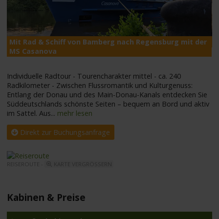
Mit Rad & Schiff von Bamberg nach Regensburg mit der
M
MS Casanova
Individuelle Radtour - Tourencharakter mittel - ca. 240
Radkilometer - Zwischen Flussromantik und Kulturgenuss:
Entlang der Donau und des Main-Donau-Kanals entdecken Sie
Süddeutschlands schönste Seiten – bequem an Bord und aktiv
im Sattel. Aus
...
mehr lesen
Direkt zur Buchungsanfrage
REISEROUTE -
KARTE VERGRÖSSERN
Kabinen & Preise