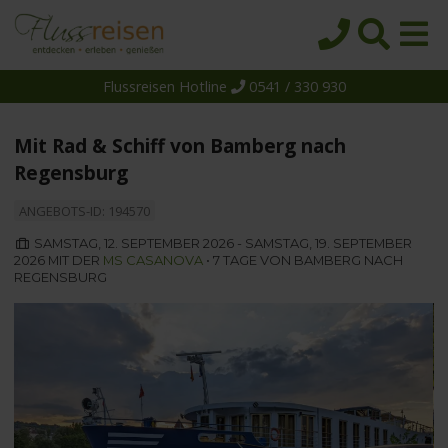
Flussreisen Hotline
0541 / 330 930
Startseite
Top-Angebote
Mit Rad & Schiff von Bamberg nach
Reiseziele
Regensburg
Themen
ANGEBOTS-ID: 194570
Reedereien
SAMSTAG, 12. SEPTEMBER 2026 - SAMSTAG, 19. SEPTEMBER
2026 MIT DER
MS CASANOVA
• 7 TAGE VON BAMBERG NACH
Schiffe
REGENSBURG
Über uns
Wissen
Suche