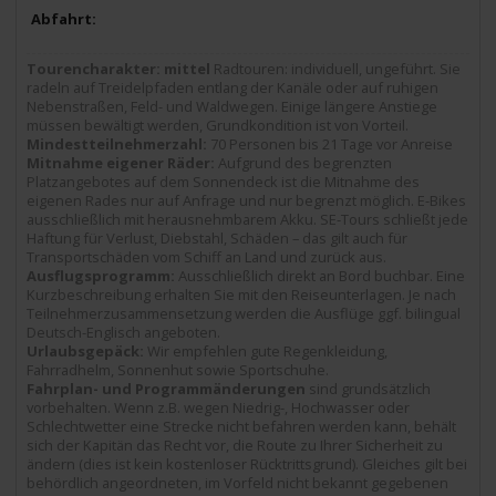
Tourencharakter: mittel
Radtouren: individuell, ungeführt. Sie
radeln auf Treidelpfaden entlang der Kanäle oder auf ruhigen
Nebenstraßen, Feld- und Waldwegen. Einige längere Anstiege
müssen bewältigt werden, Grundkondition ist von Vorteil.
Mindestteilnehmerzahl:
70 Personen bis 21 Tage vor Anreise
Mitnahme eigener Räder:
Aufgrund des begrenzten
Platzangebotes auf dem Sonnendeck ist die Mitnahme des
eigenen Rades nur auf Anfrage und nur begrenzt möglich. E-Bikes
ausschließlich mit herausnehmbarem Akku. SE-Tours schließt jede
Haftung für Verlust, Diebstahl, Schäden – das gilt auch für
Transportschäden vom Schiff an Land und zurück aus.
Ausflugsprogramm:
Ausschließlich direkt an Bord buchbar. Eine
Kurzbeschreibung erhalten Sie mit den Reiseunterlagen. Je nach
Teilnehmerzusammensetzung werden die Ausflüge ggf. bilingual
Deutsch-Englisch angeboten.
Urlaubsgepäck:
Wir empfehlen gute Regenkleidung,
Fahrradhelm, Sonnenhut sowie Sportschuhe.
Fahrplan- und Programmänderungen
sind grundsätzlich
vorbehalten. Wenn z.B. wegen Niedrig-, Hochwasser oder
Schlechtwetter eine Strecke nicht befahren werden kann, behält
sich der Kapitän das Recht vor, die Route zu Ihrer Sicherheit zu
ändern (dies ist kein kostenloser Rücktrittsgrund). Gleiches gilt bei
behördlich angeordneten, im Vorfeld nicht bekannt gegebenen