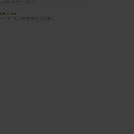
ANSTALTER: SE-TOURS
ROUTE -
KARTE VERGRÖSSERN
sanova - Aussenansicht