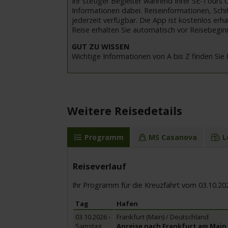
Ihr stetiger Begleiter während Ihrer SE-Tours 
Informationen dabei. Reiseinformationen, Schi
jederzeit verfügbar. Die App ist kostenlos er
Reise erhalten Sie automatisch vor Reisebeginn
GUT ZU WISSEN
Wichtige Informationen von A bis Z finden Sie
Weitere Reisedetails
Programm
MS Casanova
L
Reiseverlauf
Ihr Programm für die Kreuzfahrt vom 03.10.20
Tag
Hafen
03.10.2026 -
Frankfurt (Main) / Deutschland
Samstag
Anreise nach Frankfurt am Main,