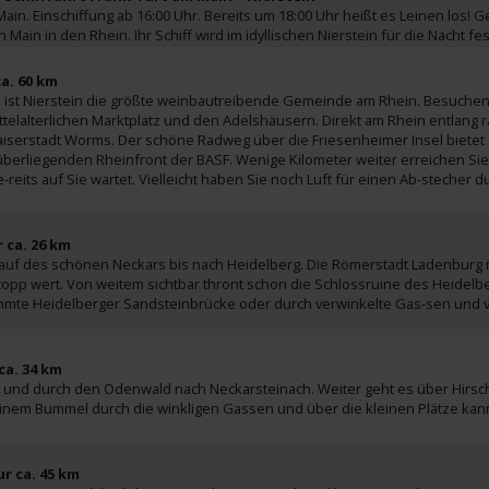
Main. Einschiffung ab 16:00 Uhr. Bereits um 18:00 Uhr heißt es Leinen los! 
ain in den Rhein. Ihr Schiff wird im idyllischen Nierstein für die Nacht f
a. 60 km
he ist Nierstein die größte weinbautreibende Gemeinde am Rhein. Besuche
telalterlichen Marktplatz und den Adelshäusern. Direkt am Rhein entlang r
iserstadt Worms. Der schöne Radweg über die Friesenheimer Insel bietet 
überliegenden Rheinfront der BASF. Wenige Kilometer weiter erreichen S
-reits auf Sie wartet. Vielleicht haben Sie noch Luft für einen Ab-stecher d
 ca. 26 km
auf des schönen Neckars bis nach Heidelberg. Die Römerstadt Ladenburg m
stopp wert. Von weitem sichtbar thront schon die Schlossruine des Heidelb
rühmte Heidelberger Sandsteinbrücke oder durch verwinkelte Gas-sen und v
ca. 34 km
 und durch den Odenwald nach Neckarsteinach. Weiter geht es über Hirsch
 einem Bummel durch die winkligen Gassen und über die kleinen Plätze ka
r ca. 45 km