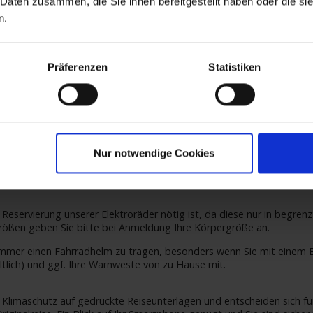
 Daten zusammen, die Sie ihnen bereitgestellt haben oder die s
n.
rer Pannen gehört zur Grundausstattung. Unsere Bordreiseleitung b
Präferenzen
Statistiken
ikes ausschließlich mit herausnehmbarem Akku. SE-Tours schließt jed
ortschäden vom Schiff aufs Festland und zurück – aus. Fahrradrepa
s Reiseleiter ist für die eigenen Räder nicht inbegriffen. Wir empfe
ten Sie: Die Hausratversicherung übernimmt nur in bestimmten Fällen
Nur notwendige Cookies
lossen haben, klären Sie bitte vorab, ob diese auch im Ausland gült
gangsort sind Sie selbst verantwortlich.
e Reservierung unserer Elektroräder nötig ist, da diese nur in begren
ößen geben Sie bitte bei Anmeldung Ihre Körpergröße an.
mer einen Fahrradhelm zu tragen, besonders wenn Sie mit einem El
ltlich) und ggf. Ihre Warnweste von zu Hause mit.
 Klimaschutz auf gedruckte Reiseunterlagen und entscheiden sich fü