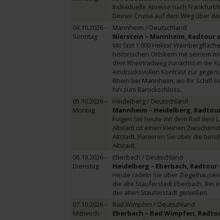
Individuelle Anreise nach Frankfurt/
Dinner Cruise auf dem Weg über den M
04.10.2026 -
Mannheim / Deutschland
Sonntag
Nierstein – Mannheim, Radtour c
Mit fast 1.000 Hektar Weinbergfläc
historischen Ortskern mit seinem mit
dem Rheinradweg zunächst in die Ka
eindrucksvollen Kontrast zur gegen
Rhein bei Mannheim, wo Ihr Schiff be
hin zum Barockschloss.
05.10.2026 -
Heidelberg / Deutschland
Montag
Mannheim – Heidelberg, Radtour
Folgen Sie heute mit dem Rad dem L
Altstadt ist einen kleinen Zwischen
Altstadt. Flanieren Sie über die be
Altstadt.
06.10.2026 -
Eberbach / Deutschland
Dienstag
Heidelberg – Eberbach, Radtour 
Heute radeln Sie über Ziegelhausen
die alte Stauferstadt Eberbach. Bei
der alten Stauferstadt genießen.
07.10.2026 -
Bad Wimpfen / Deutschland
Mittwoch
Eberbach – Bad Wimpfen, Radtou