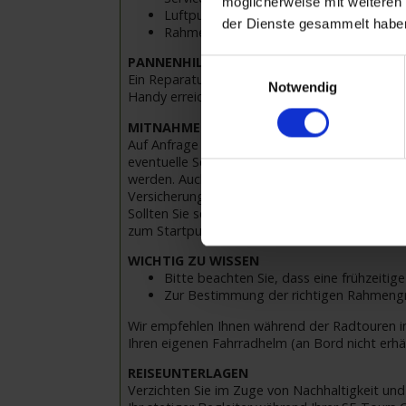
möglicherweise mit weiteren
Luftpumpe
der Dienste gesammelt habe
Rahmenschloss
PANNENHILFE FÜR DIE LEIHRÄDER
Einwilligungsauswahl
Ein Reparaturset zur eigenen Behebung kleine
Notwendig
Handy erreichbar und hilft Ihnen weiter
MITNAHME EIGENES RAD
Auf Anfrage in begrenzter Anzahl möglich. E-B
eventuelle Schäden – das gilt auch für Transp
werden. Auch die Pannenhilfe durch die SE-Tour
Versicherung für Ihr eigenes Rad. Bitte beach
Sollten Sie schon eine Radversicherung abgesch
zum Startpunkt Ihrer Reise und zurück zum Aus
WICHTIG ZU WISSEN
Bitte beachten Sie, dass eine frühzeitig
Zur Bestimmung der richtigen Rahmengr
Wir empfehlen Ihnen während der Radtouren im
Ihren eigenen Fahrradhelm (an Bord nicht erhä
REISEUNTERLAGEN
Verzichten Sie im Zuge von Nachhaltigkeit und