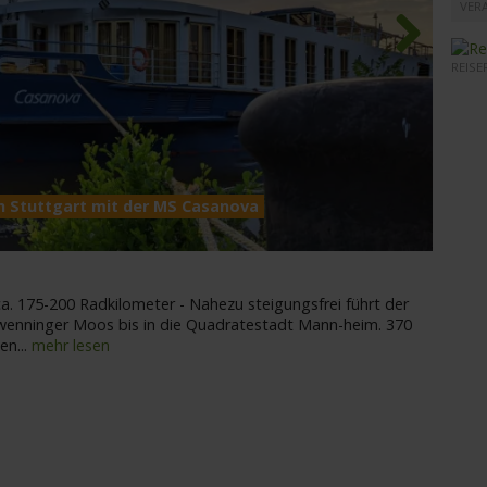
VER
REISE
Next
ch Stuttgart mit der MS Casanova
MS Ca
 ca. 175-200 Radkilometer - Nahezu steigungsfrei führt der
enninger Moos bis in die Quadratestadt Mann-heim. 370
den
...
mehr lesen