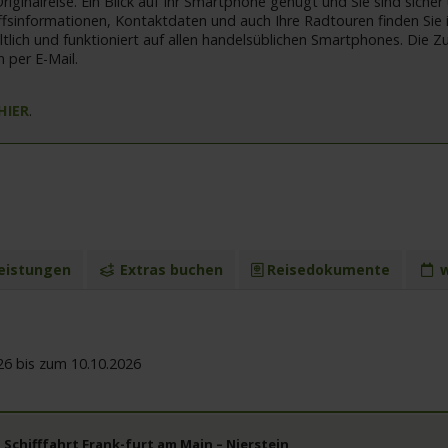
Originalreise. Ein Blick auf Ihr Smartphone genügt und Sie sind siche
ffsinformationen, Kontaktdaten und auch Ihre Radtouren finden Sie i
hältlich und funktioniert auf allen handelsüblichen Smartphones. D
 per E-Mail.
HIER
.
eistungen
Extras buchen
Reisedokumente
w
26 bis zum 10.10.2026
 Schifffahrt Frank-furt am Main – Nierstein