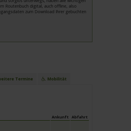
r und sorglos unterwegs, haben alle wichtigen
m Routenbuch digital, auch offline, also
ie Zugangsdaten zum Download Ihrer gebuchten
eitere Termine
Mobilität
Ankunft
Abfahrt