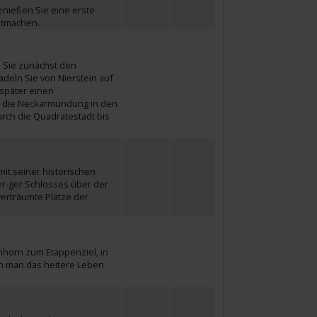
Genießen Sie eine erste
estmachen.
n Sie zunächst den
adeln Sie von Nierstein auf
später einen
ie die Neckarmündung in den
urch die Quadratestadt bis
it seiner historischen
er-ger Schlosses über der
erträumte Plätze der
horn zum Etappenziel, in
nn man das heitere Leben