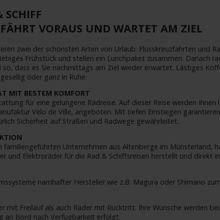
 SCHIFF
FÄHRT VORAUS UND WARTET AM ZIEL
eren zwei der schönsten Arten von Urlaub: Flusskreuzfahrten und Ra
iebiges Frühstück und stellen ein Lunchpaket zusammen. Danach rad
il so, dass es Sie nachmittags am Ziel wieder erwartet. Lästiges Kof
gesellig oder ganz in Ruhe.
TÄT MIT BESTEM KOMFORT
attung für eine gelungene Radreise. Auf dieser Reise werden Ihnen le
ufaktur Velo de Ville, angeboten. Mit tiefen Einstiegen garantieren
rlich Sicherheit auf Straßen und Radwege gewährleitet.
KTION
m familiengeführten Unternehmen aus Altenberge im Münsterland, ha
r und Elektroräder für die Rad & Schiffsreisen herstellt und direkt i
emssysteme namhafter Hersteller wie z.B. Magura oder Shimano zum
er mit Freilauf als auch Räder mit Rücktritt. Ihre Wünsche werden
g an Bord nach Verfügbarkeit erfolgt.