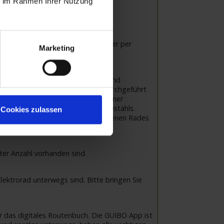
ie im Rahmen Ihrer Nutzung
zw. der Kapitän ist ansonsten immer per
Marketing
e Haftung für Verlust, Diebstahl und
raturen müssen von Ihnen selbst durchgeführt
hlen Ihnen deshalb den Abschluss einer
 die Regulierung eines Fahrraddiebstahls.
Cookies zulassen
ig ist. Für den Transport Ihres eigenen Rades
zter Anzahl vorhanden sind.
ektrorad unterwegs sind. Bitte bringen Sie
r das digitales Routenbuch. Die GUIBO App ist