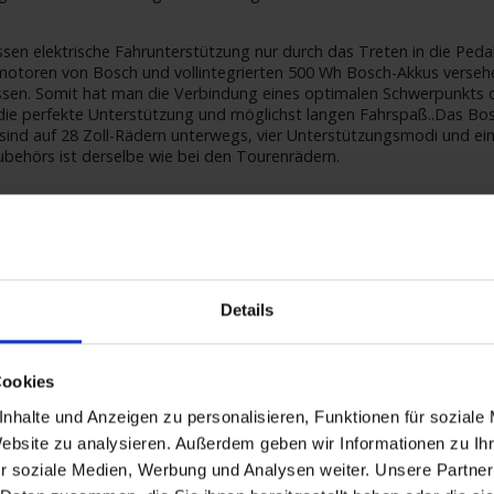
essen elektrische Fahrunterstützung nur durch das Treten in die Ped
telmotoren von Bosch und vollintegrierten 500 Wh Bosch-Akkus verse
ssen. Somit hat man die Verbindung eines optimalen Schwerpunkts 
 die perfekte Unterstützung und möglichst langen Fahrspaß..Das Bos
 sind auf 28 Zoll-Rädern unterwegs, vier Unterstützungsmodi und e
ehörs ist derselbe wie bei den Tourenrädern.
strengen Kriterien in Sachen Qualität, Funktionalität und Umweltvert
Maß an Sicherheit und Fahrspaß.
S-7-fach-Naben-Schaltung verwendet. Merkmale dieser bewährten Sc
Details
äder mit tiefem Einstieg in drei Größen zur Verfügung: • Größen: 45 /
Cookies
nhalte und Anzeigen zu personalisieren, Funktionen für soziale
ch passendes Zubehör (Ausstattung unterschiedlich je Schiff):
Website zu analysieren. Außerdem geben wir Informationen zu I
r soziale Medien, Werbung und Analysen weiter. Unsere Partner
lauch