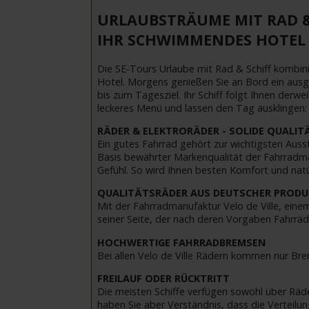
URLAUBSTRÄUME MIT RAD &
IHR SCHWIMMENDES HOTEL 
Die SE-Tours Urlaube mit Rad & Schiff kombini
Hotel. Morgens genießen Sie an Bord ein ausg
bis zum Tagesziel. Ihr Schiff folgt Ihnen derwe
leckeres Menü und lassen den Tag ausklingen: 
RÄDER & ELEKTRORÄDER - SOLIDE QUALI
Ein gutes Fahrrad gehört zur wichtigsten Ausst
Basis bewährter Markenqualität der Fahrradman
Gefühl. So wird Ihnen besten Komfort und natü
QUALITÄTSRÄDER AUS DEUTSCHER PRODU
Mit der Fahrradmanufaktur Velo de Ville, eine
seiner Seite, der nach deren Vorgaben Fahrräde
HOCHWERTIGE FAHRRADBREMSEN
Bei allen Velo de Ville Rädern kommen nur Br
FREILAUF ODER RÜCKTRITT
Die meisten Schiffe verfügen sowohl über Räd
haben Sie aber Verständnis, dass die Verteilun