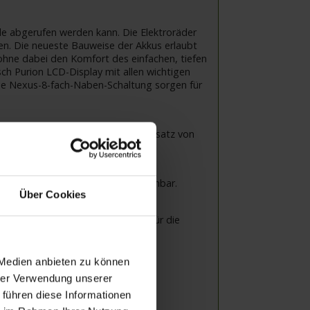
ale abgerufen werden kann. Die Elektroräder
hen. Die neueste Bauweise der Akkus erlaubt
ohne dabei den Komfort des einfachen, tiefen
ch Purion LCD-Display mit allen wichtigen
ine Nexus-8-fach-Naben-Schaltung sorgen für
räglichkeit. Der ausschließliche Einsatz von
haltung: robust und leicht bedienbar.
Über Cookies
 50 / 55 cm • Mindestkörpergröße für die
 Medien anbieten zu können
hrer Verwendung unserer
 führen diese Informationen