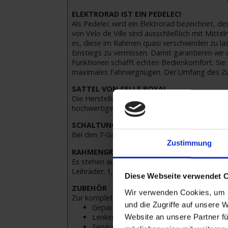
ELEKTRORAD IST EIN PEDELEC!
Als Pedelec wird ein Elektrorad bezeichnet, d
von Velo de Ville sind ausschließlich mit Mit
es, diese im Rahmen quasi verschwinden zu la
Einstiegs zu vermissen. Damit garantieren wir
Funktionen schafft echten Bedienkomfort. Sie
maximales Fahrvergnügen. Der Umfang des Zub
SATTEL VON SELLE ROYAL
Die Herstellung der Unisex-Sättel erfolgt nach 
hochwertigen Materialien sorgt für ein hohes 
SCHALTUNG VON SHIMANO
Bei den 7-Gang Rädern wird die Shimano NEXU
Zustimmung
RAHMENGRÖSSEN
Es stehen auf vielen Schiffen 28 Zoll Unisex-R
Leihräder: 1,50 m
Diese Webseite verwendet 
ZUBEHÖR
Wir verwenden Cookies, um I
Zur kompletten Ausrüstung gehört natürlich au
und die Zugriffe auf unsere 
Gepäckträgertasche (wasserabweisend)
Lenkertasche (wasserabweisend)
Website an unsere Partner fü
Service-Set mit Werkzeug und Ersatzsch