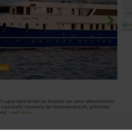
VER
REISE
Next
Mare
MY Lu
MY Lupus Mare lernen Sie Kroatien von seiner allerschönsten
 traumhafte Panorama der Küstenlandschaft, pittoreske
 mit
...
mehr lesen