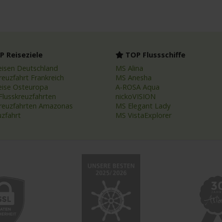
 Reiseziele
TOP Flussschiffe
eisen Deutschland
MS Alina
reuzfahrt Frankreich
MS Anesha
eise Osteuropa
A-ROSA Aqua
Flusskreuzfahrten
nickoVISION
kreuzfahrten Amazonas
MS Elegant Lady
uzfahrt
MS VistaExplorer