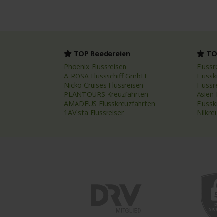
TOP Reedereien
TOP
Phoenix Flussreisen
Flussr
A-ROSA Flussschiff GmbH
Flussk
Nicko Cruises Flussreisen
Flussr
PLANTOURS Kreuzfahrten
Asien 
AMADEUS Flusskreuzfahrten
Fluss
1AVista Flussreisen
Nilkre