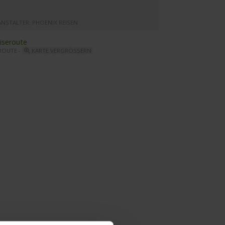
ANSTALTER: PHOENIX REISEN
ROUTE -
KARTE VERGRÖSSERN
pus Mare - Aussenansicht