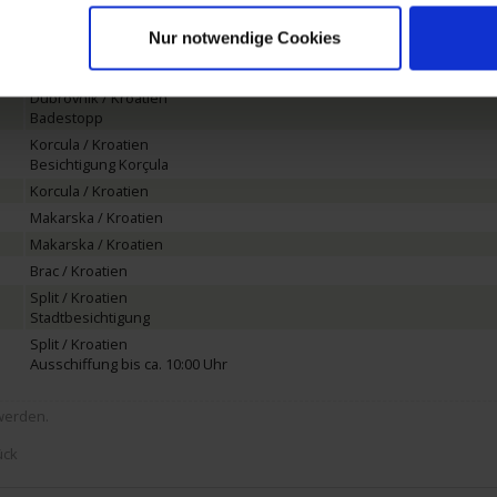
Mljet / Kroatien
Badestopp Elaphithische Inseln
Nur notwendige Cookies
Dubrovnik / Kroatien
Besichtigung Dubrovnik
Dubrovnik / Kroatien
Badestopp
Korcula / Kroatien
Besichtigung Korçula
Korcula / Kroatien
Makarska / Kroatien
Makarska / Kroatien
Brac / Kroatien
Split / Kroatien
Stadtbesichtigung
Split / Kroatien
Ausschiffung bis ca. 10:00 Uhr
werden.
.
ück