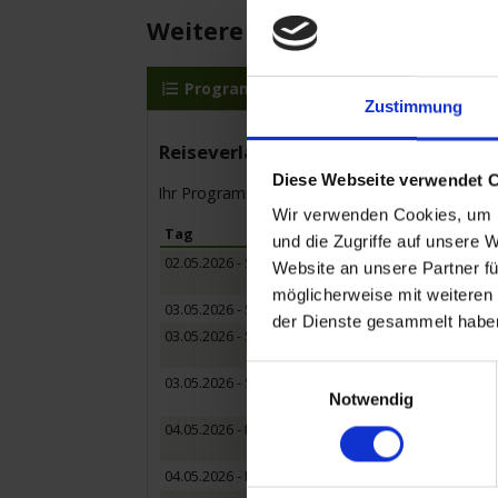
Weitere Reisedetails
Programm
MY Lupus Mare
Zustimmung
Reiseverlauf
Diese Webseite verwendet 
Ihr Programm für die Kreuzfahrt vom 02.05.20
Wir verwenden Cookies, um I
Tag
und die Zugriffe auf unsere 
02.05.2026 - Samstag
Website an unsere Partner fü
möglicherweise mit weiteren
03.05.2026 - Sonntag
der Dienste gesammelt habe
03.05.2026 - Sonntag
Einwilligungsauswahl
03.05.2026 - Sonntag
Notwendig
04.05.2026 - Montag
04.05.2026 - Montag