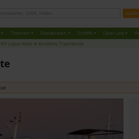
Themen
Reedereien
Schiffe
Über uns
W
MY Lupus Mare
Kroatiens Traumküste
te
bar.