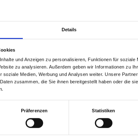
Leistungen
Reisedokumente
weitere Termine
Details
Cookies
26 bis zum 09.05.2026
nhalte und Anzeigen zu personalisieren, Funktionen für soziale
Hafen
Website zu analysieren. Außerdem geben wir Informationen zu I
Split / Kroatien
r soziale Medien, Werbung und Analysen weiter. Unsere Partner
Einschiffung ab ca. 16:00 Uhr
 Daten zusammen, die Sie ihnen bereitgestellt haben oder die s
Split / Kroatien
n.
Bol (Insel Brac) / Kroatien
Baden am Strand Goldenes Horn
Hvar / Kroatien
Präferenzen
Statistiken
Besichtigung Hvar
Hvar / Kroatien
Badestopp
Mljet / Kroatien