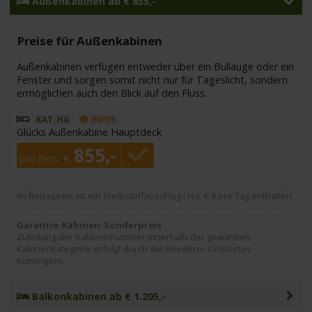
Außenkabinen ab € 855,-
Preise für Außenkabinen
Außenkabinen verfügen entweder über ein Bullauge oder ein
Fenster und sorgen somit nicht nur für Tageslicht, sondern
ermöglichen auch den Blick auf den Fluss.
KAT. HG
INFOS
Glücks Außenkabine Hauptdeck
855,-
pro Pers. €
Im Reisepreis ist ein Treibstoffzuschlag i.H.v. € 8 pro Tag enthalten.
Garantie-Kabinen-Sonderpreis
Zuteilung der Kabinennummer innerhalb der gewählten
Kabinenkategorie erfolgt durch die Reederei. Limitiertes
Kontingent.
Balkonkabinen ab € 1.205,-