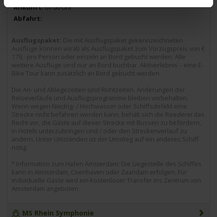
07.00 Uhr
Ausflugspaket:
Die mit Ausflugspaket gekennzeichneten
Ausflüge können vorab als Ausflugspaket zum Vorzugspreis von €
179,- pro Person oder einzeln an Bord gebucht werden. Alle
weitere Ausflüge sind nur an Bord buchbar. Aktiverlebnis – eine E-
Bike Tour kann zusätzlich an Bord gebucht werden.
Die An- und Ablegezeiten sind Richtzeiten. Änderungen der
Reiseverläufe und Ausflugsprogramme bleiben vorbehalten.
Wenn wegen Niedrig- / Hochwasser oder Schiffsdefekt eine
Strecke nicht befahren werden kann, behält sich die Reederei das
Recht vor, die Gäste auf dieser Strecke mit Bussen zu befördern,
in Hotels unterzubringen und / oder den Streckenverlauf zu
ändern. Unter Umständen ist der Umstieg auf ein anderes Schiff
nötig.
° Information zum Hafen Amsterdam: Die Liegestelle des Schiffes
kann in Amsterdam, Coenhaven oder Zaandam erfolgen. Für
individuelle Gäste wird ein kostenloser Transfer ins Zentrum von
Amsterdam angeboten
MS Rhein Symphonie