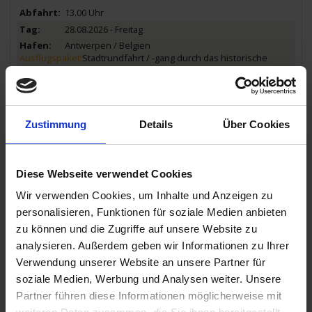
13.00 Uhr
28.08.2026 - Freitag
Antwerpen / Belgien
Ausflugspaket:
Stadtrundfahrt / -gang durch das historische
Antwerpen mit Liebfrauenkirche, Burg Steen, Vleeshuis und
Grote Markt.
Ausflug: Lebendige Geschichte und Idylle pur beim Ausflug nach
Brügge mit seinem entzückenden mittelalterlichen Stadtkern
03.00 Uhr
Zustimmung
Details
Über Cookies
29.08.2026 - Samstag
Antwerpen / Belgien
Diese Webseite verwendet Cookies
Ausflug: Belgiens Hauptstadt Brüssel mit dem berühmten
Wir verwenden Cookies, um Inhalte und Anzeigen zu
Atomium, Manneken Pis und dem herausragend schönen Grand
Place. Zeit für eigene Entdeckungen.
personalisieren, Funktionen für soziale Medien anbieten
zu können und die Zugriffe auf unsere Website zu
15.00 Uhr
analysieren. Außerdem geben wir Informationen zu Ihrer
30.08.2026 - Sonntag
Verwendung unserer Website an unsere Partner für
Rotterdam / Niederlande
soziale Medien, Werbung und Analysen weiter. Unsere
Ausflugspaket:
Stadtrundfahrt / -gang durch das moderne
Partner führen diese Informationen möglicherweise mit
Rotterdam mit seinen futuristischen Bauwerken.
Ausflug: Ausflug in die elegante Regierungsstadt Den Haag und