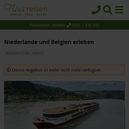
Flussreisen Hotline
0541 / 330 930
Startseite
Top-Angebote
Niederlande und Belgien erleben
Reiseziele
ANGEBOTS-ID: 194933
Themen
Reedereien
Dieses Angebot ist leider nicht mehr verfügbar.
Schiffe
Über uns
Wissen
Suche