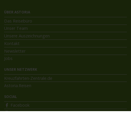
ÜBER ASTORIA
Das Reisebüro
Unser Team
Unsere Auszeichnungen
Kontakt
Newsletter
Jobs
UNSER NETZWERK
Kreuzfahrten-Zentrale.de
Astoria.Reisen
SOCIAL
Facebook
Instagram
INFORMATIONEN