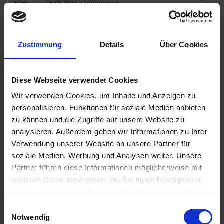
25.06.2026 - Donnerstag
Bernkastel-Kues / Deutschland
Ausflug: Bernkastel-Kues zu Fuß ca. 1,5 Std. - 18€
Ausflug: Bildung Wein - das DEINHARD´s, mehr als ein Hotel…. ca.
1,5 Std. - 29€
Zustimmung
Details
Über Cookies
12.30 Uhr
26.06.2026 - Freitag
Diese Webseite verwendet Cookies
Bernkastel-Kues / Deutschland
Wir verwenden Cookies, um Inhalte und Anzeigen zu
personalisieren, Funktionen für soziale Medien anbieten
02.30 Uhr
zu können und die Zugriffe auf unsere Website zu
26.06.2026 - Freitag
analysieren. Außerdem geben wir Informationen zu Ihrer
Trier / Deutschland
Ausflug: Trier ca. 3,5 Std. - 51€
Verwendung unserer Website an unsere Partner für
Ausflug: Luxemburg ca. 4,5 Std. - 59€
soziale Medien, Werbung und Analysen weiter. Unsere
09.00 Uhr
Partner führen diese Informationen möglicherweise mit
18.30 Uhr
weiteren Daten zusammen, die Sie ihnen bereitgestellt
27.06.2026 - Samstag
haben oder die sie im Rahmen Ihrer Nutzung der Dienste
Cochem / Deutschland
gesammelt haben.
Einwilligungsauswahl
Ausflug: Mit dem Mosel-Express zur Altstadt ca. 1,5 Std. - 16€
Ausflug: Cochem und Reichsburg ca. 2,5 Std. - 37€
Notwendig