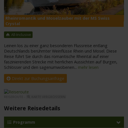
Rheinromantik und Moselzauber mit der MS Swiss
M
Crystal
All-Inclusive
Leinen los zu einer ganz besonderen Flussreise entlang
Deutschlands berühmter Weinflüsse Rhein und Mosel. Diese
Reise führt Sie durch das romantische Rheintal auf einer
faszinierenden Strecke mit herrlichen Aussichten auf Burgen,
Schlösser und den sagenumwobenen
...
mehr lesen
Direkt zur Buchungsanfrage
REISEROUTE -
KARTE VERGRÖSSERN
Weitere Reisedetails
Programm