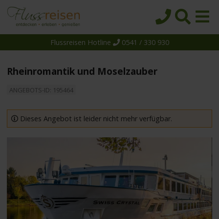
Flussreisen Hotline
0541 / 330 930
Startseite
Top-Angebote
Rheinromantik und Moselzauber
Reiseziele
ANGEBOTS-ID: 195464
Themen
Reedereien
Dieses Angebot ist leider nicht mehr verfügbar.
Schiffe
Über uns
Wissen
Suche