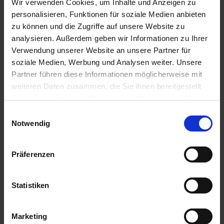
Wir verwenden Cookies, um Inhalte und Anzeigen zu
06.08.2026 - Donnerstag
personalisieren, Funktionen für soziale Medien anbieten
Winningen / Deutschland
Ausflug: Eifeltour mit Maria Laach - ca. 3,5 Std. - 49€
zu können und die Zugriffe auf unsere Website zu
12.00 Uhr
analysieren. Außerdem geben wir Informationen zu Ihrer
18.00 Uhr
Verwendung unserer Website an unsere Partner für
06.08.2026 - Donnerstag
soziale Medien, Werbung und Analysen weiter. Unsere
Koblenz / Deutschland
Partner führen diese Informationen möglicherweise mit
Abendspaziergänge
weiteren Daten zusammen, die Sie ihnen bereitgestellt
20.00 Uhr
haben oder die sie im Rahmen Ihrer Nutzung der Dienste
gesammelt haben.
Einwilligungsauswahl
07.08.2026 - Freitag
Notwendig
Koblenz / Deutschland
Ausflug: Schnupperfahrt mit dem Altstadtexpress - ca. 40 Min. -
13€ Ausflug: Rundgang und Ehrenbreitstein - ca. 3 Std. - 39€
Präferenzen
12.00 Uhr
07.08.2026 - Freitag
Statistiken
Loreley / Deutschland
- Passage -
Marketing