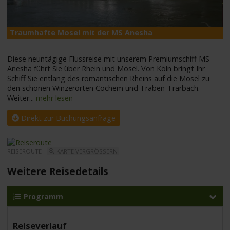
Traumhafte Mosel mit der MS Anesha
M
Diese neuntägige Flussreise mit unserem Premiumschiff MS
Anesha führt Sie über Rhein und Mosel. Von Köln bringt Ihr
Schiff Sie entlang des romantischen Rheins auf die Mosel zu
den schönen Winzerorten Cochem und Traben-Trarbach.
Weiter
...
mehr lesen
Direkt zur Buchungsanfrage
REISEROUTE -
KARTE VERGRÖSSERN
Weitere Reisedetails
Programm
Reiseverlauf