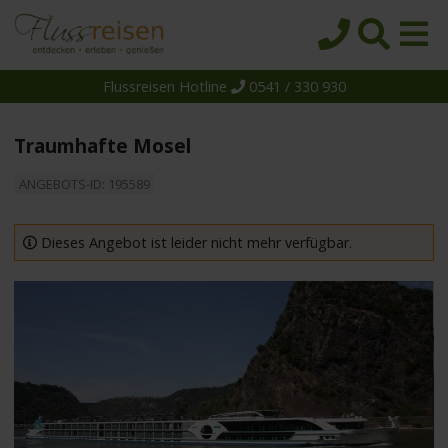
Flussreisen Hotline
0541 / 330 930
Startseite
Top-Angebote
Traumhafte Mosel
Reiseziele
ANGEBOTS-ID: 195589
Themen
Reedereien
Dieses Angebot ist leider nicht mehr verfügbar.
Schiffe
Über uns
Wissen
Suche