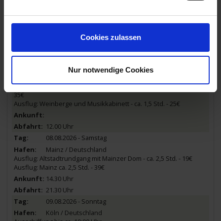
07.08.2026 - Freitag
Rüdesheim / Deutschland
Spaziergänge
Cookies zulassen
18.00 Uhr
08.08.2026 - Samstag
Nur notwendige Cookies
Rüdesheim / Deutschland
Ausflug: Mit der Seilbahn zum Niederwalddenkmal - ca. 3 Std. -
35€
Ausflug: Weinberge und Musikkabinett - ca. 1,5 Std. - 25€
12.00 Uhr
08.08.2026 - Samstag
Mainz / Deutschland
Ausflug: Altstadtrundgang mit Mainzer Dom - ca. 2,5 Std. - 19€
Ausflug: Mainz ca. 2,5 Std. - 39€
14.30 Uhr
21.30 Uhr
09.08.2026 - Sonntag
Köln / Deutschland