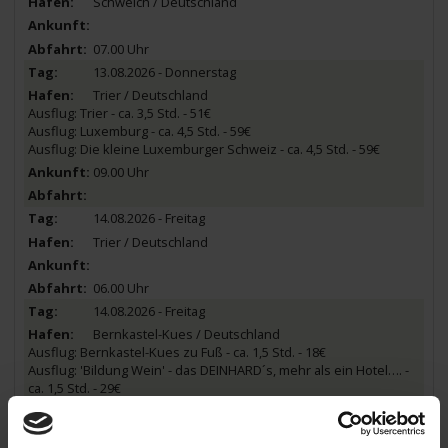
Schweich / Deutschland
07.00 Uhr
13.08.2026 - Donnerstag
Trier / Deutschland
Ausflug: Trier - ca. 3,5 Std. - 51€
Ausflug: Luxemburg - ca. 4,5 Std. - 59€
Ausflug: Die kleine Luxemburger Schweiz - ca. 4,5 Std. - 59€
09.00 Uhr
14.08.2026 - Freitag
Trier / Deutschland
06.00 Uhr
14.08.2026 - Freitag
Bernkastel-Kues / Deutschland
Ausflug: Bernkastel-Kues zu Fuß - ca. 1,5 Std. - 18€
Ausflug: 'Bildung Wein' - das DEINHARD´s, mehr als ein Hotel…. -
ca. 1,5 Std. - 29€
13.00 Uhr
20.30 Uhr