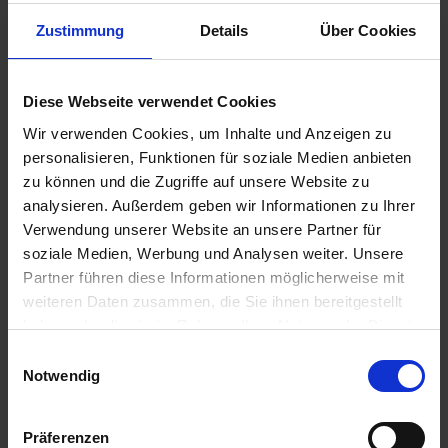
15.08.2026 - Samstag
Zustimmung
Details
Über Cookies
Winningen / Deutschland
Ausflug: Eifeltour mit Maria Laach - ca. 3,5 Std. - 49€
12.00 Uhr
18.00 Uhr
Diese Webseite verwendet Cookies
15.08.2026 - Samstag
Wir verwenden Cookies, um Inhalte und Anzeigen zu
Koblenz / Deutschland
personalisieren, Funktionen für soziale Medien anbieten
Abendspaziergänge
zu können und die Zugriffe auf unsere Website zu
20.00 Uhr
analysieren. Außerdem geben wir Informationen zu Ihrer
Verwendung unserer Website an unsere Partner für
16.08.2026 - Sonntag
soziale Medien, Werbung und Analysen weiter. Unsere
Koblenz / Deutschland
Ausflug: Schnupperfahrt mit dem Altstadtexpress - ca. 40 Min. -
Partner führen diese Informationen möglicherweise mit
13€ Ausflug: Rundgang und Ehrenbreitstein - ca. 3 Std. - 39€
weiteren Daten zusammen, die Sie ihnen bereitgestellt
haben oder die sie im Rahmen Ihrer Nutzung der Dienste
12.00 Uhr
gesammelt haben.
Einwilligungsauswahl
16.08.2026 - Sonntag
Notwendig
Loreley / Deutschland
- Passage -
Präferenzen