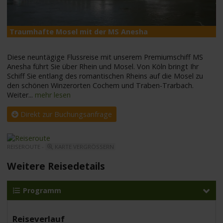
Traumhafte Mosel mit der MS Anesha
M
Diese neuntägige Flussreise mit unserem Premiumschiff MS
Anesha führt Sie über Rhein und Mosel. Von Köln bringt Ihr
Schiff Sie entlang des romantischen Rheins auf die Mosel zu
den schönen Winzerorten Cochem und Traben-Trarbach.
Weiter
...
mehr lesen
Direkt zur Buchungsanfrage
REISEROUTE -
KARTE VERGRÖSSERN
Weitere Reisedetails
Programm
Reiseverlauf