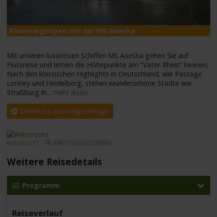
Rheinvergnügen mit der MS Anesha
M
Mit unseren luxuriösen Schiffen MS Anesha gehen Sie auf
Flussreise und lernen die Höhepunkte am “Vater Rhein” kennen.
Nach den klassischen Highlights in Deutschland, wie Passage
Loreley und Heidelberg, stehen wunderschöne Städte wie
Straßburg in
...
mehr lesen
Direkt zur Buchungsanfrage
REISEROUTE -
KARTE VERGRÖSSERN
Weitere Reisedetails
Programm
Reiseverlauf