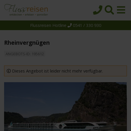
Flussreisen Hotline
0541 / 330 930
Startseite
Top-Angebote
Rheinvergnügen
Reiseziele
ANGEBOTS-ID: 195612
Themen
Reedereien
Dieses Angebot ist leider nicht mehr verfügbar.
Schiffe
Über uns
Wissen
Suche