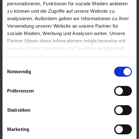
personalisieren, Funktionen für soziale Medien anbieten
zu können und die Zugriffe auf unsere Website zu
20.00 Uhr
analysieren. Außerdem geben wir Informationen zu Ihrer
28.07.2026 - Dienstag
Verwendung unserer Website an unsere Partner für
Breisach / Deutschland
Ausflug: Colmar - ca. 4 Std. - 55€
soziale Medien, Werbung und Analysen weiter. Unsere
02.30 Uhr
Partner führen diese Informationen möglicherweise mit
13.00 Uhr
weiteren Daten zusammen, die Sie ihnen bereitgestellt
29.07.2026 - Mittwoch
haben oder die sie im Rahmen Ihrer Nutzung der Dienste
Speyer / Deutschland
gesammelt haben.
Einwilligungsauswahl
Spaziergänge
Notwendig
07.00 Uhr
13.00 Uhr
29.07.2026 - Mittwoch
Präferenzen
Worms / Deutschland
Ausflug: Rundfahrt und Wormser Dom ca. 2,5 Std. - 32€
16.00 Uhr
Statistiken
19.00 Uhr
30.07.2026 - Donnerstag
Marketing
Bingen / Deutschland
Ausflug: Auf den Spuren der Heiligen Hildegard - ca. 2,5 Std. - 19€