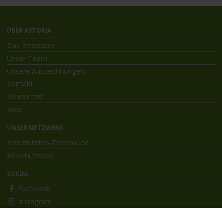
ÜBER ASTORIA
Das Reisebüro
Unser Team
Unsere Auszeichnungen
Kontakt
Newsletter
Jobs
UNSER NETZWERK
Kreuzfahrten-Zentrale.de
Astoria.Reisen
SOCIAL
Facebook
Instagram
INFORMATIONEN