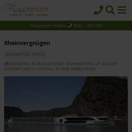
Flussreisen Hotline
0541 / 330 930
Startseite
Top-Angebote
Rheinvergnügen
Reiseziele
ANGEBOTS-ID: 195613
Themen
DIENSTAG, 18. AUGUST 2026 - DONNERSTAG, 27. AUGUST
2026 MIT DER
MS ANESHA
• 9 TAGE AB/BIS KÖLN
Reedereien
Schiffe
Über uns
Wissen
Suche