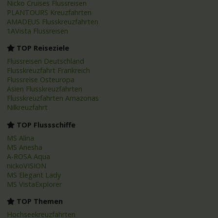
Nicko Cruises Flussreisen
PLANTOURS Kreuzfahrten
AMADEUS Flusskreuzfahrten
1AVista Flussreisen
TOP Reiseziele
Flussreisen Deutschland
Flusskreuzfahrt Frankreich
Flussreise Osteuropa
Asien Flusskreuzfahrten
Flusskreuzfahrten Amazonas
Nilkreuzfahrt
TOP Flussschiffe
MS Alina
MS Anesha
A-ROSA Aqua
nickoVISION
MS Elegant Lady
MS VistaExplorer
TOP Themen
Hochseekreuzfahrten