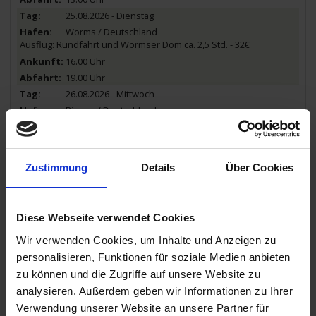
25.08.2026 - Dienstag
Worms / Deutschland
Ausflug: Rundfahrt und Wormser Dom ca. 2,5 Std. - 32€
16.00 Uhr
19.00 Uhr
26.08.2026 - Mittwoch
Bingen / Deutschland
Ausflug: Auf den Spuren der Heiligen Hildegard - ca. 2,5 Std. - 19€
00.30 Uhr
12.00 Uhr
Zustimmung
Details
Über Cookies
26.08.2026 - Mittwoch
St. Goarshausen / Deutschland
Ausflug: Loreley - ca. 1,5-2 Std. - 34€
13.30 Uhr
Diese Webseite verwendet Cookies
17.30 Uhr
Wir verwenden Cookies, um Inhalte und Anzeigen zu
26.08.2026 - Mittwoch
personalisieren, Funktionen für soziale Medien anbieten
Koblenz / Deutschland
zu können und die Zugriffe auf unsere Website zu
Spaziergänge
analysieren. Außerdem geben wir Informationen zu Ihrer
19.30 Uhr
Verwendung unserer Website an unsere Partner für