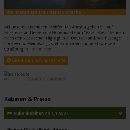
Rheinvergnügen mit der MS Anesha
M
Mit unseren luxuriösen Schiffen MS Anesha gehen Sie auf
Flussreise und lernen die Höhepunkte am “Vater Rhein” kennen.
Nach den klassischen Highlights in Deutschland, wie Passage
Loreley und Heidelberg, stehen wunderschöne Städte wie
Straßburg in
...
mehr lesen
Direkt zur Buchungsanfrage
REISEROUTE -
KARTE VERGRÖSSERN
Kabinen & Preise
Außenkabinen ab € 1.699,-
Preise für Außenkabinen