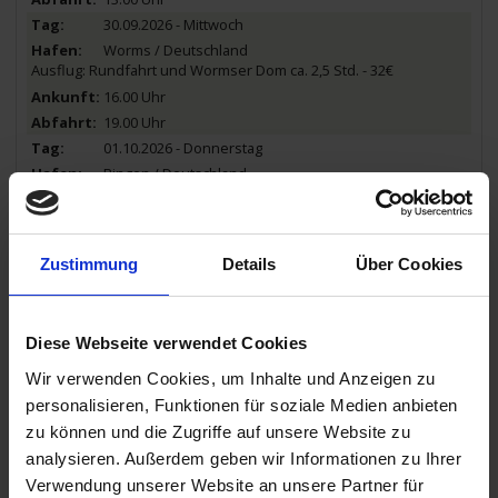
30.09.2026 - Mittwoch
Worms / Deutschland
Ausflug: Rundfahrt und Wormser Dom ca. 2,5 Std. - 32€
16.00 Uhr
19.00 Uhr
01.10.2026 - Donnerstag
Bingen / Deutschland
Ausflug: Auf den Spuren der Heiligen Hildegard - ca. 2,5 Std. - 19€
00.30 Uhr
12.00 Uhr
Zustimmung
Details
Über Cookies
01.10.2026 - Donnerstag
St. Goarshausen / Deutschland
Ausflug: Loreley - ca. 1,5-2 Std. - 34€
13.30 Uhr
Diese Webseite verwendet Cookies
17.30 Uhr
Wir verwenden Cookies, um Inhalte und Anzeigen zu
01.10.2026 - Donnerstag
personalisieren, Funktionen für soziale Medien anbieten
Koblenz / Deutschland
zu können und die Zugriffe auf unsere Website zu
Spaziergänge
analysieren. Außerdem geben wir Informationen zu Ihrer
19.30 Uhr
Verwendung unserer Website an unsere Partner für