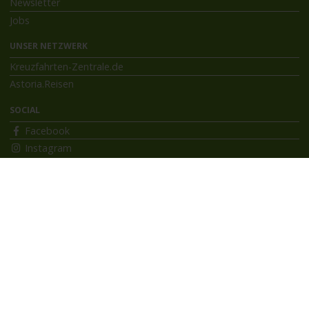
Newsletter
Jobs
UNSER NETZWERK
Kreuzfahrten-Zentrale.de
Astoria.Reisen
SOCIAL
Facebook
Instagram
INFORMATIONEN
Bildnachweise
Impressum
AGB
Datenschutzerklärung
Reiseversicherung