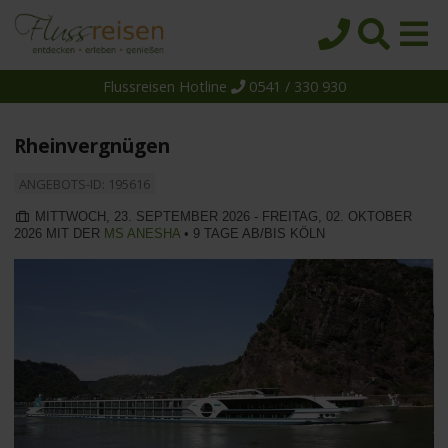
Flussreisen Hotline
0541 / 330 930
Startseite
Top-Angebote
Rheinvergnügen
Reiseziele
ANGEBOTS-ID: 195616
Themen
MITTWOCH, 23. SEPTEMBER 2026 - FREITAG, 02. OKTOBER
2026 MIT DER
MS ANESHA
• 9 TAGE AB/BIS KÖLN
Reedereien
Schiffe
Über uns
Wissen
Suche