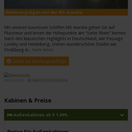
Rheinvergnügen mit der MS Anesha
M
Mit unseren luxuriösen Schiffen MS Anesha gehen Sie auf
Flussreise und lernen die Höhepunkte am “Vater Rhein” kennen.
Nach den klassischen Highlights in Deutschland, wie Passage
Loreley und Heidelberg, stehen wunderschöne Städte wie
Straßburg in
...
mehr lesen
Direkt zur Buchungsanfrage
REISEROUTE -
KARTE VERGRÖSSERN
Kabinen & Preise
Außenkabinen ab € 1.699,-
Preise für Außenkabinen