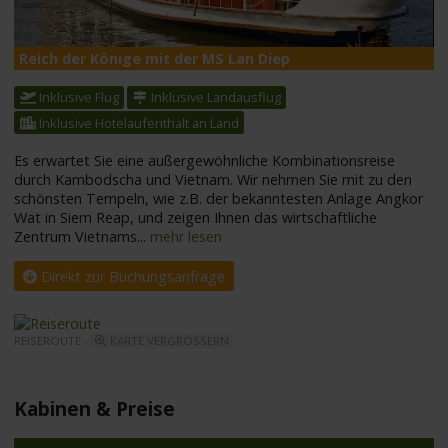
Reich der Könige mit der MS Lan Diep
M
Inklusive Flug
Inklusive Landausflug
Inklusive Hotelaufenthalt an Land
Es erwartet Sie eine außergewöhnliche Kombinationsreise
durch Kambodscha und Vietnam. Wir nehmen Sie mit zu den
schönsten Tempeln, wie z.B. der bekanntesten Anlage Angkor
Wat in Siem Reap, und zeigen Ihnen das wirtschaftliche
Zentrum Vietnams
...
mehr lesen
Direkt zur Buchungsanfrage
REISEROUTE -
KARTE VERGRÖSSERN
Kabinen & Preise