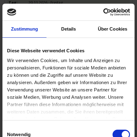
20.11.2026 - Freitag
Siem Reap / Kambodscha
Ausflug: Tempel von Angkor Wat (inkl.)
Zustimmung
Details
Über Cookies
21.11.2026 - Samstag
Siem Reap / Kambodscha
Ausflug: Tempel von Angkor Thom (inkl.)
Diese Webseite verwendet Cookies
Wir verwenden Cookies, um Inhalte und Anzeigen zu
personalisieren, Funktionen für soziale Medien anbieten
22.11.2026 - Sonntag
zu können und die Zugriffe auf unsere Website zu
Siem Reap / Kambodscha
analysieren. Außerdem geben wir Informationen zu Ihrer
Ausflug: Besuch Stelzendorf & Bootsfahrt Tonlé Sap See (inkl.)
Verwendung unserer Website an unsere Partner für
soziale Medien, Werbung und Analysen weiter. Unsere
23.11.2026 - Montag
Partner führen diese Informationen möglicherweise mit
Siem Reap / Kambodscha
weiteren Daten zusammen, die Sie ihnen bereitgestellt
- Transfer zum Flughafen, Rückflug nach Deutschland -
haben oder die sie im Rahmen Ihrer Nutzung der Dienste
gesammelt haben.
Einwilligungsauswahl
Notwendig