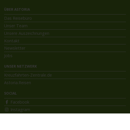
ÜBER ASTORIA
Das Reisebüro
Unser Team
Unsere Auszeichnungen
Kontakt
Newsletter
Jobs
UNSER NETZWERK
Kreuzfahrten-Zentrale.de
Astoria.Reisen
SOCIAL
Facebook
Instagram
INFORMATIONEN
Bildnachweise