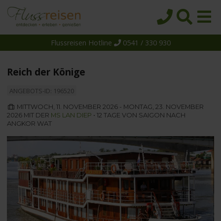
Flussreisen Hotline
0541 / 330 930
Startseite
Top-Angebote
Reich der Könige
Reiseziele
ANGEBOTS-ID: 196520
Themen
MITTWOCH, 11. NOVEMBER 2026 - MONTAG, 23. NOVEMBER
2026 MIT DER
MS LAN DIEP
• 12 TAGE VON SAIGON NACH
Reedereien
ANGKOR WAT
Schiffe
Über uns
Wissen
Suche