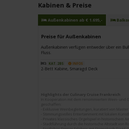
Kabinen & Preise
Außenkabinen ab € 1.695,-
Balkon
Preise für Außenkabinen
Außenkabinen verfügen entweder über ein Bulla
Fluss.
KAT. 2BS
INFOS
2-Bett Kabine, Smaragd Deck
Highlights der Culinary Cruise Frankreich
In Kooperation mit dem renommierten Wein- und Go
geschaffen:
- Exklusive Weinbegleitungen, kuratiert von Mast
- Stimmungsvolles Entertainment mit lokalen Künst
- Privates klassisches Orgelspiel in historischem
- Stadtführung durch die historische Altstadt von
- Festliches Dinner-Erlebnis mit Sternekoch David 