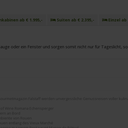
kabinen ab € 1.995,-
Suiten ab € 2.395,-
Einzel ab 
uge oder ein Fenster und sorgen somit nicht nur für Tageslicht, s
urmetmagazin Falstaff werden unvergessliche Genussreisen voller kulina
er of Wine Romana Echensperger
lern an Bord
 Ambiente von Rouen
 Rouen entlang des Vieux Marché
Goerne in seinem Restaurant Manoir de Rétival