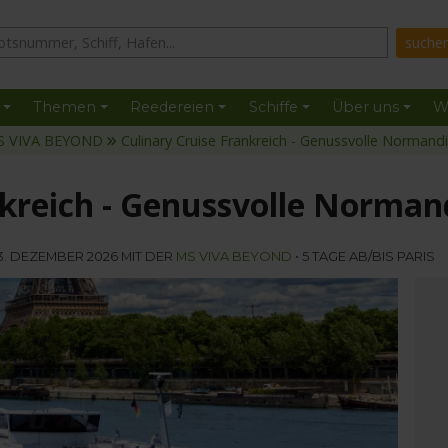
Themen
Reedereien
Schiffe
Über uns
W
S VIVA BEYOND
Culinary Cruise Frankreich - Genussvolle Normand
nkreich - Genussvolle Norman
3. DEZEMBER 2026 MIT DER
MS VIVA BEYOND
• 5 TAGE AB/BIS PARIS