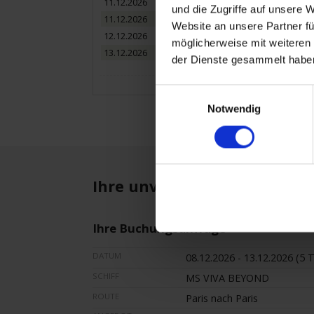
11.12.2026
Poissy / Frankreich
und die Zugriffe auf unsere 
11.12.2026
Conflans / Frankre
Website an unsere Partner fü
12.12.2026
Paris / Frankreich
möglicherweise mit weiteren
13.12.2026
Paris / Frankreich
der Dienste gesammelt habe
Einwilligungsauswahl
Notwendig
Ihre unverbindliche Buchun
Ihre Buchungsanfrage
DATUM
08.12.2026 - 13.12.2026 (5 
SCHIFF
MS VIVA BEYOND
ROUTE
Paris nach Paris