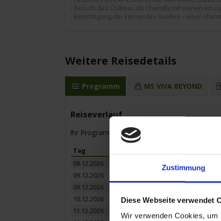
- Besuch des Château de Chantilly mit seinen ein
- Besichtigung der Ferme des Ruelles – einer char
Weitere Reisedetails
Programm
MS VIVA BEYOND
Reiseverlauf
Ihr Programm für die Kreuzfahrt vom 08.12.20
Tag
Hafen
08.12.2026
Paris / Frankreich
Zustimmung
09.12.2026
Les Andelys / Fran
09.12.2026
Rouen / Frankreic
10.12.2026
Rouen / Frankreic
Diese Webseite verwendet 
11.12.2026
Caudebec-en-Caux 
Wir verwenden Cookies, um I