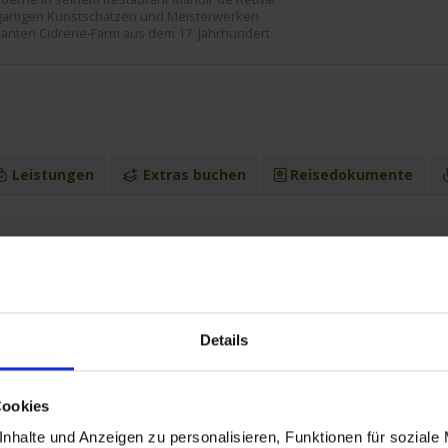
zigartigen Kunstschätzen und Meisterwerken
manten Cidrerie-Farm aus dem 17. Jahrhundert
Leistungen
Extras buchen
Reisedokumente
26 bis zum 13.12.2026
Anku
Details
kreich
08.30 
h
19.30 
h
Cookies
/ Frankreich
16.00 
nhalte und Anzeigen zu personalisieren, Funktionen für soziale