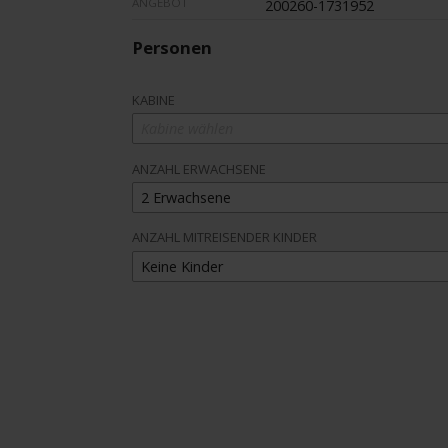
ANGEBOT
200260-1731952
Personen
KABINE
Kabine wählen
ANZAHL ERWACHSENE
2 Erwachsene
ANZAHL MITREISENDER KINDER
Keine Kinder