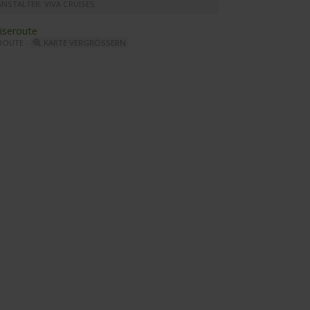
NSTALTER: VIVA CRUISES
ROUTE -
KARTE VERGRÖSSERN
VA BEYOND - Suitenbeispiel