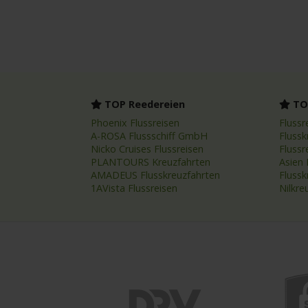
TOP Reedereien
TOP
Phoenix Flussreisen
Flussr
A-ROSA Flussschiff GmbH
Flussk
Nicko Cruises Flussreisen
Flussr
PLANTOURS Kreuzfahrten
Asien 
AMADEUS Flusskreuzfahrten
Fluss
1AVista Flussreisen
Nilkre