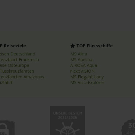
 Reiseziele
TOP Flussschiffe
eisen Deutschland
MS Alina
reuzfahrt Frankreich
MS Anesha
eise Osteuropa
A-ROSA Aqua
Flusskreuzfahrten
nickoVISION
kreuzfahrten Amazonas
MS Elegant Lady
uzfahrt
MS VistaExplorer