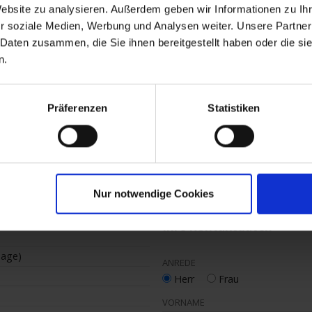
13.30 
Website zu analysieren. Außerdem geben wir Informationen zu I
ich
15.30 
r soziale Medien, Werbung und Analysen weiter. Unsere Partner
03.00 
 Daten zusammen, die Sie ihnen bereitgestellt haben oder die s
n.
Präferenzen
Statistiken
gsanfrage
Nur notwendige Cookies
Ihre Kontaktdaten
Tage)
ANREDE
Herr
Frau
VORNAME