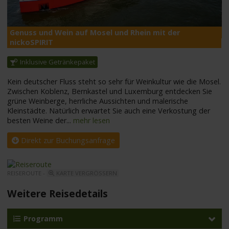
Genuss und Wein auf Mosel und Rhein mit der
n
nickoSPIRIT
Inklusive Getränkepaket
Kein deutscher Fluss steht so sehr für Weinkultur wie die Mosel.
Zwischen Koblenz, Bernkastel und Luxemburg entdecken Sie
grüne Weinberge, herrliche Aussichten und malerische
Kleinstädte. Natürlich erwartet Sie auch eine Verkostung der
besten Weine der
...
mehr lesen
Direkt zur Buchungsanfrage
REISEROUTE -
KARTE VERGRÖSSERN
Weitere Reisedetails
Programm