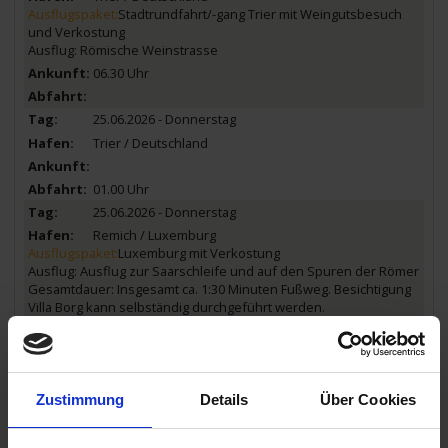
Ausflugspaket:
Stadtrundfahrt/-gang Trier mit Weingutsbesuch
und Verkostung
Ausflug: Römische Weinstrasse
06.30 Uhr
25.06.2026 - Donnerstag
Trier / Deutschland
01.00 Uhr
25.06.2026 - Donnerstag
Remich / Luxemburg
Ausflugspaket:
Luxemburg mit Verkostung
Ausflug: Ausflug zur Saarschleife und auf den Spuren der Römer
Gesamtdauer: Insgesamt ca. 1:30 Minuten Fußweg. Besichtigung
Villa Borg kann selbständig durchgeführt werden.
07.00 Uhr
19.00 Uhr
26.06.2026 - Freitag
Zustimmung
Details
Über Cookies
Bernkastel-Kues / Deutschland
Ausflugspaket:
Bernkastel: Besuch in der Ziegenkäserei
Vulkanhof mit Ziegenkäseverkostung und Panoramafahrt