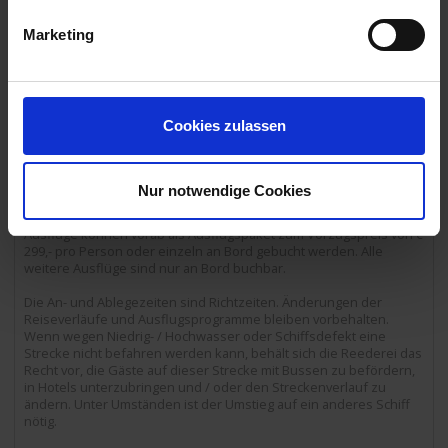
Passage der berühmten Loreley.
Marketing
15.00 Uhr
29.06.2026 - Montag
Köln / Deutschland
Cookies zulassen
Ausschiffung bis 09:00 Uhr.
00.30 Uhr
Nur notwendige Cookies
Ausflugspaket:
Die mit Ausflugspaket gekennzeichneten
Ausflüge können vorab als Ausflugspaket zum Vorzugspreis von €
299,- pro Person oder einzeln an Bord gebucht werden. Alle
weitere Ausflüge sind nur an Bord buchbar.
Die An- und Ablegezeiten sind Richtzeiten. Änderungen der
Reiseverläufe und Ausflugsprogramme bleiben vorbehalten.
Wenn wegen Niedrig- / Hochwasser oder Schiffsdefekt eine
Strecke nicht befahren werden kann, behält sich die Reederei das
Recht vor, die Gäste auf dieser Strecke mit Bussen zu befördern,
in Hotels unterzubringen und / oder den Streckenverlauf zu
ändern. Unter Umständen ist der Umstieg auf ein anderes Schiff
nötig.