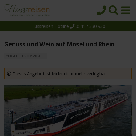
Flussreisen Hotline
0541 / 330 930
Startseite
Top-Angebote
Genuss und Wein auf Mosel und Rhein
Reiseziele
ANGEBOTS-ID: 207003
Themen
Reedereien
Dieses Angebot ist leider nicht mehr verfügbar.
Schiffe
Über uns
Wissen
Suche