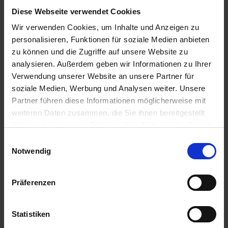
Ausflug: Verkostung erlesener Weine im Weingut Wegeler
Diese Webseite verwendet Cookies
04.30 Uhr
16.30 Uhr
Wir verwenden Cookies, um Inhalte und Anzeigen zu
27.06.2026 - Samstag
personalisieren, Funktionen für soziale Medien anbieten
Koblenz / Deutschland
zu können und die Zugriffe auf unsere Website zu
Ausflugspaket:
Besichtigung des tiefsten Lager- und Gärkellers
analysieren. Außerdem geben wir Informationen zu Ihrer
der Welt im historischen Basaltfelsenkeller eines ehemaligen
Verwendung unserer Website an unsere Partner für
Lavastroms mit Bierverkostung.
soziale Medien, Werbung und Analysen weiter. Unsere
04.30 Uhr
Partner führen diese Informationen möglicherweise mit
13.00 Uhr
27.06.2026 - Samstag
weiteren Daten zusammen, die Sie ihnen bereitgestellt
Rüdesheim / Deutschland
haben oder die sie im Rahmen Ihrer Nutzung der Dienste
Unterhaltsames Potpourri aus Anekdoten und Erzählungen der
gesammelt haben.
Einwilligungsauswahl
Kulinarik-Literatur sowie persönlichen Erfahrungen zweier
Notwendig
Experten mit kleiner Weinprobe.
20.00 Uhr
Präferenzen
28.06.2026 - Sonntag
Rüdesheim / Deutschland
Ausflugspaket:
Stadtrundgang durch Rüdesheim und
Statistiken
anschließende Weinprobe in der historischen Kellerwelt im
Weingut Breuer.