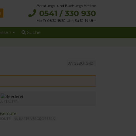
Beratungs- und Buchungs Hotline
0541 / 330 930
Mo-Fr 08:30-18:30 Uhr, Sa 10-14 Uhr
issen
Suche
ANGEBOTS-ID:
r MS Elbe Princesse II
ANSTALTER:
ROUTE -
KARTE VERGRÖSSERN