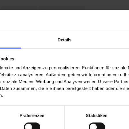
Leistungen
Reisedokumente
26 bis zum 01.01.1970
Details
Ankunft
Cookies
nhalte und Anzeigen zu personalisieren, Funktionen für soziale
Website zu analysieren. Außerdem geben wir Informationen zu I
r soziale Medien, Werbung und Analysen weiter. Unsere Partner
 Daten zusammen, die Sie ihnen bereitgestellt haben oder die s
 Reiseziele
TOP Flussschiffe
n.
eisen Deutschland
MS Alina
reuzfahrt Frankreich
MS Anesha
eise Osteuropa
A-ROSA Aqua
Flusskreuzfahrten
nickoVISION
Präferenzen
Statistiken
kreuzfahrten Amazonas
MS Elegant Lady
uzfahrt
MS VistaExplorer