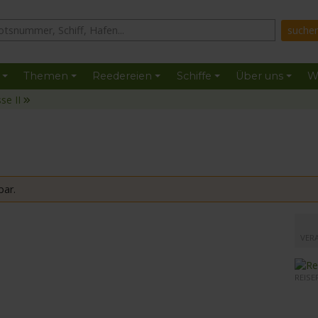
Themen
Reedereien
Schiffe
Über uns
W
se II
bar.
mit de
VER
REISE