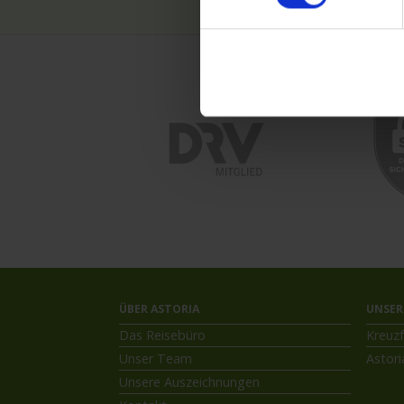
ÜBER ASTORIA
UNSER
Das Reisebüro
Kreuzf
Unser Team
Astori
Unsere Auszeichnungen