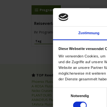
Programm
MS Elbe Princesse II
Reiseverlauf
Ihr Programm für die Kreuzfahrt vom 17.07.20
Zustimmung
Tag
Hafen
Diese Webseite verwendet 
Wir verwenden Cookies, um I
und die Zugriffe auf unsere 
Website an unsere Partner fü
möglicherweise mit weiteren
TOP Reedereien
TOP
der Dienste gesammelt habe
Phoenix Flussreisen
Flussr
A-ROSA Flussschiff GmbH
Flussk
Einwilligungsauswahl
Nicko Cruises Flussreisen
Flussr
PLANTOURS Kreuzfahrten
Asien 
Notwendig
AMADEUS Flusskreuzfahrten
Fluss
1AVista Flussreisen
Nilkre