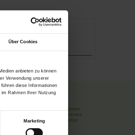
Über Cookies
Abfahrt
 Medien anbieten zu können
hrer Verwendung unserer
 führen diese Informationen
ie im Rahmen Ihrer Nutzung
TOP Themen
Hochseekreuzfahrten
Flussreisen mit An- und Abreise
Deutschsprachiger Gästeservice
Last Minute Flusskreuzfahrten
Marketing
Flussreisen mit Rad
Kreuzfahrthäfen