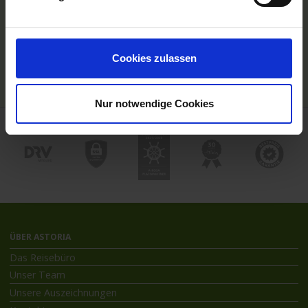
Hochseekreuzfahrten
Flussreisen mit An- und Abreise
Deutschsprachiger Gästeservice
Last Minute Flusskreuzfahrten
Cookies zulassen
Flussreisen mit Rad
Kreuzfahrthäfen
Nur notwendige Cookies
ÜBER ASTORIA
Das Reisebüro
Unser Team
Unsere Auszeichnungen