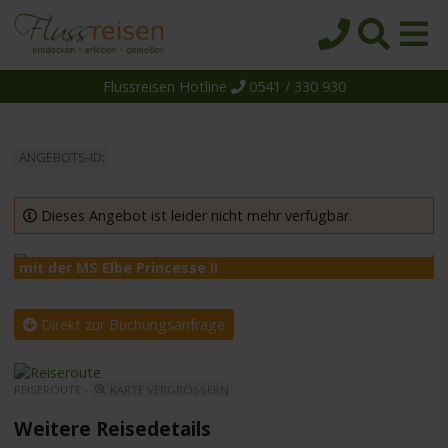
Flussreisen Hotline
0541 / 330 930
Startseite
Top-Angebote
ANGEBOTS-ID:
Reiseziele
Themen
Dieses Angebot ist leider nicht mehr verfügbar.
Reedereien
mit der MS Elbe Princesse II
m
Schiffe
Über uns
Direkt zur Buchungsanfrage
Wissen
REISEROUTE -
KARTE VERGRÖSSERN
Suche
Weitere Reisedetails