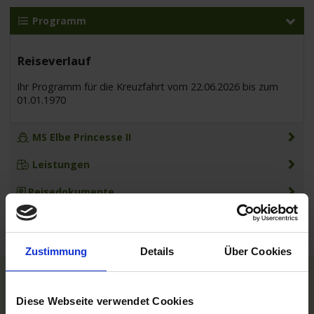
Programm
Reiseverlauf
Ihr Programm für die Kreuzfahrt vom 22.06.2026 bis zum
01.01.1970
MS Elbe Princesse II
Leistungen
Reisedokumente
Zustimmung
Details
Über Cookies
TOP Reedereien
Diese Webseite verwendet Cookies
Phoenix Flussreisen