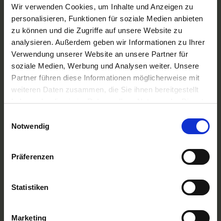
A-ROSA Flussschiff GmbH
Wir verwenden Cookies, um Inhalte und Anzeigen zu
Nicko Cruises Flussreisen
personalisieren, Funktionen für soziale Medien anbieten
PLANTOURS Kreuzfahrten
zu können und die Zugriffe auf unsere Website zu
AMADEUS Flusskreuzfahrten
analysieren. Außerdem geben wir Informationen zu Ihrer
1AVista Flussreisen
Verwendung unserer Website an unsere Partner für
TOP Reiseziele
soziale Medien, Werbung und Analysen weiter. Unsere
Flussreisen Deutschland
Partner führen diese Informationen möglicherweise mit
Flusskreuzfahrt Frankreich
weiteren Daten zusammen, die Sie ihnen bereitgestellt
Flussreise Osteuropa
haben oder die sie im Rahmen Ihrer Nutzung der Dienste
Asien Flusskreuzfahrten
Flusskreuzfahrten Amazonas
gesammelt haben.
Einwilligungsauswahl
Nilkreuzfahrt
Notwendig
TOP Flussschiffe
MS Alina
Präferenzen
MS Anesha
A-ROSA Aqua
nickoVISION
Statistiken
MS Elegant Lady
MS VistaExplorer
TOP Themen
Marketing