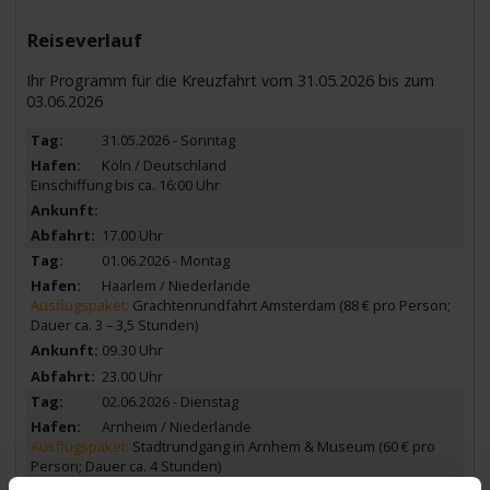
Reiseverlauf
Ihr Programm für die Kreuzfahrt vom 31.05.2026 bis zum
03.06.2026
31.05.2026 - Sonntag
Köln / Deutschland
Einschiffung bis ca. 16:00 Uhr
17.00 Uhr
01.06.2026 - Montag
Haarlem / Niederlande
Ausflugspaket:
Grachtenrundfahrt Amsterdam (88 € pro Person;
Dauer ca. 3 – 3,5 Stunden)
09.30 Uhr
23.00 Uhr
02.06.2026 - Dienstag
Arnheim / Niederlande
Ausflugspaket:
Stadtrundgang in Arnhem & Museum (60 € pro
Person; Dauer ca. 4 Stunden)