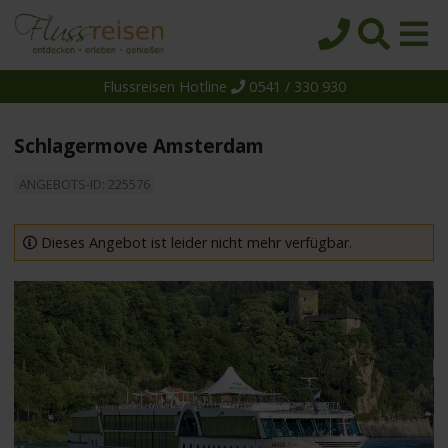
Flussreisen Hotline
0541 / 330 930
Startseite
Top-Angebote
Schlagermove Amsterdam
Reiseziele
ANGEBOTS-ID: 225576
Themen
Reedereien
Dieses Angebot ist leider nicht mehr verfügbar.
Schiffe
Über uns
Wissen
Suche