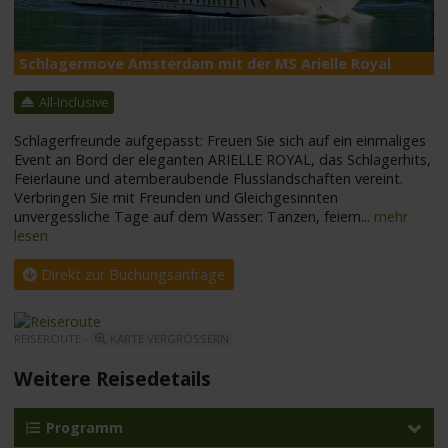
Schlagermove Amsterdam mit der MS Arielle Royal
M
All-Inclusive
Schlagerfreunde aufgepasst: Freuen Sie sich auf ein einmaliges
Event an Bord der eleganten ARIELLE ROYAL, das Schlagerhits,
Feierlaune und atemberaubende Flusslandschaften vereint.
Verbringen Sie mit Freunden und Gleichgesinnten
unvergessliche Tage auf dem Wasser: Tanzen, feiern
...
mehr
lesen
Direkt zur Buchungsanfrage
REISEROUTE -
KARTE VERGRÖSSERN
Weitere Reisedetails
Programm