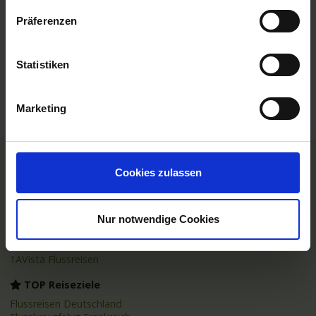
Leistungen
Präferenzen
Reisedokumente
Statistiken
Mobilität
Marketing
Cookies zulassen
TOP Reedereien
Phoenix Flussreisen
A-ROSA Flussschiff GmbH
Nicko Cruises Flussreisen
Nur notwendige Cookies
PLANTOURS Kreuzfahrten
AMADEUS Flusskreuzfahrten
1AVista Flussreisen
TOP Reiseziele
Flussreisen Deutschland