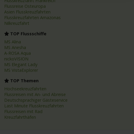
Flusskreuzfahrt Frankreich
Flussreise Osteuropa
Asien Flusskreuzfahrten
Flusskreuzfahrten Amazonas
Nilkreuzfahrt
TOP Flussschiffe
MS Alina
MS Anesha
A-ROSA Aqua
nickoVISION
MS Elegant Lady
MS VistaExplorer
TOP Themen
Hochseekreuzfahrten
Flussreisen mit An- und Abreise
Deutschsprachiger Gästeservice
Last Minute Flusskreuzfahrten
Flussreisen mit Rad
Kreuzfahrthäfen